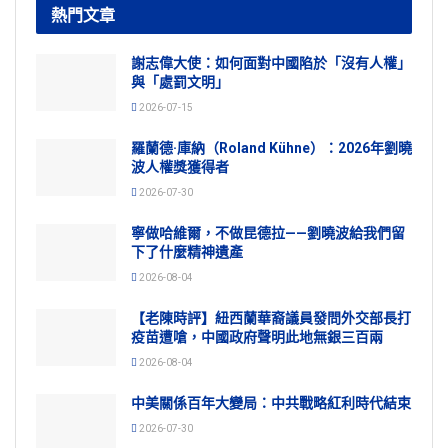
熱門文章
謝志偉大使：如何面對中國陷於「沒有人權」
與「處罰文明」
2026-07-15
羅蘭德·庫納（Roland Kühne）：2026年劉曉
波人權獎獲得者
2026-07-30
寧做哈維爾，不做昆德拉——劉曉波給我們留
下了什麼精神遺產
2026-08-04
【老陳時評】紐西蘭華裔議員發問外交部長打
疫苗遭嗆，中國政府聲明此地無銀三百兩
2026-08-04
中美關係百年大變局：中共戰略紅利時代結束
2026-07-30