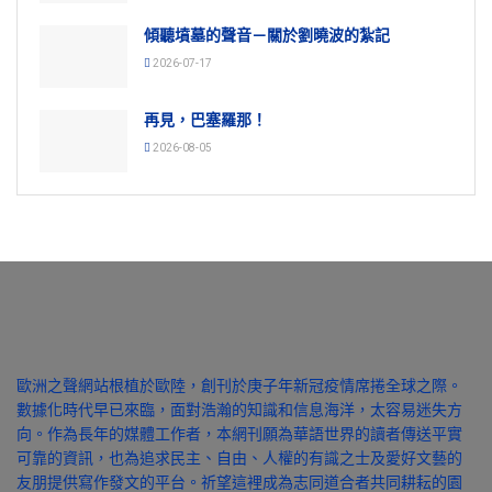
傾聽墳墓的聲音－關於劉曉波的紮記
2026-07-17
再見，巴塞羅那！
2026-08-05
歐洲之聲網站根植於歐陸，創刊於庚子年新冠疫情席捲全球之際。
數據化時代早已來臨，面對浩瀚的知識和信息海洋，太容易迷失方
向。作為長年的媒體工作者，本網刊願為華語世界的讀者傳送平實
可靠的資訊，也為追求民主、自由、人權的有識之士及愛好文藝的
友朋提供寫作發文的平台。祈望這裡成為志同道合者共同耕耘的園