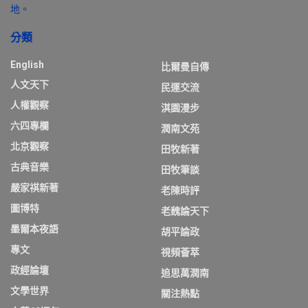
地。
分類
English
比爾曼自傳
人文天下
民運交流
人權觀察
淇園漫步
六四專欄
潤南文苑
北京觀察
田牧新著
古典音樂
田牧筆談
嚴家祺新著
老陳時評
圖博特
老魏論天下
墨爾本夜語
胡平論政
專文
視頻薈萃
政經論壇
追思萬潤南
文學世界
關注熱點