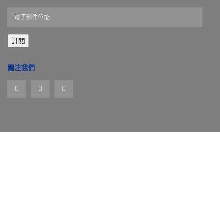
電
子
郵
訂閱
件
位
址
關注我們