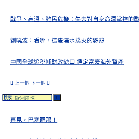
戰爭、高溫、難民危機：失去對自身命運掌控的歐洲Europe’s Control
劉曉波：看哪，這隻濡水撲火的鸚鵡
中國全球追稅補財政缺口 鎖定富豪海外資產
上一個
下一個
歐洲風情
再見，巴塞羅那！