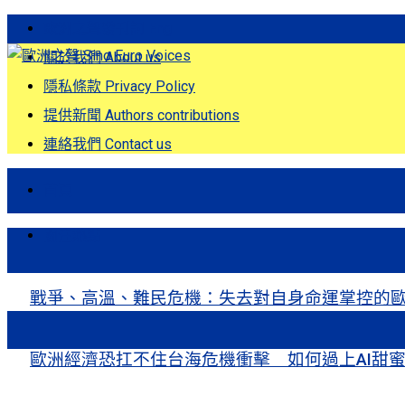
歐洲之聲發刊詞 Eng
關於我們 About us
隱私條款 Privacy Policy
提供新聞 Authors contributions
連絡我們 Contact us
首頁
關注熱點
戰爭、高溫、難民危機：失去對自身命運掌控的歐洲Europe’s Control
歐洲經濟恐扛不住台海危機衝擊 如何過上AI