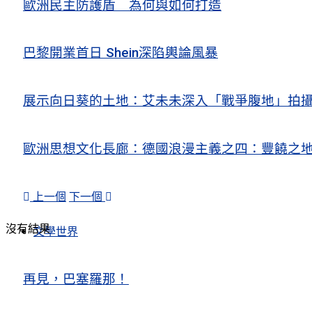
歐洲民主防護盾 為何與如何打造
巴黎開業首日 Shein深陷輿論風暴
展示向日葵的土地：艾未未深入「戰爭腹地」拍
歐洲思想文化長廊：德國浪漫主義之四：豐饒之地
上一個
下一個
沒有結果
文學世界
再見，巴塞羅那！