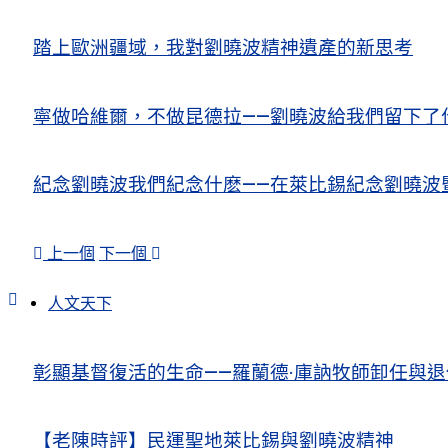
踏上歐洲疆域，我對劉曉波精神遺產的新思考
寧做哈維爾，不做昆德拉——劉曉波給我們留下了
紀念劉曉波我們紀念什麽——在萊比錫紀念劉曉波
上一個
下一個
人文天下
彰顯基督復活的生命——羅蘭德·庫訥牧師卸任與
【老陳時評】民運聖地萊比錫與劉曉波精神