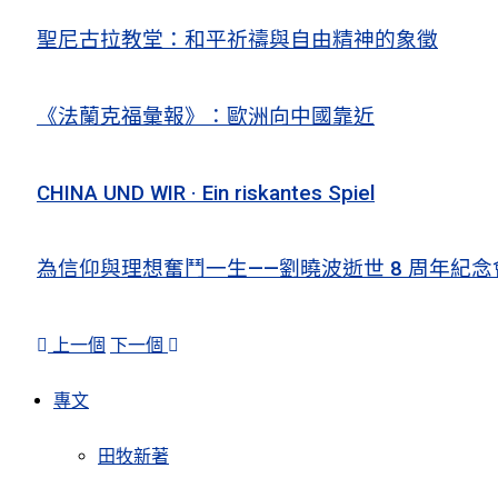
聖尼古拉教堂：和平祈禱與自由精神的象徵
《法蘭克福彙報》：歐洲向中國靠近
CHINA UND WIR · Ein riskantes Spiel
為信仰與理想奮鬥一生——劉曉波逝世 8 周年紀念
上一個
下一個
專文
田牧新著