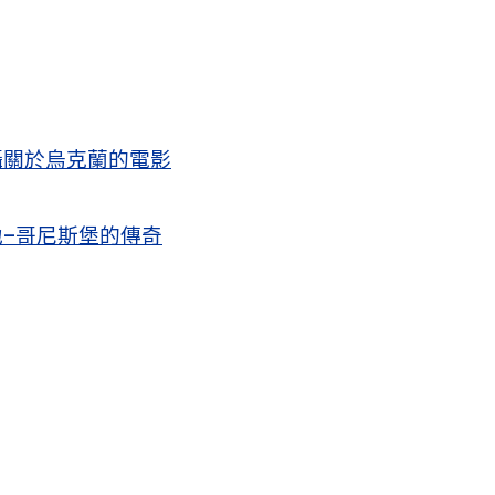
攝關於烏克蘭的電影
–哥尼斯堡的傳奇