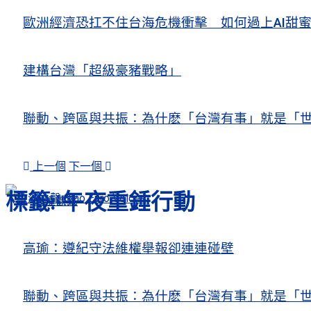
歐洲經濟恐扛不住台海危機衝擊 如何過上AI
建構台灣「超級豪豬戰略」
聯動、跨區與共振：為什麽「台灣有事」就是「世
上一個
下一個
標籤:
午夜重錘行動
人權觀察
關注熱點
高瑜：遵紀守法維權舉報卻連連碰壁
聯動、跨區與共振：為什麽「台灣有事」就是「世