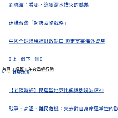
劉曉波：看哪，這隻濡水撲火的鸚鵡
建構台灣「超級豪豬戰略」
中國全球追稅補財政缺口 鎖定富豪海外資產
上一個
下一個
首頁
標籤
午夜重錘行動
政經論壇
首頁
【老陳時評】民運聖地萊比錫與劉曉波精神
戰爭、高溫、難民危機：失去對自身命運掌控的歐洲Europe’s Control