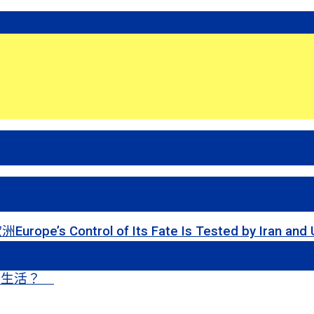
 of Its Fate Is Tested by Iran and Ukraine
甜蜜生活？