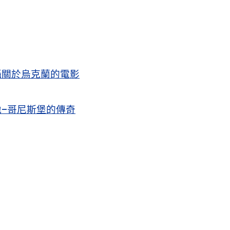
攝關於烏克蘭的電影
–哥尼斯堡的傳奇