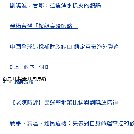
劉曉波：看哪，這隻濡水撲火的鸚鵡
建構台灣「超級豪豬戰略」
中國全球追稅補財政缺口 鎖定富豪海外資產
上一個
下一個
首頁
標籤
司馬璐
政經論壇
首頁
【老陳時評】民運聖地萊比錫與劉曉波精神
戰爭、高溫、難民危機：失去對自身命運掌控的歐洲Europe’s Control