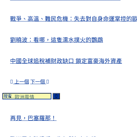
戰爭、高溫、難民危機：失去對自身命運掌控的歐洲Europe’s Control
劉曉波：看哪，這隻濡水撲火的鸚鵡
中國全球追稅補財政缺口 鎖定富豪海外資產
上一個
下一個
歐洲風情
再見，巴塞羅那！