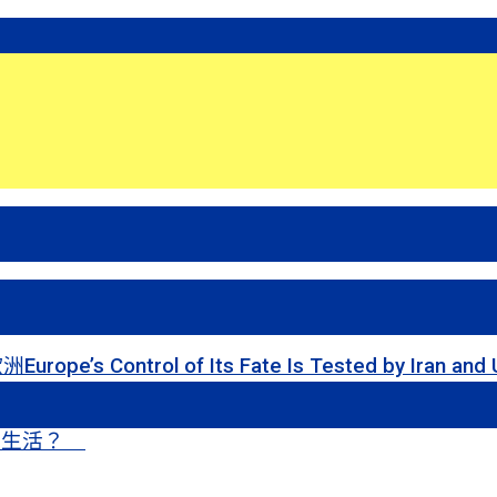
 of Its Fate Is Tested by Iran and Ukraine
甜蜜生活？