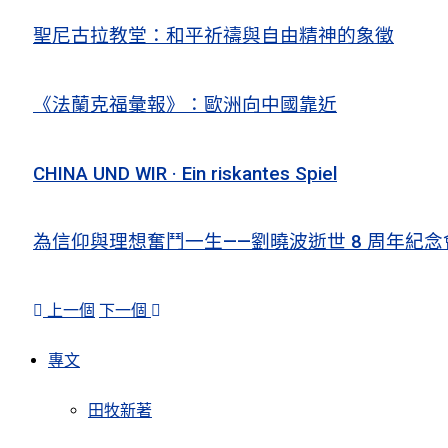
聖尼古拉教堂：和平祈禱與自由精神的象徵
《法蘭克福彙報》：歐洲向中國靠近
CHINA UND WIR · Ein riskantes Spiel
為信仰與理想奮鬥一生——劉曉波逝世 8 周年紀念
上一個
下一個
專文
田牧新著