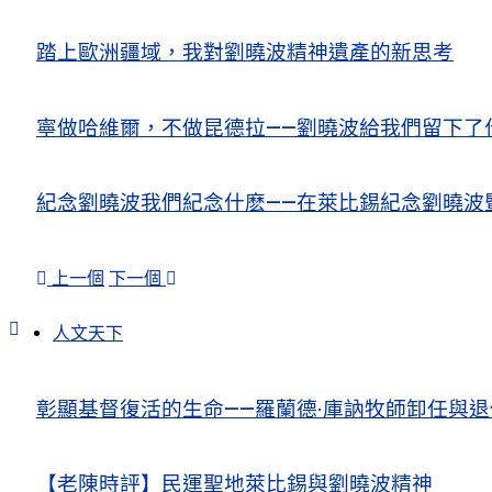
踏上歐洲疆域，我對劉曉波精神遺產的新思考
寧做哈維爾，不做昆德拉——劉曉波給我們留下了
紀念劉曉波我們紀念什麽——在萊比錫紀念劉曉波
上一個
下一個
人文天下
彰顯基督復活的生命——羅蘭德·庫訥牧師卸任與
【老陳時評】民運聖地萊比錫與劉曉波精神