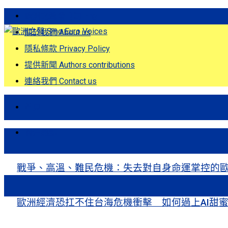
歐洲之聲發刊詞 Eng
關於我們 About us
隱私條款 Privacy Policy
提供新聞 Authors contributions
連絡我們 Contact us
首頁
關注熱點
戰爭、高溫、難民危機：失去對自身命運掌控的歐洲Europe’s Control
歐洲經濟恐扛不住台海危機衝擊 如何過上AI