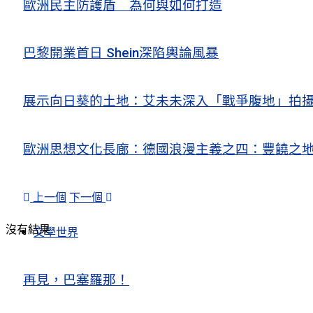
歐洲民主防護盾 為何與如何打造
巴黎開業首日 Shein深陷輿論風暴
展示向日葵的土地：艾未未深入「戰爭腹地」拍
歐洲思想文化長廊：德國浪漫主義之四：豐饒之地
上一個
下一個
沒有結果
文學世界
再見，巴塞羅那！