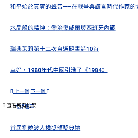
和平始於真實的聲音——在戰爭與謊言時代作家的
水晶般的精神：喬治奧威爾與西班牙內戰
瑞典茉莉第十二次自選題畫詩10首
幸好，1980年代中國引進了《1984》
上一個
下一個
查看所有結果
視頻薈萃
首屆劉曉波人權獎頒獎典禮