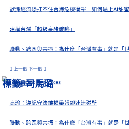
歐洲經濟恐扛不住台海危機衝擊 如何過上AI
建構台灣「超級豪豬戰略」
聯動、跨區與共振：為什麽「台灣有事」就是「世
上一個
下一個
標籤:
司馬璐
人權觀察
關注熱點
高瑜：遵紀守法維權舉報卻連連碰壁
聯動、跨區與共振：為什麽「台灣有事」就是「世