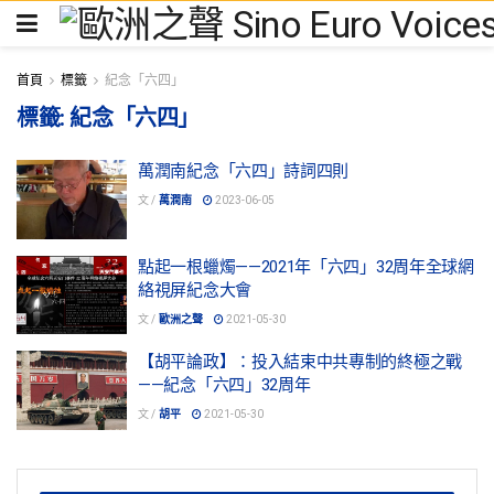
首頁
標籤
紀念「六四」
標籤:
紀念「六四」
萬潤南紀念「六四」詩詞四則
文 /
萬潤南
2023-06-05
點起一根蠟燭——2021年「六四」32周年全球網
絡視屏紀念大會
文 /
歐洲之聲
2021-05-30
【胡平論政】：投入結束中共專制的終極之戰
——紀念「六四」32周年
文 /
胡平
2021-05-30