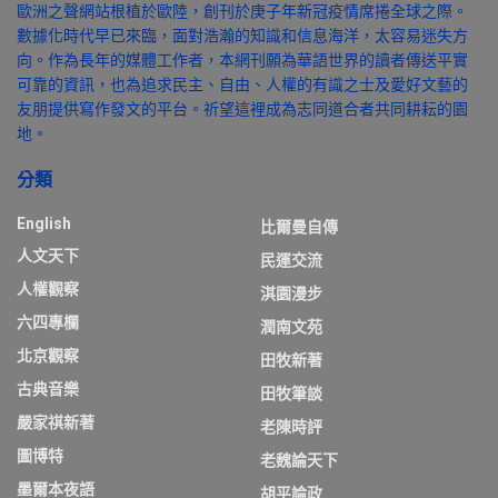
歐洲之聲網站根植於歐陸，創刊於庚子年新冠疫情席捲全球之際。
數據化時代早已來臨，面對浩瀚的知識和信息海洋，太容易迷失方
向。作為長年的媒體工作者，本網刊願為華語世界的讀者傳送平實
可靠的資訊，也為追求民主、自由、人權的有識之士及愛好文藝的
友朋提供寫作發文的平台。祈望這裡成為志同道合者共同耕耘的園
地。
分類
English
比爾曼自傳
人文天下
民運交流
人權觀察
淇園漫步
六四專欄
潤南文苑
北京觀察
田牧新著
古典音樂
田牧筆談
嚴家祺新著
老陳時評
圖博特
老魏論天下
墨爾本夜語
胡平論政