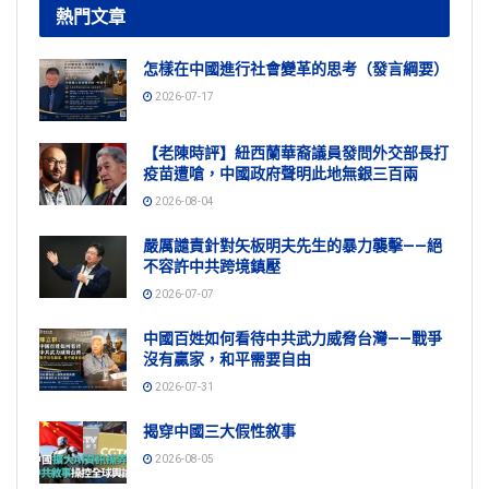
熱門文章
怎樣在中國進行社會變革的思考（發言綱要）
2026-07-17
【老陳時評】紐西蘭華裔議員發問外交部長打
疫苗遭嗆，中國政府聲明此地無銀三百兩
2026-08-04
嚴厲譴責針對矢板明夫先生的暴力襲擊——絕
不容許中共跨境鎮壓
2026-07-07
中國百姓如何看待中共武力威脅台灣——戰爭
沒有贏家，和平需要自由
2026-07-31
揭穿中國三大假性敘事
2026-08-05