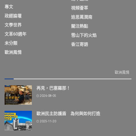
專文
視頻薈萃
政經論壇
追思萬潤南
文學世界
關注熱點
文革60週年
雪山下的火焰
未分類
香江寄語
歐洲風情
歐洲風情
再見，巴塞羅那！
2026-08-05
歐洲民主防護盾 為何與如何打造
2025-11-20