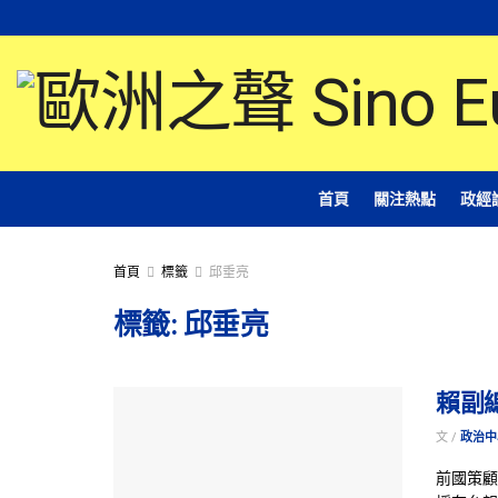
首頁
關注熱點
政經
首頁
標籤
邱垂亮
標籤:
邱垂亮
賴副
文 /
政治中
前國策顧