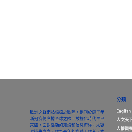
分類
English
歐洲之聲網站根植於歐陸，創刊於庚子年
新冠疫情席捲全球之際。數據化時代早已
人文天
來臨，面對浩瀚的知識和信息海洋，太容
人權觀
易迷失方向。作為長年的媒體工作者，本