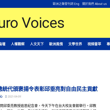
歐洲之聲發刊詞 Eng
關於我們 About us
論壇
人權觀察
人文天下
歐洲風情
文學世界
視頻薈萃
專
總統代頒褒揚令表彰邱垂亮對自由民主貢獻
心
2021-04-09
問邱垂亮教授追思紀念會，今天下午在台大校友會館舉行。邱教