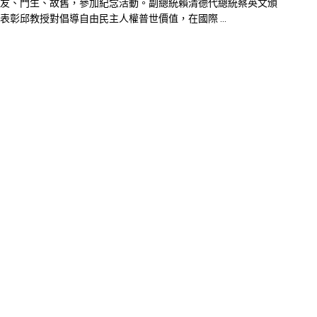
友、門生、故舊，參加紀念活動。副總統賴清德代總統蔡英文頒
表彰邱教授對倡導自由民主人權普世價值，在國際 ...