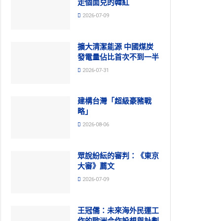
走個面兒的韓紅
2026-07-09
擴大清潔能源 中國煤炭
發電量佔比首次不到一半
2026-07-31
建構台灣「超級豪豬戰
略」
2026-08-06
眾說紛紜的審判：《東京
大審》薦文
2026-07-09
王冠儒：未來海外民運工
作的歐洲合作設想與計劃