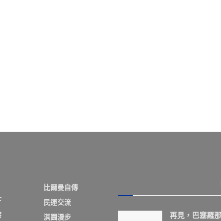
比爾曼自傳
下
民運交流
察
再見，巴塞羅
淇園漫步