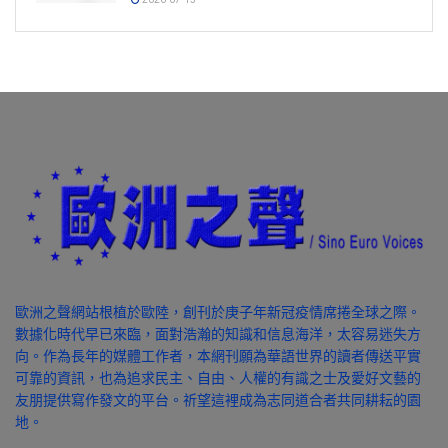
歐洲之聲網站根植於歐陸，創刊於庚子年新冠疫情席捲全球之際。
數據化時代早已來臨，面對浩瀚的知識和信息海洋，太容易迷失方
向。作為長年的媒體工作者，本網刊願為華語世界的讀者傳送平實
可靠的資訊，也為追求民主、自由、人權的有識之士及愛好文藝的
友朋提供寫作發文的平台。祈望這裡成為志同道合者共同耕耘的園
地。