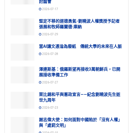
討論會
2026-07-17
堅定不移的道德勇氣-劉曉波人權獎授予記者
張展和牧師羅蘭德·庫納
2026-07-29
當AI讓文憑淪為廢紙 傳統大學的未來在人脈
2026-07-28
澤連斯基：俄羅斯望再接收3萬朝鮮兵，已開
展接收準備工作
2026-07-27
萊比錫和平與憲政宣言——紀念劉曉波先生逝
世九周年
2026-07-23
謝志偉大使：如何面對中國陷於「沒有人權」
與「處罰文明」
2026-07-15