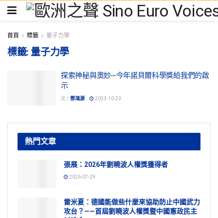
首頁
標籤
量子力學
標籤:
量子力學
探索神秘與奧妙─今年諾貝爾科學獎給我們的啟
示
文 /
鄧鴻源
2023-10-23
熱門文章
張展：2026年劉曉波人權獎獲得者
2026-07-29
雷米夏：德國能做些什麼來協助防止中國武力
攻台？——首屆劉曉波人權獎暨中國憲政民主