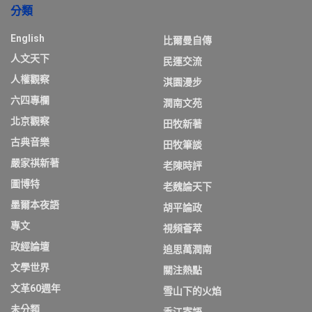
分類
English
比爾曼自傳
人文天下
民運交流
人權觀察
淇園漫步
六四專欄
潤南文苑
北京觀察
田牧新著
古典音樂
田牧筆談
嚴家祺新著
老陳時評
圖博特
老魏論天下
墨爾本夜語
胡平論政
專文
視頻薈萃
政經論壇
追思萬潤南
文學世界
關注熱點
文革60週年
雪山下的火焰
未分類
香江寄語