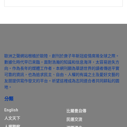
歐洲之聲網站根植於歐陸，創刊於庚子年新冠疫情席捲全球之際。
數據化時代早已來臨，面對浩瀚的知識和信息海洋，太容易迷失方
向。作為長年的媒體工作者，本網刊願為華語世界的讀者傳送平實
可靠的資訊，也為追求民主、自由、人權的有識之士及愛好文藝的
友朋提供寫作發文的平台。祈望這裡成為志同道合者共同耕耘的園
地。
分類
English
比爾曼自傳
人文天下
民運交流
人權觀察