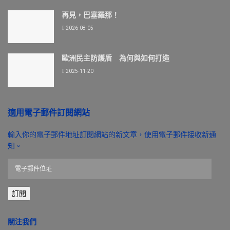
再見，巴塞羅那！
2026-08-05
歐洲民主防護盾 為何與如何打造
2025-11-20
適用電子郵件訂閱網站
輸入你的電子郵件地址訂閱網站的新文章，使用電子郵件接收新通
知。
電
子
郵
訂閱
件
位
址
關注我們