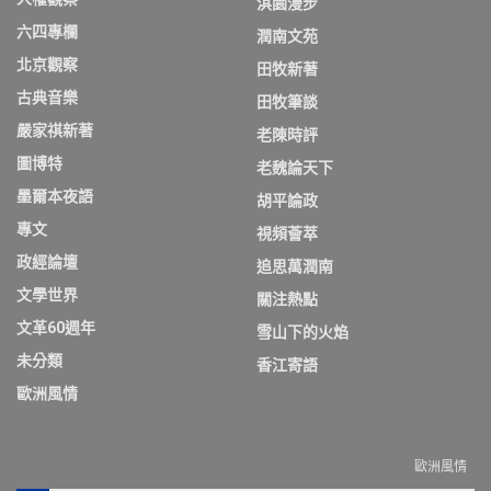
淇園漫步
六四專欄
潤南文苑
北京觀察
田牧新著
古典音樂
田牧筆談
嚴家祺新著
老陳時評
圖博特
老魏論天下
墨爾本夜語
胡平論政
專文
視頻薈萃
政經論壇
追思萬潤南
文學世界
關注熱點
文革60週年
雪山下的火焰
未分類
香江寄語
歐洲風情
歐洲風情