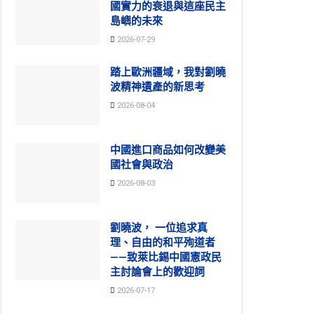
國實力的衰退與這座民主
島嶼的未來
2026-07-29
踏上歐洲疆域，我對劉曉
波精神遺產的新思考
2026-08-04
中國進口商品如何改變美
國社會與政治
2026-08-03
劉曉波， 一位追求真
理、自由的和平殉道者
——致萊比錫中國憲政民
主討論會上的歡迎詞
2026-07-17