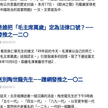
有公共意義的歷史討論。 本月17日，《歐洲之聲》刊載嚴家祺老
中國政治的首要問題》一文。文章提及中 ...
是誰把「毛主席萬歲」定為法律口號？——
發推之一二〇
2025-09-16
，看到吳仁華先生的推文「49年前的今天，毛澤東以自己的死亡，
毛主席萬歲』這個謊言。」引發我諸多的回憶，寫了下邊這篇文
76年10月6日，距離毛澤東離世不過2 ...
送別陶世龍先生——蹭網發推之一〇二
2025-05-11
這天，北京城傳送着一個沉痛的消息，陶世龍先生於下午5時病
「五七一代」、「四五一代」、「八九一代」，以至更年輕一代
友。當然他也是著名的「一二九」一代的一個難得 ...