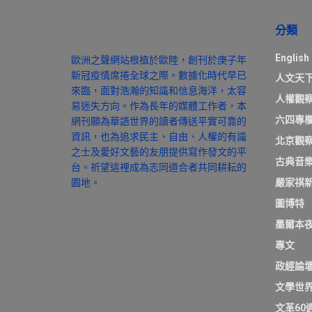
分類
English
歐洲之聲網站根植於歐陸，創刊於庚子年
新冠疫情席捲全球之際。數據化時代早已
人文天
來臨，面對浩瀚的知識和信息海洋，太容
人權觀
易迷失方向。作為長年的媒體工作者，本
六四專
網刊願為華語世界的讀者傳送平實可靠的
資訊，也為追求民主、自由、人權的有識
北京觀
之士及愛好文藝的友朋提供寫作發文的平
古典音
台。祈望這裡成為志同道合者共同耕耘的
園地。
嚴家祺
圖博特
墨爾本
專文
政經論
文學世
文革60