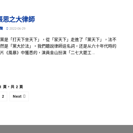
張思之大律師
聲
2022-06-29
黨是「打天下坐天下」，從「家天下」走進了「黨天下」，法不
然是「黨大於法」。我們聽說律師這名詞，还是从六十年代時的
片《風暴》中獲悉的，演員金山扮演「二七大罷工 ...
1 頁，共 2 頁
2
Next