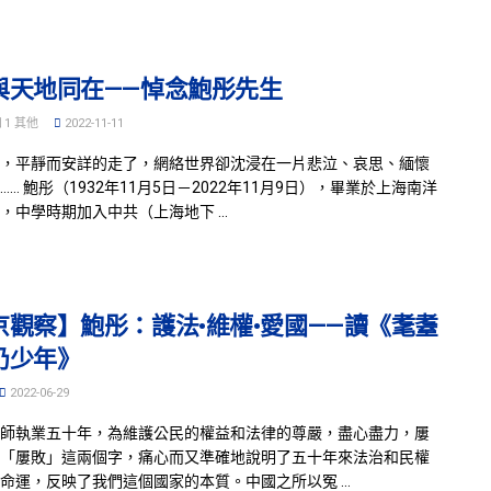
與天地同在——悼念鮑彤先生
和
1 其他
2022-11-11
，平靜而安詳的走了，網絡世界卻沈浸在一片悲泣、哀思、緬懷
…… 鮑彤（1932年11月5日－2022年11月9日），畢業於上海南洋
，中學時期加入中共（上海地下 ...
京觀察】鮑彤：護法•維權•愛國——讀《耄耋
仍少年》
2022-06-29
師執業五十年，為維護公民的權益和法律的尊嚴，盡心盡力，屢
「屢敗」這兩個字，痛心而又準確地說明了五十年來法治和民權
命運，反映了我們這個國家的本質。中國之所以冤 ...