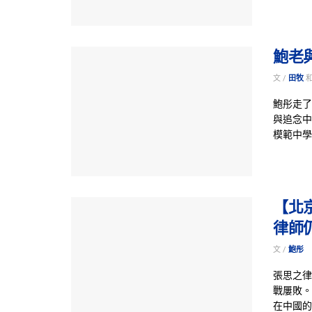
鮑老
文 /
田牧
鮑彤走了
與追念中
模範中學
【北
律師
文 /
鮑彤
張思之律
戰屢敗。
在中國的