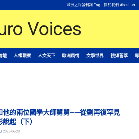
歐洲之聲發刊詞 Eng
關於我們 About us
論壇
人權觀察
人文天下
歐洲風情
文學世界
視頻薈萃
專
和他的兩位國學大師舅舅——從劉再復罕見
彤說起（下）
2026-06-28