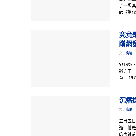
了一場具
師《當代
究竟
蹭網
文 /
高瑜
9月9號
戳穿了『
章。 19
沉痛
文 /
高瑜
五月五日
逝。他是
的良師益