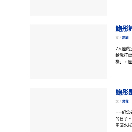
鮑彤
文 /
高瑜
7人座的
給我打電
機」，座
鮑彤
文 /
吳偉
——紀念先
的日子。
用清水拭