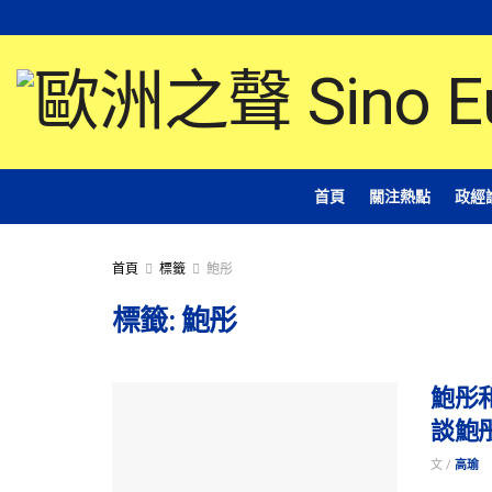
首頁
關注熱點
政經
首頁
標籤
鮑彤
標籤:
鮑彤
鮑彤
談鮑
文 /
高瑜