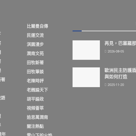
比爾曼自傳
下
民運交流
察
再見，巴塞羅
淇園漫步
2026-08-05
欄
潤南文苑
察
田牧新著
歐洲民主防護
樂
田牧筆談
與如何打造
新著
老陳時評
2025-11-20
老魏論天下
夜語
胡平論政
視頻薈萃
壇
追思萬潤南
界
關注熱點
週年
雪山下的火焰