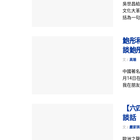
吳世昌給
文化大革
括為一句
鮑彤
談鮑
文 /
高瑜
中國著名
月14日
我在朋友
【六
談話
文 /
嚴家祺
歐洲之聲