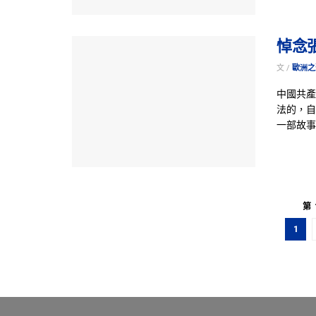
悼念
文 /
歐洲之
中國共產
法的，自
一部故事
第 
1