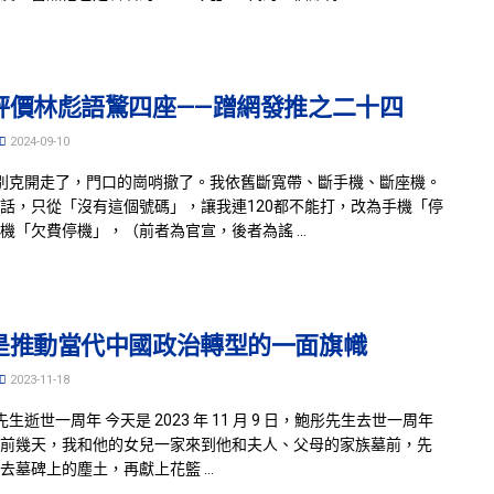
評價林彪語驚四座——蹭網發推之二十四
2024-09-10
別克開走了，門口的崗哨撤了。我依舊斷寬帶、斷手機、斷座機。
話，只從「沒有這個號碼」，讓我連120都不能打，改為手機「停
機「欠費停機」，（前者為官宣，後者為謠 ...
是推動當代中國政治轉型的一面旗幟
2023-11-18
生逝世一周年 今天是 2023 年 11 月 9 日，鮑彤先生去世一周年
前幾天，我和他的女兒一家來到他和夫人、父母的家族墓前，先
去墓碑上的塵土，再獻上花籃 ...