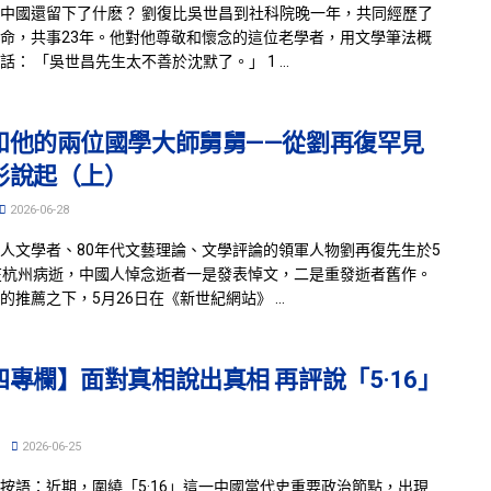
中國還留下了什麽？ 劉復比吳世昌到社科院晚一年，共同經歷了
命，共事23年。他對他尊敬和懷念的這位老學者，用文學筆法概
話： 「吳世昌先生太不善於沈默了。」 1 ...
和他的兩位國學大師舅舅——從劉再復罕見
彤說起（上）
2026-06-28
人文學者、80年代文藝理論、文學評論的領軍人物劉再復先生於5
在杭州病逝，中國人悼念逝者一是發表悼文，二是重發逝者舊作。
的推薦之下，5月26日在《新世紀網站》 ...
四專欄】面對真相說出真相 再評說「5·16」
2026-06-25
按語：近期，圍繞「5·16」這一中國當代史重要政治節點，出現