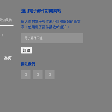
適用電子郵件訂閱網站
歐洲風情
輸入你的電子郵件地址訂閱網站的新文
章，使用電子郵件接收新通知。
那！
電
子
郵
訂閱
件
位
盾 為何
址
關注我們