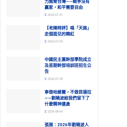
力威脅台灣——戰爭沒有
贏家，和平需要自由
2026-07-31
【老陳時評】唱「天路」
走個面兒的韓紅
2026-07-09
中國民主黨幹部學院成立
及首期幹部培訓班招生公
告
2026-07-28
寧做哈維爾，不做昆德拉
——劉曉波給我們留下了
什麼精神遺產
2026-08-04
張展：2026年劉曉波人