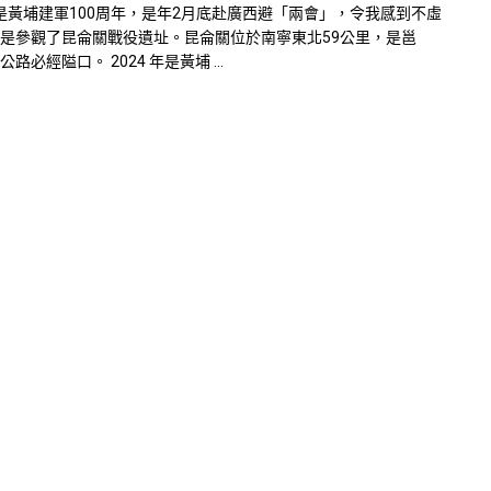
 年是黃埔建軍100周年，是年2月底赴廣西避「兩會」，令我感到不虛
是參觀了昆侖關戰役遺址。昆侖關位於南寧東北59公里，是邕
路必經隘口。 2024 年是黃埔 ...