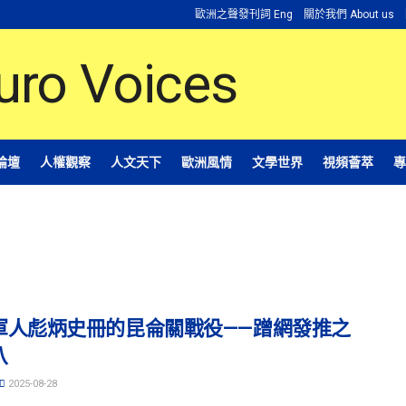
歐洲之聲發刊詞 Eng
關於我們 About us
論壇
人權觀察
人文天下
歐洲風情
文學世界
視頻薈萃
專
軍人彪炳史冊的昆侖關戰役——蹭網發推之
八
2025-08-28