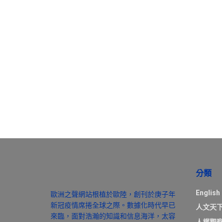
分類
English
歐洲之聲網站根植於歐陸，創刊於庚子年
新冠疫情席捲全球之際。數據化時代早已
人文天
來臨，面對浩瀚的知識和信息海洋，太容