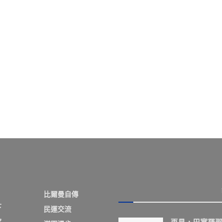
比爾曼自傳
下
民運交流