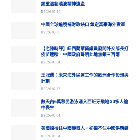
錫重溫劉曉波精神遺產
2026-07-30
中國全球追稅補財政缺口 鎖定富豪海外資產
2026-08-06
【老陳時評】紐西蘭華裔議員發問外交部長打
疫苗遭嗆，中國政府聲明此地無銀三百兩
2026-08-04
王冠儒：未來海外民運工作的歐洲合作設想與
計劃
2026-07-17
數天內6萬移民游泳湧入西班牙飛地 30多人途
中喪生
2026-08-01
美國擋得住中國機器人，卻擋不住中國供應鏈
2026-08-04