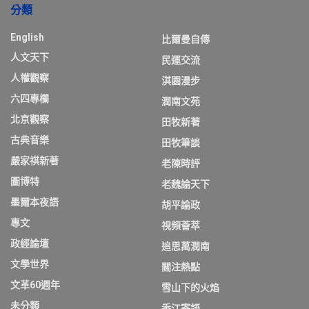
分類
English
比爾曼自傳
人文天下
民運交流
人權觀察
淇園漫步
六四專欄
潤南文苑
北京觀察
田牧新著
古典音樂
田牧筆談
嚴家祺新著
老陳時評
圖博特
老魏論天下
墨爾本夜語
胡平論政
專文
視頻薈萃
政經論壇
追思萬潤南
文學世界
關注熱點
文革60週年
雪山下的火焰
未分類
香江寄語