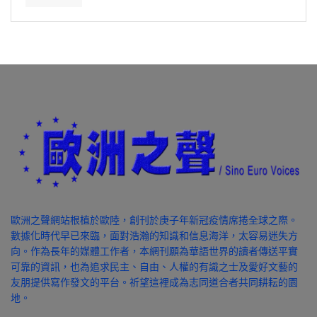
歐洲之聲網站根植於歐陸，創刊於庚子年新冠疫情席捲全球之際。
數據化時代早已來臨，面對浩瀚的知識和信息海洋，太容易迷失方
向。作為長年的媒體工作者，本網刊願為華語世界的讀者傳送平實
可靠的資訊，也為追求民主、自由、人權的有識之士及愛好文藝的
友朋提供寫作發文的平台。祈望這裡成為志同道合者共同耕耘的園
地。