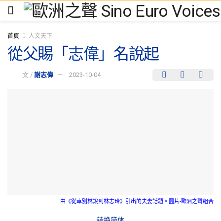
首頁
人文天下
從父賜「志偉」名說起
文 /
謝志偉
2023-10-04
由《從卓別林說到林志玲》引出的夫妻話題。圖片-歐洲之聲組合
转换简体