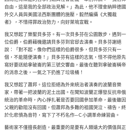
自由，這是我的全部政治見解。」為此，他不理會納粹德國
外交人員與美國法西斯團體的施壓，毅然編攝《大獨裁
者》，不惜得罪政治勢力，向好萊塢宣戰。
我又想起了樂聖貝多芬。有一次貝多芬在公園散步，遇到一
位伯爵，伯爵藉機邀請貝多芬到官邸去演奏。貝多芬謝絕
說：「對不起，像你們這樣的伯爵很多，但貝多芬只有一
個，不能隨便演奏！」貝多芬有這樣的志氣，怪不得他原先
寫好要送給拿破崙的第三號交響曲，最後在聽到拿破崙稱帝
的消息之後，一氣之下扔進了垃圾桶！
我又想起了蕭邦。這位拒絕為外來統治者演奏的波蘭音樂
家，帶著一把波蘭的泥土出國。在聞知波蘭正爆發反抗帝俄
統治的革命時，內心掙扎著是否要回國參加革命，最後雖因
父親的勸阻沒有回國，但蕭邦為多難的祖國哭泣、禱告，終
於化悲憤為音符，寫下了不朽名作─Ｃ小調革命練習曲。
藝術家不僅擅長創造，最重要的是要有人類遠大的價值與正