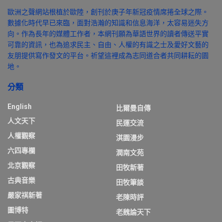
歐洲之聲網站根植於歐陸，創刊於庚子年新冠疫情席捲全球之際。
數據化時代早已來臨，面對浩瀚的知識和信息海洋，太容易迷失方
向。作為長年的媒體工作者，本網刊願為華語世界的讀者傳送平實
可靠的資訊，也為追求民主、自由、人權的有識之士及愛好文藝的
友朋提供寫作發文的平台。祈望這裡成為志同道合者共同耕耘的園
地。
分類
English
比爾曼自傳
人文天下
民運交流
人權觀察
淇園漫步
六四專欄
潤南文苑
北京觀察
田牧新著
古典音樂
田牧筆談
嚴家祺新著
老陳時評
圖博特
老魏論天下