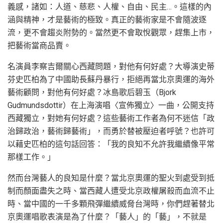
義感，諸如：人道、慈悲、人權、自由、民主…。這樣的內
涵與精神，才是藝術的極致。真正的藝術家是不會隨波逐
流，更不會趨炎附勢的。當然更不會取悅觀眾，趕集上市，
把藝術當商品賣。
名演員李察吉爾關心西藏問題，對他有何好處？大導演史蒂
芬史匹柏為了中國助長蘇丹暴行，拒絕再當北京奧運的海外
藝術顧問，對他有何好處？冰島歌后碧玉（Bjork
Gudmundsdottir）在上海演唱〈宣佈獨立〉一曲，公開支持
西藏獨立，對她有何好處？這些藝術工作者為何不迷信「政
治歸政治，藝術歸藝術」，而勇於替被壓迫者呼號？也許可
以藉史匹柏的這句話回答：「我的良知不允許我繼續像平常
那樣工作。」
然而台灣藝人的良知是什麼？當北京奧運的聖火到處受到抵
制而顏面盡失之時、當西藏人遭受北京政權屠殺而血流不止
時、當中國的一千多顆飛彈繼續威脅台灣時，你們趕著替北
京奧運唱歌表演是為了什麼？「藝人」的「藝」，不就是