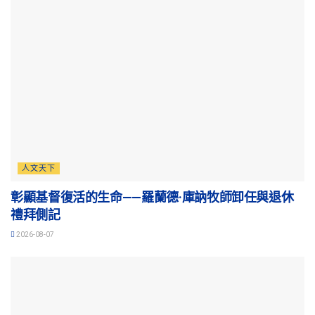
人文天下
彰顯基督復活的生命——羅蘭德·庫訥牧師卸任與退休
禮拜側記
2026-08-07