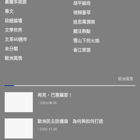
墨爾本夜語
胡平論政
專文
視頻薈萃
政經論壇
追思萬潤南
文學世界
關注熱點
文革60週年
雪山下的火焰
未分類
香江寄語
歐洲風情
歐洲風情
再見，巴塞羅那！
2026-08-05
歐洲民主防護盾 為何與如何打造
2025-11-20