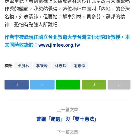
走筆至此，看到電視上又播放著林志玲在北京故宮大廟歌唱
作秀的鏡頭，我忽然覺得，這位稱呼中國叫「內地」的台灣
名模，外表清純，但要她了解卓別林、貝多芬、蕭邦的精
神，恐怕有點強人所難吧！
作者李筱峰現任國立台北教育大學台灣文化研究所教授，本
文同時收錄於：
www.jimlee.org.tw
標籤:
卓別林
李筱峰
林志玲
謝志偉
上一篇文章
曹錕「賄選」與「雙十憲法」
下一篇文章