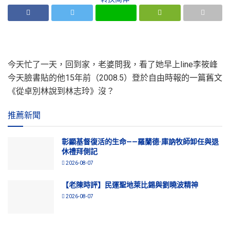
今天忙了一天，回到家，老婆問我，看了她早上line李筱峰
今天臉書貼的他15年前（2008.5）登於自由時報的一篇舊文
《從卓別林說到林志玲》沒？
推薦新聞
彰顯基督復活的生命——羅蘭德·庫訥牧師卸任與退
休禮拜側記
2026-08-07
【老陳時評】民運聖地萊比錫與劉曉波精神
2026-08-07