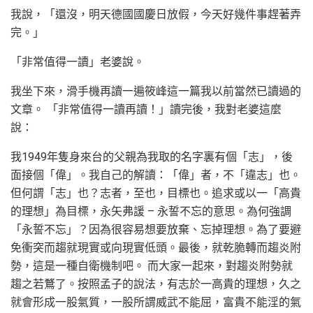
我說，「還沒，明天德國國慶日放假，今天好幾件事趕著弄
完。」
「非常值得一讀」老婆說。
我坐下來，滑手機再讀一遍筱峰這一篇我以前當然已讀過的
文章。 「非常值得一讀再讀！」讀完後，我對老婆這麼
說：
我1949年隻身來台的父親為我取的名字裏有個「志」，後
面接個「偉」。我自己的解讀：「偉」者，不「違志」也。
但何謂「志」也？志者，至也，目標也。追求或以一「高貴
的理想」為目標，永矢弗諼 – 永誓不忘的意思。為何強調
「永誓不忘」？因為很容易想要放棄、忘掉理想。為了要避
免衝突而趨就現實或向現實低頭。最後，就乾脆轉而趨炎附
勢，這是一種自衛機制吧。 而大家一起來，對趨炎附勢就
趨之若鶩了。按照孟子的說法，有志於一高貴的理想，久之
就會形成一股氣質，一股所謂威武不能屈，富貴不能淫的氣