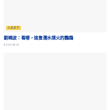
人文天下
劉曉波：看哪，這隻濡水撲火的鸚鵡
2026-08-06