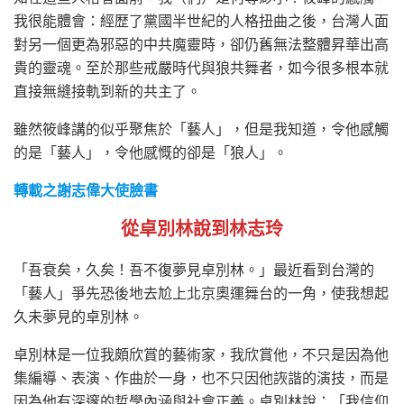
我很能體會：經歴了黨國半世紀的人格扭曲之後，台灣人面
對另一個更為邪惡的中共魔靈時，卻仍舊無法整體昇華出高
貴的靈魂。至於那些戒嚴時代與狼共舞者，如今很多根本就
直接無縫接軌到新的共主了。
雖然筱峰講的似乎聚焦於「藝人」，但是我知道，令他感觸
的是「藝人」，令他感慨的卻是「狼人」。
轉載之謝志偉大使臉書
從卓別林說到林志玲
「吾衰矣，久矣！吾不復夢見卓別林。」最近看到台灣的
「藝人」爭先恐後地去尬上北京奧運舞台的一角，使我想起
久未夢見的卓別林。
卓別林是一位我頗欣賞的藝術家，我欣賞他，不只是因為他
集編導、表演、作曲於一身，也不只因他詼諧的演技，而是
因為他有深邃的哲學內涵與社會正義。卓別林說：「我信仰