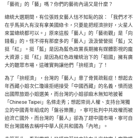
「藝術」的「藝」嗎？你們的藝術內涵又是什麼？
總統大選期間，有位張姓女藝人恬不知恥的說：「我們才不
在乎馬英九有沒有拿美國綠卡，只要能把經濟拚好，火星人
來當總統都可以。」原來這般「藝人」的「藝術觀」是「向
錢看」的。怪不得有那麼多的「藝人」汲汲營營挺「藍」又
挺「紅」。挺「藍」是因為藍色政黨長期擁有媒體影視的龐
大資源；挺「紅」是因為紅色政權統治下的「祖國」擁有廣
大的聽眾市場，這確實夠讓他們「拚經濟」了！
為了「拚經濟」，台灣的「藝人」患了骨質疏鬆症！想起去
年西藏小姐次仁瓊達拒絕接受「中國西藏」的名義，憤而退
出國際旅遊小姐選美，而台灣的小姐卻麻木無知地披著
「Chinese Taipei」名條走秀；想起崇尚人權、支持台灣獨
立的中國青年組成的「盤谷樂團」，寧可批判中共政權而被
迫流亡國外，而台灣的「藝人」卻為了趕中國市場，寧可自
貶台灣國格去稱呼中華人民共和國為「內地」。