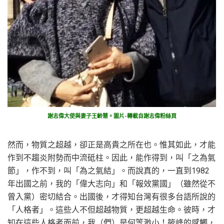
謝志偉大使與妻子王齡慧。圖片-轉載自謝志偉粉絲頁
然而，物質之超越，卻正是高貴之所在也。惟其如此，才能
作到不趨炎附勢而中流砥柱。因此，能作得到，叫「之為氣
節」，作不到，叫「為之氣結」。而說真的，一直到1982
年出國之前，我的「偉大志向」和「報效黨國」（雖然從不
曾入黨）密切結合。出國後，才得知台灣有很多台語所說的
「人格者」。這些人不但超越物質，更超越生命。彼時，才
知在這些人格者面前，我（們）是何等渺小！筱峰的感觸，