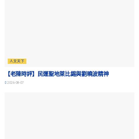
人文天下
【老陳時評】民運聖地萊比錫與劉曉波精神
2026-08-07