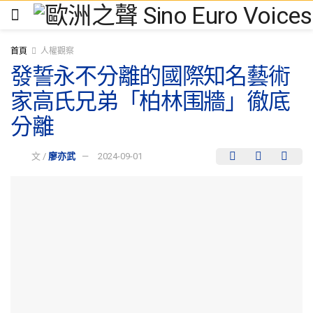
首頁
人權觀察
發誓永不分離的國際知名藝術
家高氏兄弟「柏林围牆」徹底
分離
文 /
廖亦武
2024-09-01