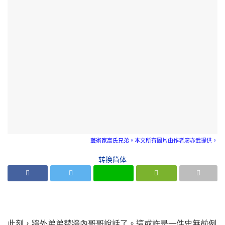
藝術家高氏兄弟。本文所有圖片由作者廖亦武提供。
转换简体
此刻，牆外弟弟替牆內哥哥說話了。這或許是一件史無前例