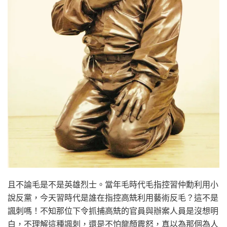
且不論毛是不是英雄烈士。當年毛時代毛指控習仲勳利用小
說反黨，今天習時代是誰在指控高兟利用藝術反毛？這不是
諷刺嗎！不知那位下令抓捕高兟的官員與辦案人員是沒想明
白，不理解這種諷刺，還是不怕龍顏震怒，真以為那個為人