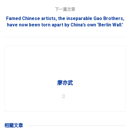
下一篇文章
Famed Chinese artists, the inseparable Gao Brothers,
have now been torn apart by China’s own ‘Berlin Wall.’
廖亦武
相關
文章