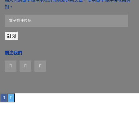
知。
電
子
郵
訂閱
件
位
址
關注我們