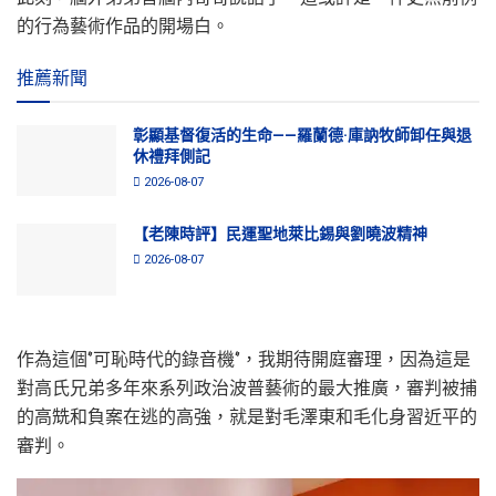
的行為藝術作品的開場白。
推薦新聞
彰顯基督復活的生命——羅蘭德·庫訥牧師卸任與退
休禮拜側記
2026-08-07
【老陳時評】民運聖地萊比錫與劉曉波精神
2026-08-07
作為這個‘’可恥時代的錄音機‘’，我期待開庭審理，因為這是
對高氏兄弟多年來系列政治波普藝術的最大推廣，審判被捕
的高兟和負案在逃的高強，就是對毛澤東和毛化身習近平的
審判。