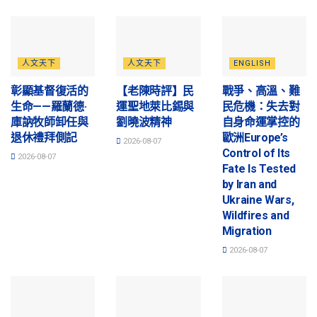
人文天下
人文天下
ENGLISH
彰顯基督復活的
【老陳時評】民
戰爭、高溫、難
生命——羅蘭德·
運聖地萊比錫與
民危機：失去對
庫訥牧師卸任與
劉曉波精神
自身命運掌控的
退休禮拜側記
歐洲Europe’s
2026-08-07
Control of Its
2026-08-07
Fate Is Tested
by Iran and
Ukraine Wars,
Wildfires and
Migration
2026-08-07