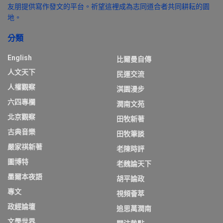
友朋提供寫作發文的平台。祈望這裡成為志同道合者共同耕耘的園
地。
分類
English
比爾曼自傳
人文天下
民運交流
人權觀察
淇園漫步
六四專欄
潤南文苑
北京觀察
田牧新著
古典音樂
田牧筆談
嚴家祺新著
老陳時評
圖博特
老魏論天下
墨爾本夜語
胡平論政
專文
視頻薈萃
政經論壇
追思萬潤南
文學世界