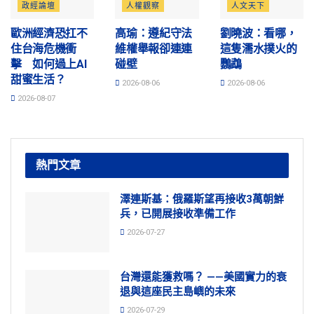
政經論壇
人權觀察
人文天下
歐洲經濟恐扛不
高瑜：遵紀守法
劉曉波：看哪，
住台海危機衝
維權舉報卻連連
這隻濡水撲火的
擊 如何過上AI
碰壁
鸚鵡
甜蜜生活？
2026-08-06
2026-08-06
2026-08-07
熱門文章
澤連斯基：俄羅斯望再接收3萬朝鮮
兵，已開展接收準備工作
2026-07-27
台灣還能獲救嗎？ ——美國實力的衰
退與這座民主島嶼的未來
2026-07-29