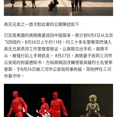
高氏兄弟之一首次對此案的公開陳述如下 :
已定居美國的高兟携妻孩回中国探亲，原计划9月3日从北京
飞回纽约。8月26日上午约11时，约三十多名警察突然涌入
高氏兄弟燕郊工作室搜查取证，让高兟交出手机。高兟不
从，被强行扣上手铐抓走。 8月27日，高兟妻子收到三河市
公安局的拘留通知书，方知高兟因涉嫌侵害英雄烈士名誉荣
誉罪，于8月26日被三河市公安局刑事拘留，现拘押在三河
市看守所。