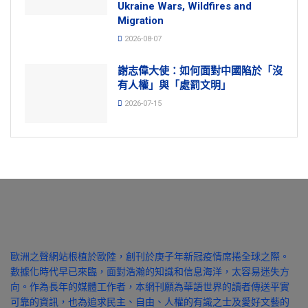
Ukraine Wars, Wildfires and
Migration
2026-08-07
謝志偉大使：如何面對中國陷於「沒
有人權」與「處罰文明」
2026-07-15
歐洲之聲網站根植於歐陸，創刊於庚子年新冠疫情席捲全球之際。
數據化時代早已來臨，面對浩瀚的知識和信息海洋，太容易迷失方
向。作為長年的媒體工作者，本網刊願為華語世界的讀者傳送平實
可靠的資訊，也為追求民主、自由、人權的有識之士及愛好文藝的