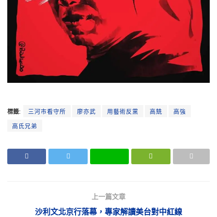
標籤:
三河市看守所
廖亦武
用藝術反黨
高兟
高強
高氏兄弟
上一篇文章
沙利文北京行落幕，專家解讀美台對中紅線