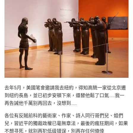
去年5月，美國笔會邀請我去紐約，得知高兟一家從北京遷
到纽约長島，並已初步安頓下來，還替他鬆了口氣……我一
再告誡他千萬别再回去，沒想到……
各位有反賊前科的藝術家、作家、詩人同行哥們兒、姐們
兒，習近平的獨裁政權已毫無章法，最後的瘋狂期间，如果
不想寻死，就别再犯低级错误，別再存任何僥倖