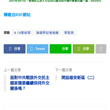
2021年4月1日，香港民主派人士在西九龍法院大樓外集會抗議。圖：Reuters
轉載自RSF網站
標籤:
8.18集結案
無國界記者組織
黎智英
分享
Tweet
分享
分享
上一篇文章
下一篇文章
面對中共戰狼外交民主
閑話雄安新區（二）
國家還要繼續保持外交
關係嗎？