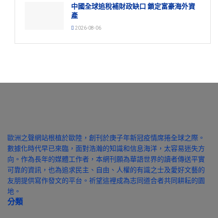
中國全球追稅補財政缺口 鎖定富豪海外資
產
2026-08-06
歐洲之聲網站根植於歐陸，創刊於庚子年新冠疫情席捲全球之際。
數據化時代早已來臨，面對浩瀚的知識和信息海洋，太容易迷失方
向。作為長年的媒體工作者，本網刊願為華語世界的讀者傳送平實
可靠的資訊，也為追求民主、自由、人權的有識之士及愛好文藝的
友朋提供寫作發文的平台。祈望這裡成為志同道合者共同耕耘的園
地。
分類