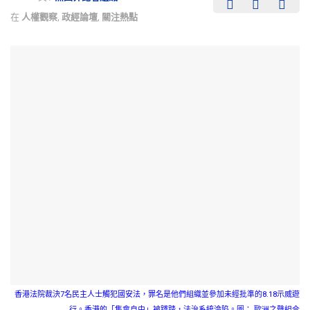
在
人權觀察
,
政經論壇
,
關注熱點
香港法院裁決7名民主人士觸犯國安法，罪名是他們組織並參加未經批準的8.18示威遊
行。香港的「集會自由」被踐踏，法治系統淪陷。圖： 歐洲之聲組合