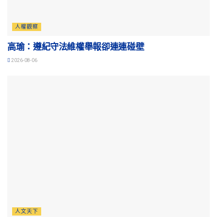
人權觀察
高瑜：遵紀守法維權舉報卻連連碰壁
2026-08-06
人文天下