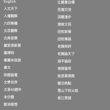
English
比爾曼自傳
人文天下
民運交流
人權觀察
淇園漫步
六四專欄
潤南文苑
北京觀察
田牧新著
古典音樂
田牧筆談
嚴家祺新著
老陳時評
圖博特
老魏論天下
墨爾本夜語
胡平論政
專文
視頻薈萃
政經論壇
追思萬潤南
文學世界
關注熱點
文革60週年
雪山下的火焰
未分類
香江寄語
歐洲風情