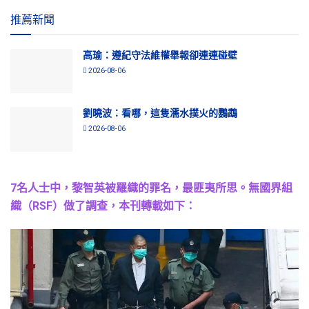
推薦新聞
高瑜：遵紀守法維權舉報卻連連碰壁
2026-08-06
劉曉波：看哪，這隻濡水撲火的鸚鵡
2026-08-06
7名人士中，黎智英被羅織的罪名，最匪夷所思。無國界組
織（RSF）做了調查，本刊轉載如下：