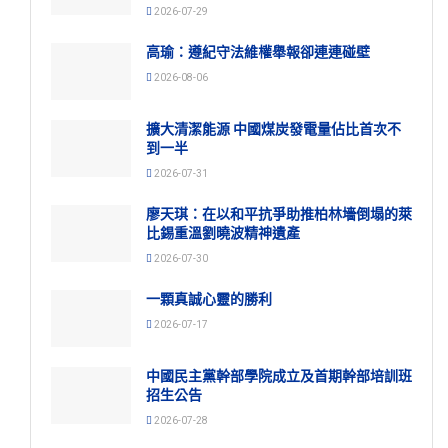
2026-07-29
高瑜：遵紀守法維權舉報卻連連碰壁
2026-08-06
擴大清潔能源 中國煤炭發電量佔比首次不
到一半
2026-07-31
廖天琪：在以和平抗爭助推柏林墻倒塌的萊
比錫重溫劉曉波精神遺產
2026-07-30
一顆真誠心靈的勝利
2026-07-17
中國民主黨幹部學院成立及首期幹部培訓班
招生公告
2026-07-28