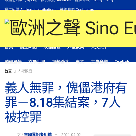
歐洲之聲發刊詞 Eng
關於我們 About us
隱私條款 Privacy Policy
提供新聞 Authors contributions
連絡我們 Contact us
首頁
關注熱點
政經論壇
人權觀察
人文天下
歐洲風情
文學世界
視頻薈萃
專文
古典音樂
English
首頁
人權觀察
義人無罪，傀儡港府有
罪－8.18集結案，7人
被控罪
文 /
無國界記者組織
2021-04-02