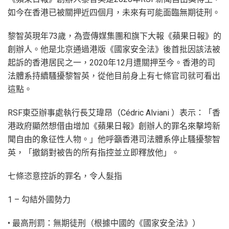
如今在香港已被關押近四個月，未來有可能面臨無期徒刑。
黎智英現年73歲，為壹傳媒集團和旗下大報《蘋果日報》的
創辦人。他是北京通過港版《國家安全法》後首批因該法被
起訴的香港居民之一，2020年12月遭關押至今。香港的司
法體系持續騷擾黎智英，從他目前身上有七條官司就可看出
這點。
RSF東亞辦事處執行長艾瑋昂（Cédric Alviani ）表示：「香
港政府顯然想借由增加《蘋果日報》創辦人的罪名來擊垮新
聞自由的象征性人物。」他呼籲香港司法體系停止騷擾黎智
英，「撤銷對被告的所有指控並立即釋放他」。
七條恣意控訴的罪名，令人髮指
1 – 勾結外國勢力
• 最高刑罰：無期徒刑（根據中國的《國家安全法》）