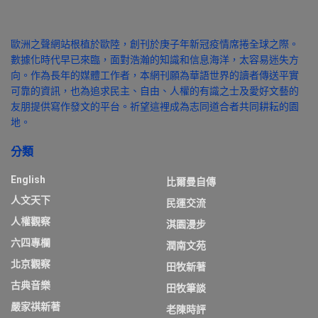
歐洲之聲網站根植於歐陸，創刊於庚子年新冠疫情席捲全球之際。
數據化時代早已來臨，面對浩瀚的知識和信息海洋，太容易迷失方
向。作為長年的媒體工作者，本網刊願為華語世界的讀者傳送平實
可靠的資訊，也為追求民主、自由、人權的有識之士及愛好文藝的
友朋提供寫作發文的平台。祈望這裡成為志同道合者共同耕耘的園
地。
分類
English
比爾曼自傳
人文天下
民運交流
人權觀察
淇園漫步
六四專欄
潤南文苑
北京觀察
田牧新著
古典音樂
田牧筆談
嚴家祺新著
老陳時評