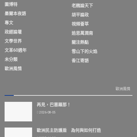
圖博特
老魏論天下
墨爾本夜語
胡平論政
專文
視頻薈萃
政經論壇
追思萬潤南
文學世界
關注熱點
文革60週年
雪山下的火焰
未分類
香江寄語
歐洲風情
歐洲風情
再見，巴塞羅那！
2026-08-05
歐洲民主防護盾 為何與如何打造