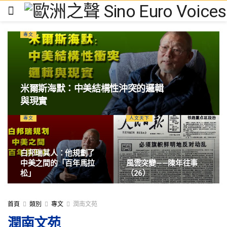
專文
米爾斯海默：中美結構性沖突的邏輯
與現實
專文
人文天下
白邦瑞其人：他規劃了
中美之間的「百年馬拉
風雲突變——陳年往事
松」
（26）
首頁
類別
專文
潤南文苑
潤南文苑