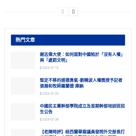
熱門文章
謝志偉大使：如何面對中國陷於「沒有人權」
與「處罰文明」
2026-07-15
堅定不移的道德勇氣-劉曉波人權獎授予記者
張展和牧師羅蘭德·庫納
2026-07-29
中國民主黨幹部學院成立及首期幹部培訓班招
生公告
2026-07-28
【老陳時評】紐西蘭華裔議員發問外交部長打