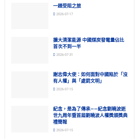
一趟受阻之旅
2026-07-17
擴大清潔能源 中國煤炭發電量佔比
首次不到一半
2026-07-31
謝志偉大使：如何面對中國陷於「沒
有人權」與「處罰文明」
2026-07-15
紀念，是為了傳承——紀念劉曉波逝
世九周年暨首屆劉曉波人權獎頒獎典
禮簡報
2026-07-15