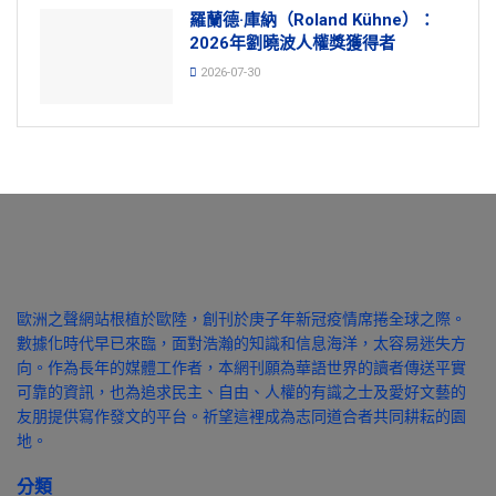
羅蘭德·庫納（Roland Kühne）：
2026年劉曉波人權獎獲得者
2026-07-30
歐洲之聲網站根植於歐陸，創刊於庚子年新冠疫情席捲全球之際。
數據化時代早已來臨，面對浩瀚的知識和信息海洋，太容易迷失方
向。作為長年的媒體工作者，本網刊願為華語世界的讀者傳送平實
可靠的資訊，也為追求民主、自由、人權的有識之士及愛好文藝的
友朋提供寫作發文的平台。祈望這裡成為志同道合者共同耕耘的園
地。
分類