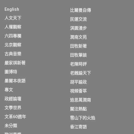
English
比爾曼自傳
人文天下
民運交流
人權觀察
淇園漫步
六四專欄
潤南文苑
北京觀察
田牧新著
古典音樂
田牧筆談
嚴家祺新著
老陳時評
圖博特
老魏論天下
墨爾本夜語
胡平論政
專文
視頻薈萃
政經論壇
追思萬潤南
文學世界
關注熱點
文革60週年
雪山下的火焰
未分類
香江寄語