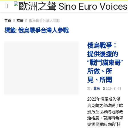
首頁
標籤
俄烏戰爭台灣人參戰
標籤:
俄烏戰爭台灣人參戰
俄烏戰爭：
提供後援的
“戰鬥貓東哥”
所做、所
見、所聞
文 /
艾米
2024-11-13
2022年俄羅斯入侵
烏克蘭之舉改變了歐
洲乃至世界的地緣政
治格局，莫斯科希望
幾個星期結束的“特