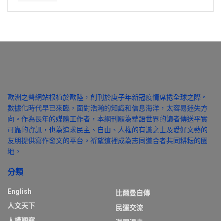
歐洲之聲網站根植於歐陸，創刊於庚子年新冠疫情席捲全球之際。
數據化時代早已來臨，面對浩瀚的知識和信息海洋，太容易迷失方
向。作為長年的媒體工作者，本網刊願為華語世界的讀者傳送平實
可靠的資訊，也為追求民主、自由、人權的有識之士及愛好文藝的
友朋提供寫作發文的平台。祈望這裡成為志同道合者共同耕耘的園
地。
分類
English
比爾曼自傳
人文天下
民運交流
人權觀察