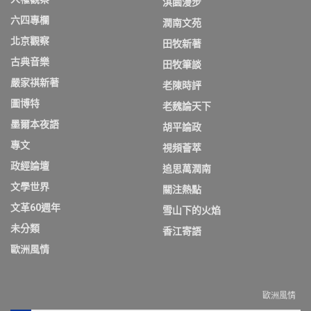
淇園漫步
六四專欄
潤南文苑
北京觀察
田牧新著
古典音樂
田牧筆談
嚴家祺新著
老陳時評
圖博特
老魏論天下
墨爾本夜語
胡平論政
專文
視頻薈萃
政經論壇
追思萬潤南
文學世界
關注熱點
文革60週年
雪山下的火焰
未分類
香江寄語
歐洲風情
歐洲風情