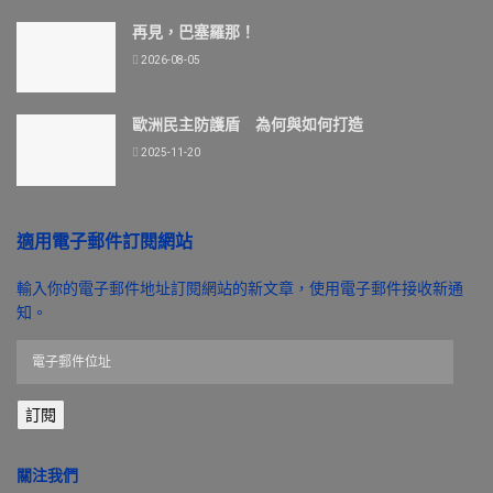
再見，巴塞羅那！
2026-08-05
歐洲民主防護盾 為何與如何打造
2025-11-20
適用電子郵件訂閱網站
輸入你的電子郵件地址訂閱網站的新文章，使用電子郵件接收新通
知。
電
子
郵
訂閱
件
位
址
關注我們