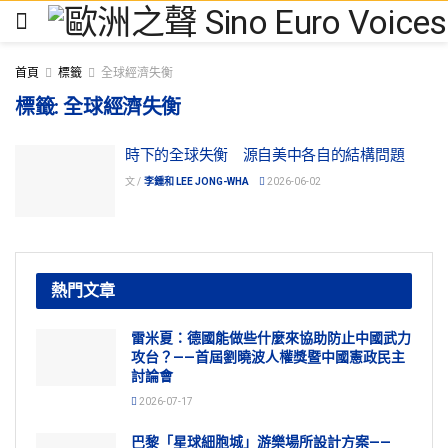
首頁
標籤
全球經濟失衡
標籤:
全球經濟失衡
時下的全球失衡 源自美中各自的結構問題
文 /
李鍾和 LEE JONG-WHA
2026-06-02
熱門文章
雷米夏：德國能做些什麼來協助防止中國武力
攻台？——首屆劉曉波人權獎暨中國憲政民主
討論會
2026-07-17
巴黎「星球細胞城」游樂場所設計方案——