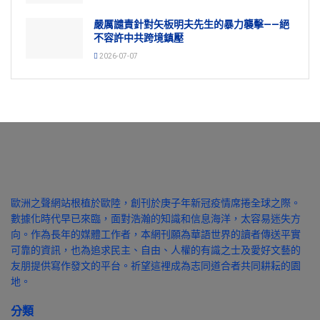
嚴厲譴責針對矢板明夫先生的暴力襲擊——絕
不容許中共跨境鎮壓
2026-07-07
歐洲之聲網站根植於歐陸，創刊於庚子年新冠疫情席捲全球之際。
數據化時代早已來臨，面對浩瀚的知識和信息海洋，太容易迷失方
向。作為長年的媒體工作者，本網刊願為華語世界的讀者傳送平實
可靠的資訊，也為追求民主、自由、人權的有識之士及愛好文藝的
友朋提供寫作發文的平台。祈望這裡成為志同道合者共同耕耘的園
地。
分類