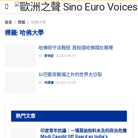
首頁
標籤
哈佛大學
標籤:
哈佛大學
哈佛保守派教授: 我知道哈佛錯在哪裡
文 /
新世紀
2026-04-21
以巴衝突戰場之外的世界大分裂
文 /
何清漣
2023-10-20
熱門文章
印度青年抗議：一場莫迪始料未及的政治危機
Modi Caught Off Guard as India’s