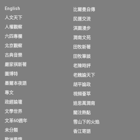
English
比爾曼自傳
人文天下
民運交流
人權觀察
淇園漫步
六四專欄
潤南文苑
北京觀察
田牧新著
古典音樂
田牧筆談
嚴家祺新著
老陳時評
圖博特
老魏論天下
墨爾本夜語
胡平論政
專文
視頻薈萃
政經論壇
追思萬潤南
文學世界
關注熱點
文革60週年
雪山下的火焰
未分類
香江寄語
歐洲風情