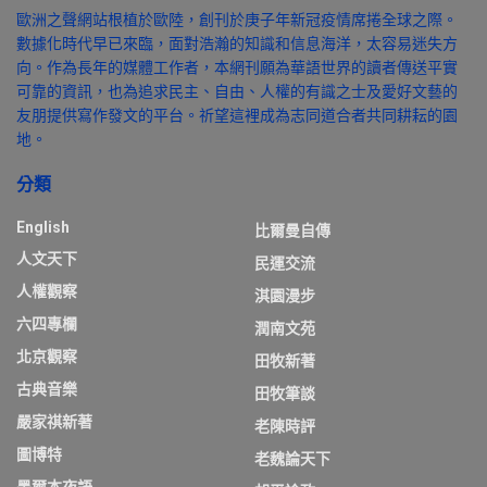
歐洲之聲網站根植於歐陸，創刊於庚子年新冠疫情席捲全球之際。
數據化時代早已來臨，面對浩瀚的知識和信息海洋，太容易迷失方
向。作為長年的媒體工作者，本網刊願為華語世界的讀者傳送平實
可靠的資訊，也為追求民主、自由、人權的有識之士及愛好文藝的
友朋提供寫作發文的平台。祈望這裡成為志同道合者共同耕耘的園
地。
分類
English
比爾曼自傳
人文天下
民運交流
人權觀察
淇園漫步
六四專欄
潤南文苑
北京觀察
田牧新著
古典音樂
田牧筆談
嚴家祺新著
老陳時評
圖博特
老魏論天下
墨爾本夜語