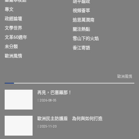
胡平論政
專文
視頻薈萃
政經論壇
追思萬潤南
文學世界
關注熱點
文革60週年
雪山下的火焰
未分類
香江寄語
歐洲風情
歐洲風情
再見，巴塞羅那！
2026-08-05
歐洲民主防護盾 為何與如何打造
2025-11-20