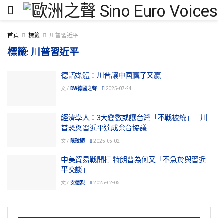
首頁
標籤
川普習近平
標籤:
川普習近平
德語媒體：川普讓中國贏了又贏
文 /
DW德國之聲
2025-07-24
經濟學人：3大變數或讓台灣「不戰被統」 川
普恐與習近平達成棄台協議
文 /
陳玟穎
2025-05-02
中美貿易戰開打 特朗普為何又「不急於與習近
平交談」
文 /
安德烈
2025-02-05