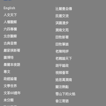
English
比爾曼自傳
人文天下
民運交流
人權觀察
淇園漫步
六四專欄
潤南文苑
北京觀察
田牧新著
古典音樂
田牧筆談
嚴家祺新著
老陳時評
圖博特
老魏論天下
墨爾本夜語
胡平論政
專文
視頻薈萃
政經論壇
追思萬潤南
文學世界
關注熱點
文革60週年
雪山下的火焰
未分類
香江寄語