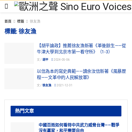
首頁
標籤
徐友漁
標籤:
徐友漁
【胡平論政】推薦徐友漁新著《革後餘生——從
牛津大學到北京市第一看守所》（1-3）
文 /
胡平
2024-05-06
以信為本的寫史典範——讀余汝信新著《風暴歷
程——文革中的人民解放軍》
文 /
徐友漁
2021-12-31
熱門文章
中國百姓如何看待中共武力威脅台灣——戰爭
沒有贏家，和平需要自由