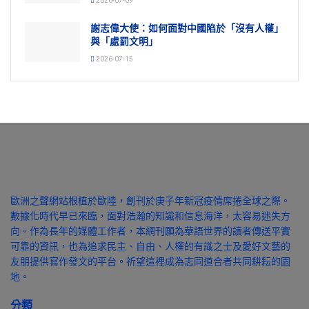
2026-07-09
謝志偉大使：如何面對中國陷於「沒有人權」
與「處罰文明」
2026-07-15
歐洲之聲網站根植於歐陸，創刊於庚子年新冠疫情席捲全球之際。
數據化時代早已來臨，面對浩瀚的知識和信息海洋，太容易迷失方
向。作為長年的媒體工作者，本網刊願為華語世界的讀者傳送平實
可靠的資訊，也為追求民主、自由、人權的有識之士及愛好文藝的
友朋提供寫作發文的平台。祈望這裡成為志同道合者共同耕耘的園
地。
分類