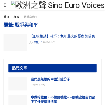
首頁
標籤
戰爭與和平
標籤:
戰爭與和平
【田牧筆談】戰爭：兔年最大的憂慮與隱患
文 /
田牧
2023-02-01
熱門文章
我們是無根的中國知識分子
2026-07-27
寧做哈維爾，不做昆德拉——劉曉波給我們留
下了什麼精神遺產