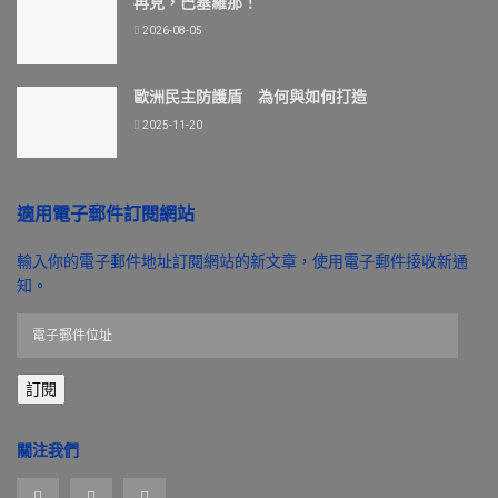
再見，巴塞羅那！
2026-08-05
歐洲民主防護盾 為何與如何打造
2025-11-20
適用電子郵件訂閱網站
輸入你的電子郵件地址訂閱網站的新文章，使用電子郵件接收新通
知。
電
子
郵
訂閱
件
位
址
關注我們