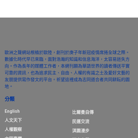
歐洲之聲網站根植於歐陸，創刊於庚子年新冠疫情席捲全球之際。
數據化時代早已來臨，面對浩瀚的知識和信息海洋，太容易迷失方
向。作為長年的媒體工作者，本網刊願為華語世界的讀者傳送平實
可靠的資訊，也為追求民主、自由、人權的有識之士及愛好文藝的
友朋提供寫作發文的平台。祈望這裡成為志同道合者共同耕耘的園
地。
分類
English
比爾曼自傳
人文天下
民運交流
人權觀察
淇園漫步