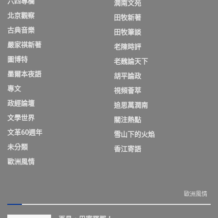
六四專欄
潤南文苑
北京觀察
田牧新著
古典音樂
田牧筆談
嚴家祺新著
老陳時評
圖博特
老魏論天下
墨爾本夜語
胡平論政
專文
視頻薈萃
政經論壇
追思萬潤南
文學世界
關注熱點
文革60週年
雪山下的火焰
未分類
香江寄語
歐洲風情
歐洲風情