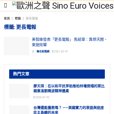
首頁
標籤
更長電報
標籤:
更長電報
美智庫發表「更長電報」 馬紹章：異想天開、
東施效顰
文 /
聯合新聞網
2021-02-19
熱門文章
廖天琪：在以和平抗爭助推柏林墻倒塌的萊比
錫重溫劉曉波精神遺產
2026-07-30
台灣還能獲救嗎？ ——美國實力的衰退與這座
民主島嶼的未來