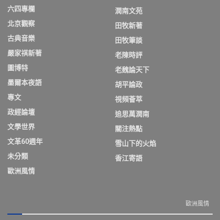
六四專欄
潤南文苑
北京觀察
田牧新著
古典音樂
田牧筆談
嚴家祺新著
老陳時評
圖博特
老魏論天下
墨爾本夜語
胡平論政
專文
視頻薈萃
政經論壇
追思萬潤南
文學世界
關注熱點
文革60週年
雪山下的火焰
未分類
香江寄語
歐洲風情
歐洲風情