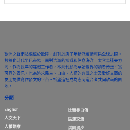
歐洲之聲網站根植於歐陸，創刊於庚子年新冠疫情席捲全球之際。
數據化時代早已來臨，面對浩瀚的知識和信息海洋，太容易迷失方
向。作為長年的媒體工作者，本網刊願為華語世界的讀者傳送平實
可靠的資訊，也為追求民主、自由、人權的有識之士及愛好文藝的
友朋提供寫作發文的平台。祈望這裡成為志同道合者共同耕耘的園
地。
分類
English
比爾曼自傳
人文天下
民運交流
人權觀察
淇園漫步