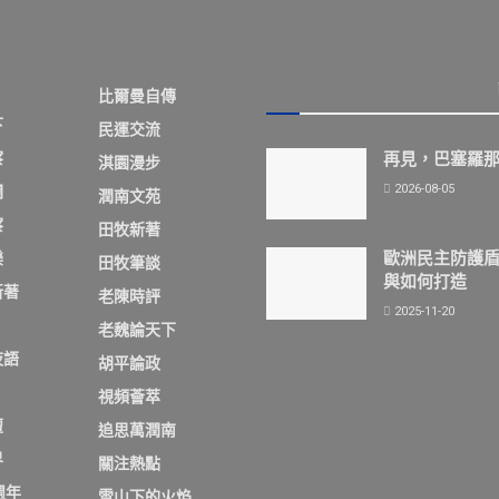
比爾曼自傳
下
民運交流
察
再見，巴塞羅
淇園漫步
2026-08-05
欄
潤南文苑
察
田牧新著
歐洲民主防護
樂
田牧筆談
與如何打造
新著
老陳時評
2025-11-20
老魏論天下
夜語
胡平論政
視頻薈萃
壇
追思萬潤南
界
關注熱點
週年
雪山下的火焰