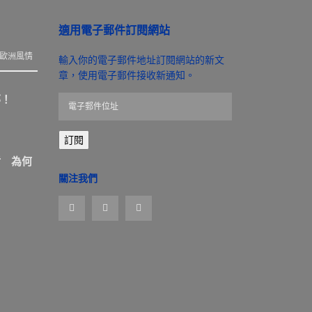
適用電子郵件訂閱網站
歐洲風情
輸入你的電子郵件地址訂閱網站的新文
章，使用電子郵件接收新通知。
那！
電
子
郵
訂閱
件
位
盾 為何
址
關注我們