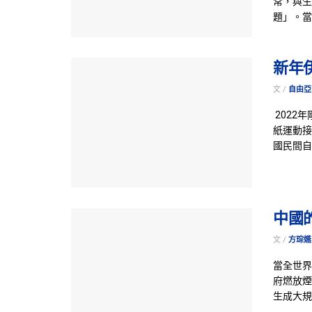
常，與生
題」。當
新年
文 /
自由亞
2022
紙運動接
國民間自
中國
文 /
方琮嬿
當全世界
府燃放煙
生成大規