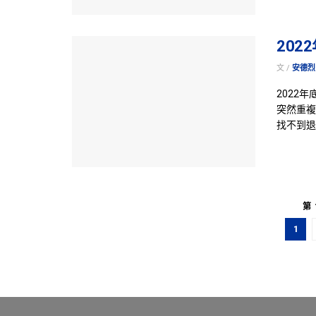
202
文 /
安德烈
2022
突然重複
找不到退燒
第 
1