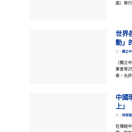
面）舉行
世界
動」
文 /
獨立中
（獨立中
筆會等2
者，允許
中國
上」
文 /
林培瑞 
在傳統中