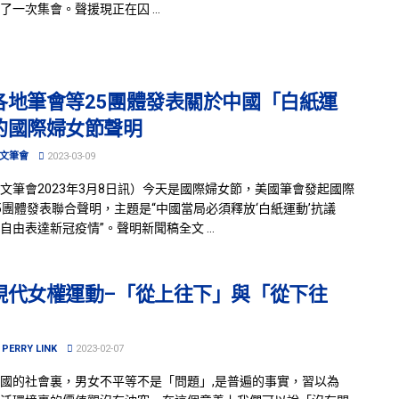
了一次集會。聲援現正在囚 ...
各地筆會等25團體發表關於中國「白紙運
的國際婦女節聲明
文筆會
2023-03-09
文筆會2023年3月8日訊）今天是國際婦女節，美國筆會發起國際
5團體發表聯合聲明，主題是“中國當局必須釋放‘白紙運動’抗議
自由表達新冠疫情”。聲明新聞稿全文 ...
現代女權運動–「從上往下」與「從下往
PERRY LINK
2023-02-07
國的社會裏，男女不平等不是「問題」,是普遍的事實，習以為