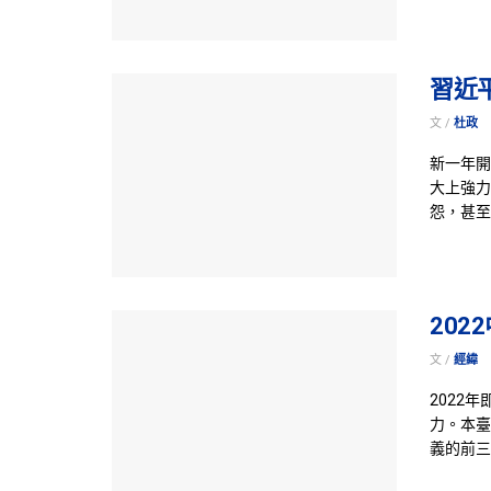
習近
文 /
杜政
新一年開
大上強力
怨，甚至
20
文 /
經緯
2022
力。本臺
義的前三