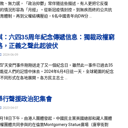
敗、無力感，「政治抑鬱」常伴隨這些描述，有人更把它反復
的情況形容為「月經」。從新冠疫情封控，到無疾而終的公共抗
育體制，再到父權結構壓迫，6名中國青年向DW分 ...
琪：六四35周年紀念傳遞信息：獨裁政權窮
路，正義之聲此起彼伏
2024-06-09
六四”天安門事件剛剛送走了又一個紀念日。雖然此一事件已過去35
能從人們的記憶中抹去。2024年6月4日這一天，全球範圍的紀念
不同形式在各地展開。各方民主志士 ...
舉行聲援政治犯集會
2023-04-07
年3月18日下午，由港人團體發起，中國民主黨英國總部和藏人團體
團體共同參與的在倫敦Montgomery Statue廣場（唐寧街對