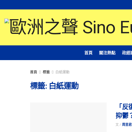
首頁
關注熱點
政經
首頁
標籤
白紙運動
標籤:
白紙運動
「反
抑鬱
文 /
周昱君