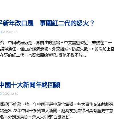
平新年改口風 事關紅二代的怒火？
2023-01-05
始，中國政局仍是世界關注的焦點。中共黨魁習近平雖然在二十
謀得連任，但由於經濟滑坡、外交拙劣、防疫失敗…，民怨加上官
在野的紅二代，也疑似開始冒犯…讓他不得不放 ...
22中國十大新聞年終回顧
2022-12-30
年即將落下帷幕，這一年中國平靜中蘊含震盪，各大事件充滿戲劇張
精選2022年中國十多則重大新聞，經網友投票得出具有歷史性意
名，分別是烏魯木齊大火引發“白紙運動 ...