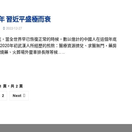
2年 習近平盛極而衰
2022-12-27
年底，當全世界早已恢復正常的時候，數以億計的中國人在這個年底
2020年初武漢人所經歷的煎熬：醫療資源擠兌、求醫無門，藥房
藥、火葬場外靈車排長隊等候.... ...
1 頁，共 2 頁
2
Next