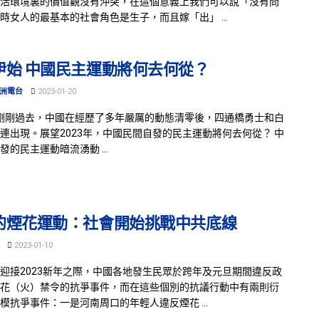
活環境裏的價值觀沒有沖突，在這個意義上我們可以說「沒有問
時女人的最基本的社會角色是生子，而且嫁「出」 ...
伊始 中國民主運動將何去何從？
洲電台
2023-01-20
年剛剛過去，中國在經歷了多年嚴厲的動態清零後，四通橋勇士和白
連出現。展望2023年，中國民間自發的民主運動將何去何從？ 中
發的民主運動暗流湧動 ...
的煙花運動：社會開始挑戰中共底線
2023-01-10
迎接2023新年之際，中國各地發生民眾於跨年及元旦期間違反政
花（火）禁令的抗爭事件，而在這些個別的抗議行動中有兩則衍
模抗爭事件：一是河南周口的年輕人違反煙花 ...