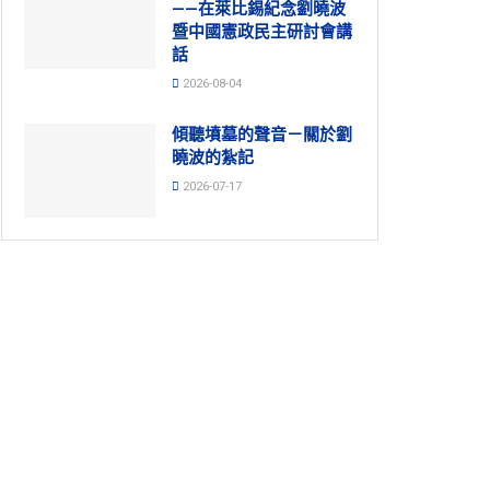
——在萊比錫紀念劉曉波
暨中國憲政民主研討會講
話
2026-08-04
傾聽墳墓的聲音－關於劉
曉波的紮記
2026-07-17