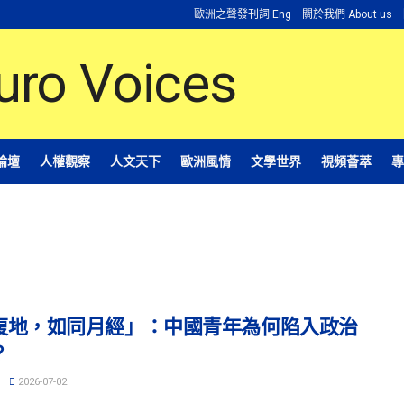
歐洲之聲發刊詞 Eng
關於我們 About us
論壇
人權觀察
人文天下
歐洲風情
文學世界
視頻薈萃
專
復地，如同月經」：中國青年為何陷入政治
？
2026-07-02