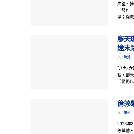
失望、挫
「發作」
爭；從教
廖天
途末
文 /
流芳
“八九-
載，卻未
活動仍以
倫敦
文 /
諶彬
2023
等其他人權