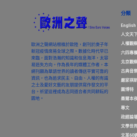
分類
English
人文天
人權觀
歐洲之聲網站根植於歐陸，創刊於庚子年
新冠疫情席捲全球之際。數據化時代早已
六四專
來臨，面對浩瀚的知識和信息海洋，太容
北京觀
易迷失方向。作為長年的媒體工作者，本
古典音
網刊願為華語世界的讀者傳送平實可靠的
資訊，也為追求民主、自由、人權的有識
嚴家祺
之士及愛好文藝的友朋提供寫作發文的平
圖博特
台。祈望這裡成為志同道合者共同耕耘的
園地。
墨爾本
專文
政經論
文學世
文革60