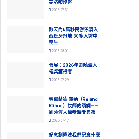
念活動掠影
2026-07-31
數天內6萬移民游泳湧入
西班牙飛地 30多人途中
喪生
2026-08-01
張展：2026年劉曉波人
權獎獲得者
2026-07-29
致羅蘭德·庫納（Roland
Kühne）牧師的頌詞——
劉曉波人權獎頒獎典禮
2026-07-17
紀念劉曉波我們紀念什麽