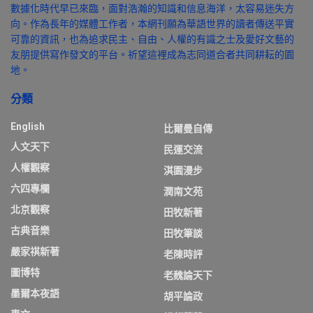
數據化時代早已來臨，面對浩瀚的知識和信息海洋，太容易迷失方
向。作為長年的媒體工作者，本網刊願為華語世界的讀者傳送平實
可靠的資訊，也為追求民主、自由、人權的有識之士及愛好文藝的
友朋提供寫作發文的平台。祈望這裡成為志同道合者共同耕耘的園
地。
分類
English
比爾曼自傳
人文天下
民運交流
人權觀察
淇園漫步
六四專欄
潤南文苑
北京觀察
田牧新著
古典音樂
田牧筆談
嚴家祺新著
老陳時評
圖博特
老魏論天下
墨爾本夜語
胡平論政