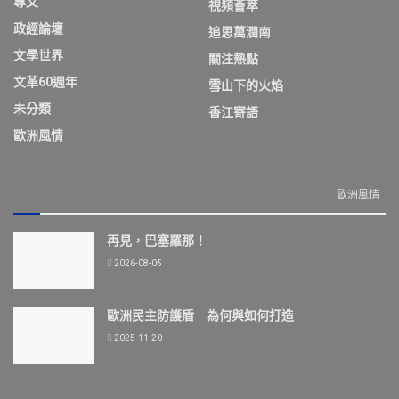
專文
視頻薈萃
政經論壇
追思萬潤南
文學世界
關注熱點
文革60週年
雪山下的火焰
未分類
香江寄語
歐洲風情
歐洲風情
再見，巴塞羅那！
2026-08-05
歐洲民主防護盾 為何與如何打造
2025-11-20