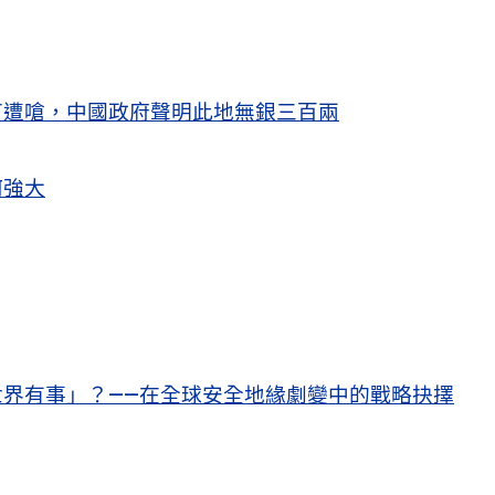
苗遭嗆，中國政府聲明此地無銀三百兩
何強大
界有事」？——在全球安全地緣劇變中的戰略抉擇