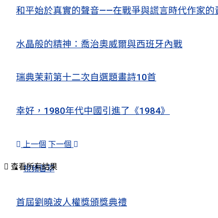
和平始於真實的聲音——在戰爭與謊言時代作家的
水晶般的精神：喬治奧威爾與西班牙內戰
瑞典茉莉第十二次自選題畫詩10首
幸好，1980年代中國引進了《1984》
上一個
下一個
查看所有結果
視頻薈萃
首屆劉曉波人權獎頒獎典禮