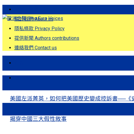
歐洲之聲發刊詞 Eng
關於我們 About us
隱私條款 Privacy Policy
提供新聞 Authors contributions
連絡我們 Contact us
首頁
關注熱點
美國左派菁英，如何把美國歷史變成控訴書──《
揭穿中國三大假性敘事