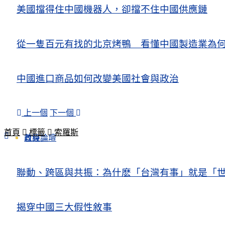
美國擋得住中國機器人，卻擋不住中國供應鏈
從一隻百元有找的北京烤鴨 看懂中國製造業為
中國進口商品如何改變美國社會與政治
上一個
下一個
首頁
標籤
索羅斯
政經論壇
首頁
聯動、跨區與共振：為什麽「台灣有事」就是「世
揭穿中國三大假性敘事