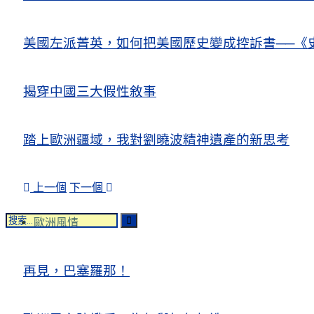
美國左派菁英，如何把美國歷史變成控訴書──《
揭穿中國三大假性敘事
踏上歐洲疆域，我對劉曉波精神遺產的新思考
上一個
下一個
歐洲風情
再見，巴塞羅那！