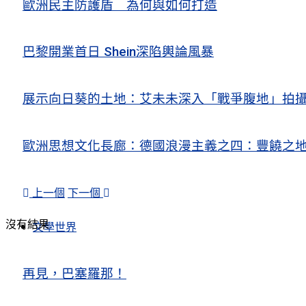
歐洲民主防護盾 為何與如何打造
巴黎開業首日 Shein深陷輿論風暴
展示向日葵的土地：艾未未深入「戰爭腹地」拍
歐洲思想文化長廊：德國浪漫主義之四：豐饒之地
上一個
下一個
沒有結果
文學世界
再見，巴塞羅那！