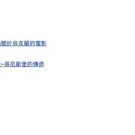
攝關於烏克蘭的電影
–哥尼斯堡的傳奇