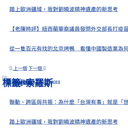
踏上歐洲疆域，我對劉曉波精神遺產的新思考
【老陳時評】紐西蘭華裔議員發問外交部長打疫
從一隻百元有找的北京烤鴨 看懂中國製造業為
上一個
下一個
標籤:
索羅斯
人權觀察
關注熱點
聯動、跨區與共振：為什麽「台灣有事」就是「世
踏上歐洲疆域，我對劉曉波精神遺產的新思考