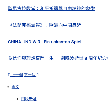
聖尼古拉教堂：和平祈禱與自由精神的象徵
《法蘭克福彙報》：歐洲向中國靠近
CHINA UND WIR · Ein riskantes Spiel
為信仰與理想奮鬥一生——劉曉波逝世 8 周年紀念
上一個
下一個
專文
田牧新著