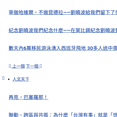
寧做哈維爾，不做昆德拉——劉曉波給我們留下了
紀念劉曉波我們紀念什麽——在萊比錫紀念劉曉波
數天內6萬移民游泳湧入西班牙飛地 30多人途中
上一個
下一個
人文天下
再見，巴塞羅那！
聯動、跨區與共振：為什麽「台灣有事」就是「世