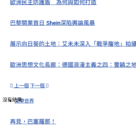
歐洲民主防護盾 為何與如何打造
巴黎開業首日 Shein深陷輿論風暴
展示向日葵的土地：艾未未深入「戰爭腹地」拍
歐洲思想文化長廊：德國浪漫主義之四：豐饒之地
上一個
下一個
沒有結果
文學世界
再見，巴塞羅那！