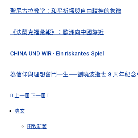
聖尼古拉教堂：和平祈禱與自由精神的象徵
《法蘭克福彙報》：歐洲向中國靠近
CHINA UND WIR · Ein riskantes Spiel
為信仰與理想奮鬥一生——劉曉波逝世 8 周年紀念
上一個
下一個
專文
田牧新著