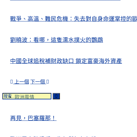
戰爭、高溫、難民危機：失去對自身命運掌控的歐洲Europe’s Control
劉曉波：看哪，這隻濡水撲火的鸚鵡
中國全球追稅補財政缺口 鎖定富豪海外資產
上一個
下一個
歐洲風情
再見，巴塞羅那！