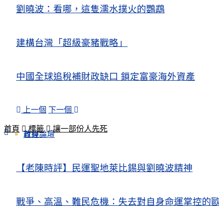
劉曉波：看哪，這隻濡水撲火的鸚鵡
建構台灣「超級豪豬戰略」
中國全球追稅補財政缺口 鎖定富豪海外資產
上一個
下一個
首頁
標籤
讓一部份人先死
政經論壇
首頁
【老陳時評】民運聖地萊比錫與劉曉波精神
戰爭、高溫、難民危機：失去對自身命運掌控的歐洲Europe’s Control