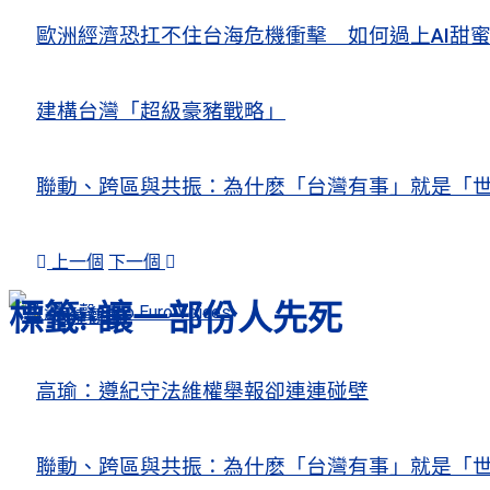
歐洲經濟恐扛不住台海危機衝擊 如何過上AI
建構台灣「超級豪豬戰略」
聯動、跨區與共振：為什麽「台灣有事」就是「世
上一個
下一個
標籤:
讓一部份人先死
人權觀察
關注熱點
高瑜：遵紀守法維權舉報卻連連碰壁
聯動、跨區與共振：為什麽「台灣有事」就是「世