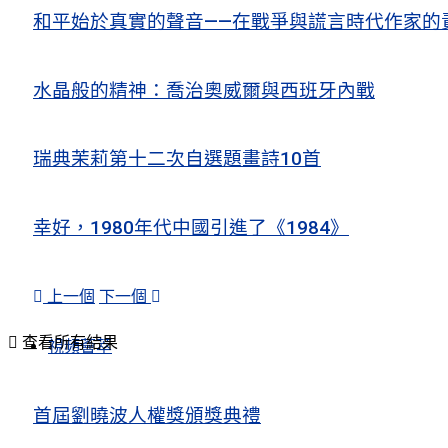
和平始於真實的聲音——在戰爭與謊言時代作家的
水晶般的精神：喬治奧威爾與西班牙內戰
瑞典茉莉第十二次自選題畫詩10首
幸好，1980年代中國引進了《1984》
上一個
下一個
查看所有結果
視頻薈萃
首屆劉曉波人權獎頒獎典禮