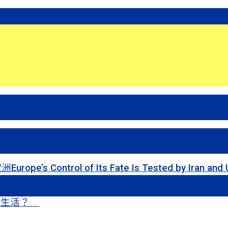
 of Its Fate Is Tested by Iran and Ukraine
甜蜜生活？