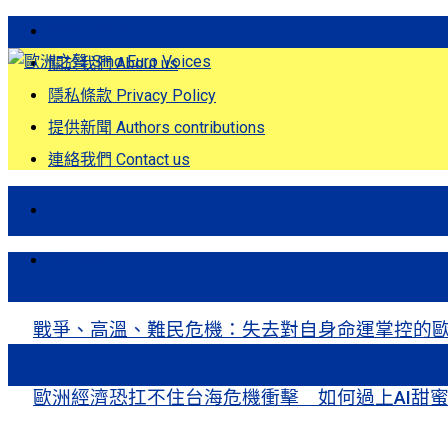
歐洲之聲發刊詞 Eng
關於我們 About us
隱私條款 Privacy Policy
提供新聞 Authors contributions
連絡我們 Contact us
首頁
關注熱點
戰爭、高溫、難民危機：失去對自身命運掌控的歐洲Europe’s Control
歐洲經濟恐扛不住台海危機衝擊 如何過上AI