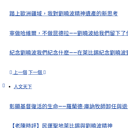
踏上歐洲疆域，我對劉曉波精神遺產的新思考
寧做哈維爾，不做昆德拉——劉曉波給我們留下了
紀念劉曉波我們紀念什麽——在萊比錫紀念劉曉波
上一個
下一個
人文天下
彰顯基督復活的生命——羅蘭德·庫訥牧師卸任與
【老陳時評】民運聖地萊比錫與劉曉波精神