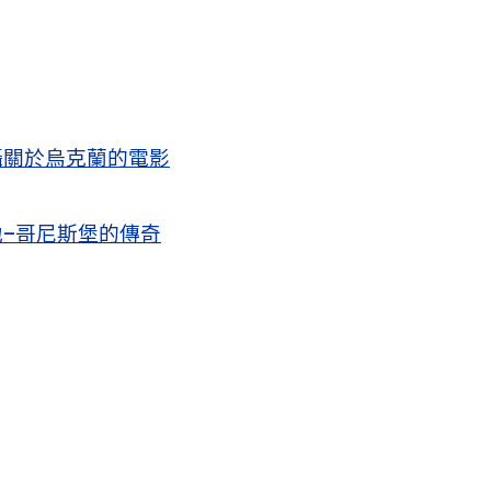
攝關於烏克蘭的電影
–哥尼斯堡的傳奇