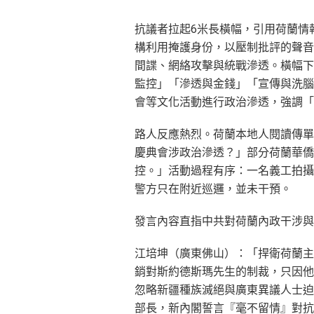
抗議者拉起6米長橫幅，引用荷蘭情報機
構利用掩護身份，以壓制批評的聲音
間諜、網絡攻擊與統戰滲透。橫幅下
監控」「滲透與金錢」「宣傳與洗腦
會等文化活動進行政治滲透，強調「
路人反應熱烈。荷蘭本地人閱讀傳單
慶典會涉政治滲透？」部分荷蘭華僑
控。」活動過程有序：一名義工拍攝
警方只在附近巡邏，並未干預。
發言內容直指中共對荷蘭內政干涉與
江培坤（廣東佛山）：「捍衛荷蘭主
銷對斯約德斯瑪先生的制裁，只因他
忽略新疆種族滅絕與廣東異議人士迫
部長，新內閣誓言『毫不留情』對抗