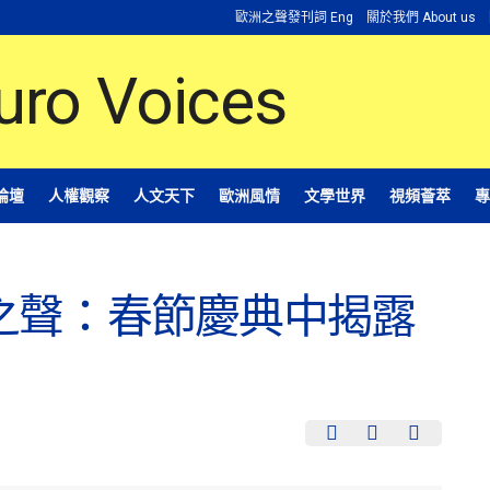
歐洲之聲發刊詞 Eng
關於我們 About us
論壇
人權觀察
人文天下
歐洲風情
文學世界
視頻薈萃
專
之聲：春節慶典中揭露