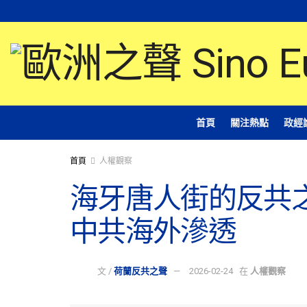
首頁
關注熱點
政經
首頁
人權觀察
海牙唐人街的反共
中共海外滲透
文 /
荷蘭反共之聲
2026-02-24
在
人權觀察