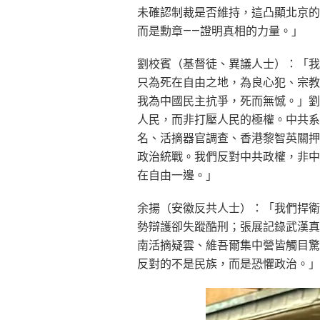
未確認制裁是否維持，這凸顯北京的
而是勳章——證明真相的力量。」
劉校賓（基督徒、異議人士）：「我
只為死在自由之地，為良心犯、宗教
我為中國民主抗爭，死而無憾。」劉
人民，而非打壓人民的極權。中共系
名、活摘器官調查、香港黎智英關押
政治統戰。我們反對中共政權，非中
在自由一邊。」
余揚（安徽反共人士）：「我們捍衛
勢辯護卻失蹤酷刑；張展記錄武漢真
南活摘疑雲、維吾爾集中營皆觸目驚
反對的不是民族，而是恐懼政治。」