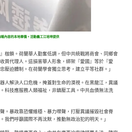
海報內容的本地華僑。活動義工江培坤提供
』枷鎖。荷蘭華人勤奮低調，但中共統戰將商會、同鄉會
收買代理人。這損害華人形象，綁架『愛國』等於『愛
忠壓迫體制。在荷蘭學會獨立思考，建立平等社群。」
器人解決人口危機，掩蓋對生命的漠視。在黑龍江，異議
。科技應服務人類福祉，非鎮壓工具。中共血債無法洗
聲。暴政靠恐懼維穩、暴力噤聲，打壓異議摧毀社會脊
。我們呼籲國際不再沈默，推動無政治犯的明天。」