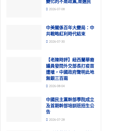
變化的不是政黨,是選民
2026-07-08
中美關係百年大變局：中
共戰略紅利時代結束
2026-07-30
【老陳時評】紐西蘭華裔
議員發問外交部長打疫苗
遭嗆，中國政府聲明此地
無銀三百兩
2026-08-04
中國民主黨幹部學院成立
及首期幹部培訓班招生公
告
2026-07-28