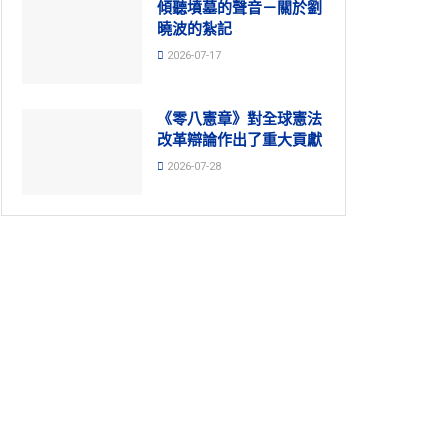
傾聽墳墓的聲音－關於劉
曉波的紮記
2026-07-17
《零八憲章》對全球憲法
改革辯論作出了重大貢獻
2026-07-28