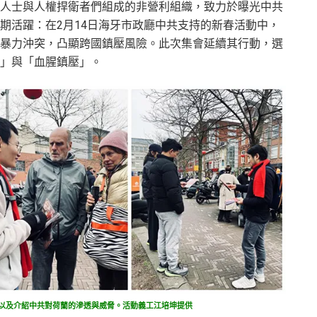
人士與人權捍衛者們組成的非營利組織，致力於曝光中共
期活躍：在2月14日海牙市政廳中共支持的新春活動中，
暴力沖突，凸顯跨國鎮壓風險。此次集會延續其行動，選
」與「血腥鎮壓」。
以及介紹中共對荷蘭的滲透與威脅。活動義工江培坤提供