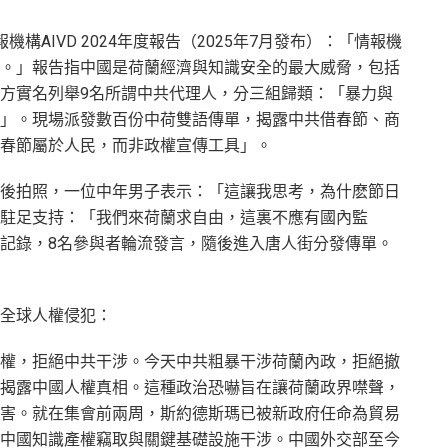
構AIVD 2024年度報告（2025年7月發布）：「情報機
。」報告指中國是荷蘭經濟與知識安全的最大威脅，包括
方實名列舉9名所謂中共代理人，分三組歸類：「暴力與
」。現場派發數百份中荷雙語傳單，揭露中共借春節、商
春節屬於人民，而非政權宣傳工具」。
後拍照，一位中年男子表示：「這讓我思考，為什麽節日
駐足支持：「我們來荷蘭求自由，這裏不應有國內監
記錄，8名參與者輪流發言，隨後進入唐人街分發傳單。
全球人權侵犯：
權，拒絕中共干涉。今天中共粗暴干涉荷蘭內政，拒絕撤
揭露中國人權真相。這種政治恐嚇旨在讓荷蘭政界噤聲，
害。就在集會前兩周，斯約德斯瑪已被新政府任命為貿易
中國知識產權竊取與關鍵基礎設施干涉。中國外交部至今