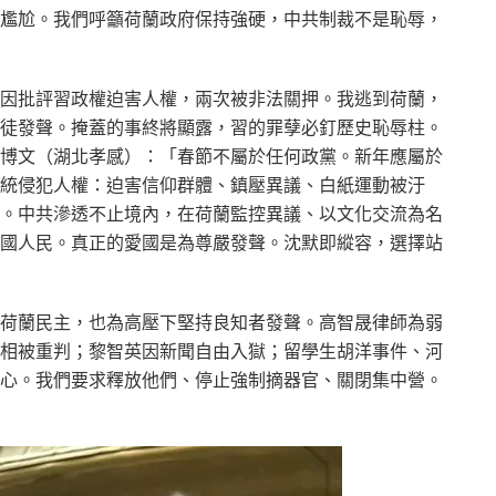
尷尬。我們呼籲荷蘭政府保持強硬，中共制裁不是恥辱，
因批評習政權迫害人權，兩次被非法關押。我逃到荷蘭，
徒發聲。掩蓋的事終將顯露，習的罪孽必釘歷史恥辱柱。
博文（湖北孝感）：「春節不屬於任何政黨。新年應屬於
統侵犯人權：迫害信仰群體、鎮壓異議、白紙運動被汙
。中共滲透不止境內，在荷蘭監控異議、以文化交流為名
國人民。真正的愛國是為尊嚴發聲。沈默即縱容，選擇站
荷蘭民主，也為高壓下堅持良知者發聲。高智晟律師為弱
相被重判；黎智英因新聞自由入獄；留學生胡洋事件、河
心。我們要求釋放他們、停止強制摘器官、關閉集中營。