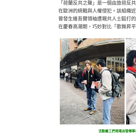
「荷蘭反共之聲」是一個由旅荷反共
在歐洲的統戰與人權侵犯。該組織近
曾發生維吾爾領袖遭親共人士毆打的
在慶春高潮期，巧妙對比「歌舞昇平
活動義工們現場派發傳單