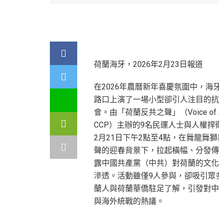
荷蘭海牙，2026年2月23日報道
在2026年農曆新年喜慶氛圍中，海
路口上演了一場小型卻引人注目的抗
會。由「荷蘭反共之聲」（Voice of An
CCP）主辦的9名民運人士與人權捍
2月21日下午2點至4點，在舞龍舞
聲的迎春背景下，拉起橫幅、分發傳
露中國共產黨（中共）對荷蘭的文化
滲透。活動雖僅9人參與，卻吸引眾
蘭人與荷蘭華僑駐足了解，引發對中
與海外統戰的熱議。