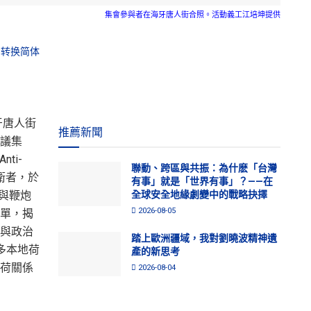
集會參與者在海牙唐人街合照。活動義工江培坤提供
转换简体
牙唐人街
推薦新聞
議集
ti-
聯動、跨區與共振：為什麽「台灣
衛者，於
有事」就是「世界有事」？——在
獅與鞭炮
全球安全地緣劇變中的戰略抉擇
2026-08-05
單，揭
與政治
踏上歐洲疆域，我對劉曉波精神遺
多本地荷
產的新思考
荷關係
2026-08-04