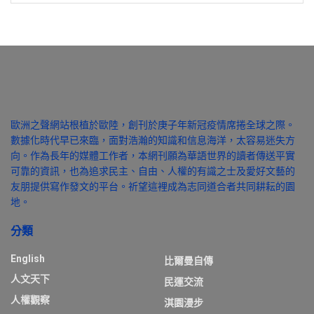
歐洲之聲網站根植於歐陸，創刊於庚子年新冠疫情席捲全球之際。
數據化時代早已來臨，面對浩瀚的知識和信息海洋，太容易迷失方
向。作為長年的媒體工作者，本網刊願為華語世界的讀者傳送平實
可靠的資訊，也為追求民主、自由、人權的有識之士及愛好文藝的
友朋提供寫作發文的平台。祈望這裡成為志同道合者共同耕耘的園
地。
分類
English
比爾曼自傳
人文天下
民運交流
人權觀察
淇園漫步