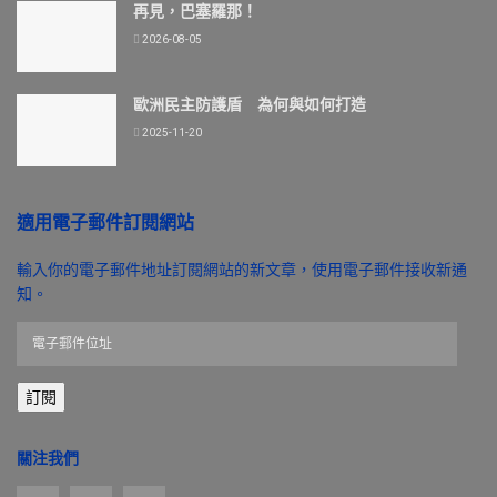
再見，巴塞羅那！
2026-08-05
歐洲民主防護盾 為何與如何打造
2025-11-20
適用電子郵件訂閱網站
輸入你的電子郵件地址訂閱網站的新文章，使用電子郵件接收新通
知。
電
子
郵
訂閱
件
位
址
關注我們