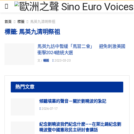
首頁
標籤
馬英九清明祭祖
標籤:
馬英九清明祭祖
馬英九訪中暫緩「馬習二會」 避免刺激美國
衝擊2024總統大選
文 /
楊毅
2023-03-20
熱門文章
傾聽墳墓的聲音－關於劉曉波的紮記
2026-07-17
紀念劉曉波我們紀念什麽——在萊比錫紀念劉
曉波暨中國憲政民主研討會講話