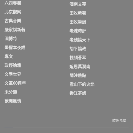
六四專欄
潤南文苑
北京觀察
田牧新著
古典音樂
田牧筆談
嚴家祺新著
老陳時評
圖博特
老魏論天下
墨爾本夜語
胡平論政
專文
視頻薈萃
政經論壇
追思萬潤南
文學世界
關注熱點
文革60週年
雪山下的火焰
未分類
香江寄語
歐洲風情
歐洲風情