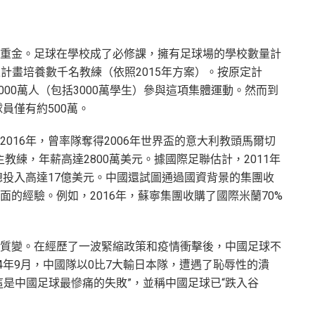
重金。足球在學校成了必修課，擁有足球場的學校數量計
，並計畫培養數千名教練（依照2015年方案）。按原定計
000萬人（包括3000萬學生）參與這項集體運動。然而到
員僅有約500萬。
016年，曾率隊奪得2006年世界盃的意大利教頭馬爾切
出任男足主教練，年薪高達2800萬美元。據國際足聯估計，2011年
總投入高達17億美元。中國還試圖通過國資背景的集團收
的經驗。例如，2016年，蘇寧集團收購了國際米蘭70%
質變。在經歷了一波緊縮政策和疫情衝擊後，中國足球不
4年9月，中國隊以0比7大輸日本隊，遭遇了恥辱性的潰
這是中國足球最慘痛的失敗”，並稱中國足球已“跌入谷