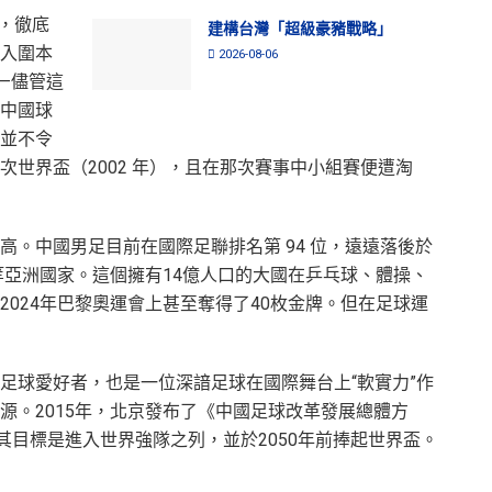
後，徹底
建構台灣「超級豪豬戰略」
入圍本
2026-08-06
—儘管這
中國球
並不令
世界盃（2002 年），且在那次賽事中小組賽便遭淘
高。中國男足目前在國際足聯排名第 94 位，遠遠落後於
等亞洲國家。這個擁有14億人口的大國在乒乓球、體操、
024年巴黎奧運會上甚至奪得了40枚金牌。但在足球運
足球愛好者，也是一位深諳足球在國際舞台上“軟實力”作
源。2015年，北京發布了《中國足球改革發展總體方
其目標是進入世界強隊之列，並於2050年前捧起世界盃。