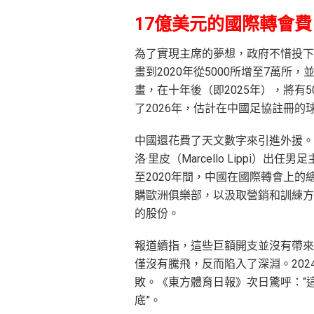
17億美元的國際轉會費
為了實現主席的夢想，政府不惜投下
畫到2020年從5000所增至7萬所
畫，在十年後（即2025年），將有5
了2026年，估計在中國足協註冊的球
中國還花費了天文數字來引進外援。2
洛·里皮（Marcello Lippi）
至2020年間，中國在國際轉會上的
購歐洲俱樂部，以汲取營銷和訓練方面
的股份。
報道續指，這些巨額開支並沒有帶來
僅沒有騰飛，反而陷入了深淵。202
敗。《東方體育日報》次日驚呼：“
底”。