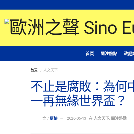
首頁
關注熱點
政經
首頁
人文天下
不止是腐敗：為何
一再無緣世界盃？
文 /
夏榕
2026-06-13
在
人文天下
,
關注熱點