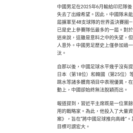
中國男足在2025年6月輸給印尼隊
失去了出線希望。因此，中國隊未能
屆擴軍至48支球隊的世界盃決賽圈—
已是史上參賽隊伍最多的一屆。對於
迷來說，這雖是意料之中的失望，但
人意外。中國男足歷史上僅參加過一次
汰。
自那以後，中國足球水平幾乎沒有提
日本（第18位）和韓國（第25位）
跳水等諸多體育項目中表現優異，在2
動上，中國卻始終無法脫穎而出。
報道提到，習近平主席既是一位業餘
用的戰略家。為此，他投入了大量資
案》，旨在“將中國足球推向高峰”。
目標可謂宏大。