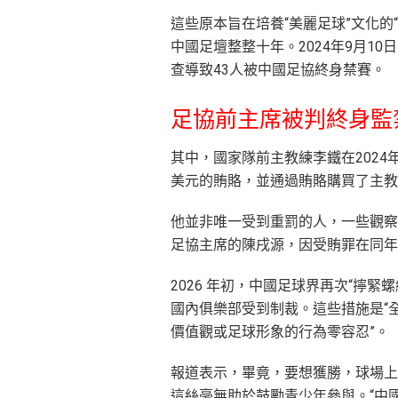
這些原本旨在培養“美麗足球”文化的
中國足壇整整十年。2024年9月1
查導致43人被中國足協終身禁賽。
足協前主席被判終身監
其中，國家隊前主教練李鐵在2024年
美元的賄賂，並通過賄賂購買了主教
他並非唯一受到重罰的人，一些觀察家
足協主席的陳戌源，因受賄罪在同年
2026 年初，中國足球界再次“擰緊
國內俱樂部受到制裁。這些措施是“
價值觀或足球形象的行為零容忍”。
報道表示，畢竟，要想獲勝，球場上
這絲毫無助於鼓勵青少年參與。“中