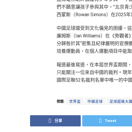
們不願意讓孩子參與其中，”北京青少年業餘俱
西蒙斯（Rowan Simons）在202
中國足球還受到文化偏見的困擾，這極
廉姆斯（Ian Williams）在《旁
分歸咎於其“密集且紀律嚴明的官僚體
培養運動員，在個人運動項目中能取
報道最後寫道，在本屆世界盃期間，
只能關注一位來自中國的裁判。現年4
國際足聯52名裁判名單中唯一的中
標籤:
世界盃
中國足球
足球超級大
分享
Tweet