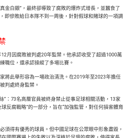
“真金白銀”，最終卻導致了腐敗的爆炸式增長，並蠶食了
0日，即慘敗給日本隊不到一周後，針對假球和賭球的一項調
禁
12月因腐敗被判處20年監禁。他承認收受了超過1000萬
練職位，還承認操縱了多場比賽。
將此舉形容為一場政治清洗。在2019年至2023年擔任
被判處終身監禁。
螺絲”：73名高層官員被終身禁止從事足球相關活動，13家
全球反腐戰略”的一部分，旨在“加強監管，對任何損害體育
必須得有優秀的球員。但中國足球在公眾眼中形象盡毀，
國在國際賽場上的失敗以及深植於足壇的腐敗，使得家長