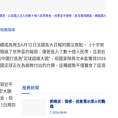
願景，以及隨之注入的數十億人民幣資金，效果並不理想，甚至事與願違。網絡圖片
转换简体
續成為周五6月12日法國各大日報的關注焦點。《十字架
錯過了世界盃的報道：儘管投入了數十億人民幣，且習近
將中國打造為“足球超級大國”，但國家隊再次未能獲得2026
國足球正在為腐敗付出的代價，這種腐敗不僅蠶食了這項
習近平
推薦新聞
宏大願
金，但
劉曉波：看哪，這隻濡水撲火的鸚
1日周四
鵡
2026-08-06