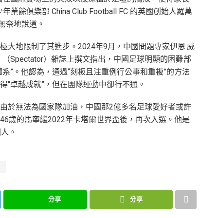
樂部 China Club Football FC 的英國創始人羅萬·
5年無奈地說道。
大地限制了其進步。2024年9月，中國問題專家伊恩·威
觀者》（Spectator）雜誌上撰文指出，中國足球明顯的困難部
系”。他認為，通過“刻板且注重例行公事和重複”的方法
得“卓越成就”，但在團隊運動中卻行不通。
由於無法為國家隊加油，中國那2億多名足球愛好者或許
6歲的馬寧繼2022年卡塔爾世界盃後，再次入選。他是
國人。
國
分享
分享