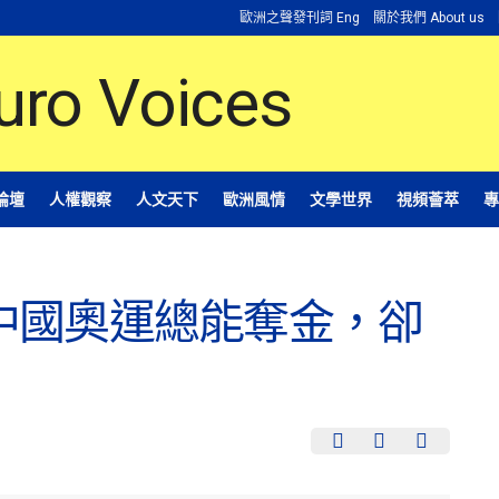
歐洲之聲發刊詞 Eng
關於我們 About us
論壇
人權觀察
人文天下
歐洲風情
文學世界
視頻薈萃
專
中國奧運總能奪金，卻