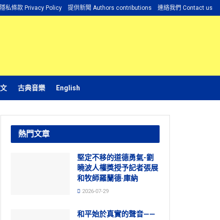
隱私條款 Privacy Policy
提供新聞 Authors contributions
連絡我們 Contact us
文
古典音樂
English
熱門文章
堅定不移的道德勇氣-劉
曉波人權獎授予記者張展
和牧師羅蘭德·庫納
2026-07-29
和平始於真實的聲音——