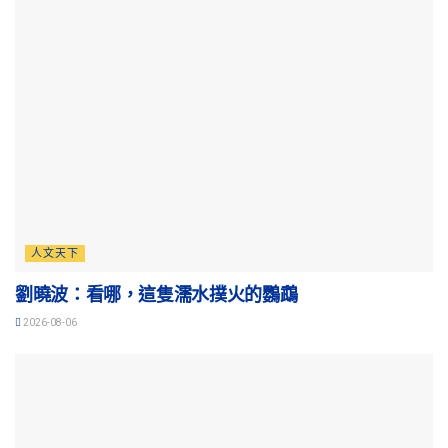
人文天下
劉曉波：看哪，這隻濡水撲火的鸚鵡
2026-08-06