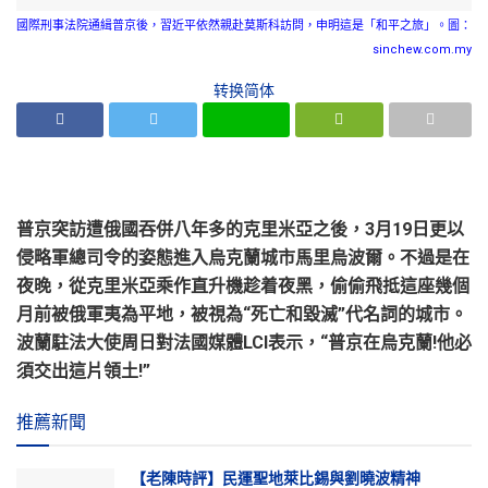
國際刑事法院通緝普京後，習近平依然親赴莫斯科訪問，申明這是「和平之旅」。圖：
sinchew.com.my
转换简体
普京突訪遭俄國吞併八年多的克里米亞之後，3月19日更以
侵略軍總司令的姿態進入烏克蘭城市馬里烏波爾。不過是在
夜晚，從克里米亞乘作直升機趁着夜黑，偷偷飛抵這座幾個
月前被俄軍夷為平地，被視為“死亡和毀滅”代名詞的城市。
波蘭駐法大使周日對法國媒體LCI表示，“普京在烏克蘭!他必
須交出這片領土!”
推薦新聞
【老陳時評】民運聖地萊比錫與劉曉波精神