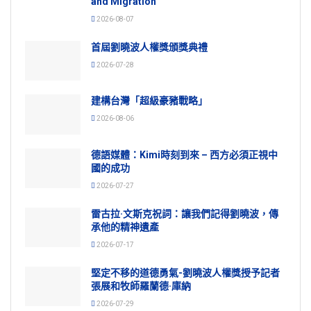
and Migration
2026-08-07
首屆劉曉波人權獎頒獎典禮
2026-07-28
建構台灣「超級豪豬戰略」
2026-08-06
德語媒體：Kimi時刻到來 – 西方必須正視中
國的成功
2026-07-27
雷古拉·文斯克祝詞：讓我們記得劉曉波，傳
承他的精神遺產
2026-07-17
堅定不移的道德勇氣-劉曉波人權獎授予記者
張展和牧師羅蘭德·庫納
2026-07-29