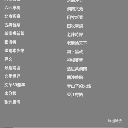
淇園漫步
六四專欄
潤南文苑
北京觀察
田牧新著
古典音樂
田牧筆談
嚴家祺新著
老陳時評
圖博特
老魏論天下
墨爾本夜語
胡平論政
專文
視頻薈萃
政經論壇
追思萬潤南
文學世界
關注熱點
文革60週年
雪山下的火焰
未分類
香江寄語
歐洲風情
歐洲風情