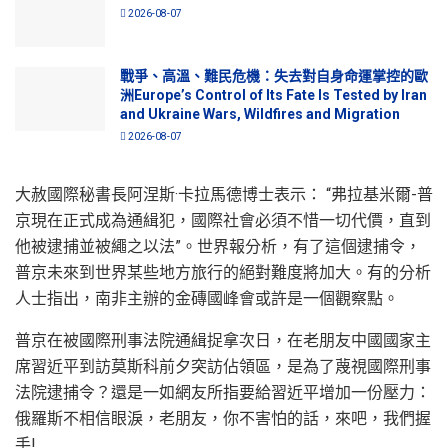
2026-08-07
戰爭、高溫、難民危機：失去對自身命運掌控的歐
洲Europe’s Control of Its Fate Is Tested by Iran
and Ukraine Wars, Wildfires and Migration
2026-08-07
大赦國際秘書長阿涅斯·卡拉馬德博士表示： “弗拉基米爾-普
京現在正式成為通緝犯，國際社會必須不惜一切代價，直到
他被逮捕並被繩之以法”。世界報分析，有了這個逮捕令，
普京未來到世界某些地方旅行的絕對難度將加大。有的分析
人士指出，南非主辦的金磚國峰會或許是一個觀察點。
普京在被國際刑事法院通緝捉拿次日，在老朋友中國國家主
席習近平到訪莫斯科前夕突訪佔領區，是為了蔑視國際刑事
法院逮捕令？還是一如網友所指要給習近平增加一份壓力：
俄羅斯不相信眼淚，老朋友，你不害怕的話，來吧，我們握
手!