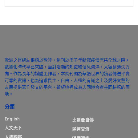
歐洲之聲網站根植於歐陸，創刊於庚子年新冠疫情席捲全球之際。
數據化時代早已來臨，面對浩瀚的知識和信息海洋，太容易迷失方
向。作為長年的媒體工作者，本網刊願為華語世界的讀者傳送平實
可靠的資訊，也為追求民主、自由、人權的有識之士及愛好文藝的
友朋提供寫作發文的平台。祈望這裡成為志同道合者共同耕耘的園
地。
分類
English
比爾曼自傳
人文天下
民運交流
人權觀察