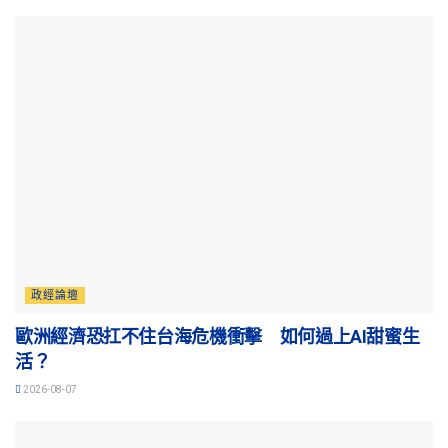
政經論壇
歐洲經濟恐扛不住台海危機衝擊 如何過上AI甜蜜生
活？
2026-08-07