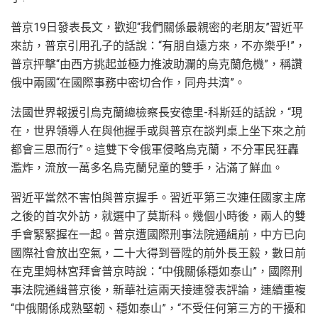
普京19日發表長文，歡迎“我們關係最親密的老朋友”習近平
來訪，普京引用孔子的話說：“有朋自遠方來，不亦樂乎!”，
普京抨擊“由西方挑起並極力推波助瀾的烏克蘭危機”，稱讚
俄中兩國“在國際事務中密切合作，同舟共濟”。
法國世界報援引烏克蘭總檢察長安德里-科斯廷的話說，“現
在，世界領導人在與他握手或與普京在談判桌上坐下來之前
都會三思而行”。這雙下令俄軍侵略烏克蘭，不分軍民狂轟
濫炸，流放一萬多名烏克蘭兒童的雙手，沾滿了鮮血。
習近平當然不害怕與普京握手。習近平第三次連任國家主席
之後的首次外訪，就選中了莫斯科。幾個小時後，兩人的雙
手會緊緊握在一起。普京遭國際刑事法院通緝前，中方已向
國際社會放出空氣，二十大得到晉陞的前外長王毅，數日前
在克里姆林宮拜會普京時說：“中俄關係穩如泰山”，國際刑
事法院通緝普京後，新華社這兩天接連發表評論，連續重複
“中俄關係成熟堅韌、穩如泰山”，“不受任何第三方的干擾和