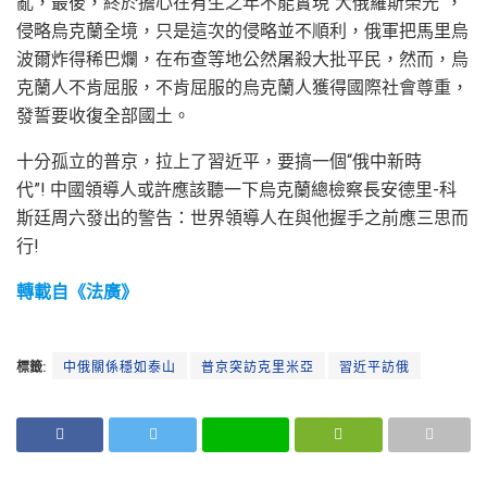
亂，最後，終於擔心在有生之年不能實現“大俄羅斯榮光”，
侵略烏克蘭全境，只是這次的侵略並不順利，俄軍把馬里烏
波爾炸得稀巴爛，在布查等地公然屠殺大批平民，然而，烏
克蘭人不肯屈服，不肯屈服的烏克蘭人獲得國際社會尊重，
發誓要收復全部國土。
十分孤立的普京，拉上了習近平，要搞一個“俄中新時
代”! 中國領導人或許應該聽一下烏克蘭總檢察長安德里-科
斯廷周六發出的警告：世界領導人在與他握手之前應三思而
行!
轉載自《法廣》
標籤:
中俄關係穩如泰山
普京突訪克里米亞
習近平訪俄