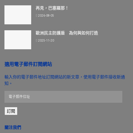
再見，巴塞羅那！
2026-08-05
歐洲民主防護盾 為何與如何打造
2025-11-20
適用電子郵件訂閱網站
輸入你的電子郵件地址訂閱網站的新文章，使用電子郵件接收新通
知。
電
子
郵
訂閱
件
位
址
關注我們