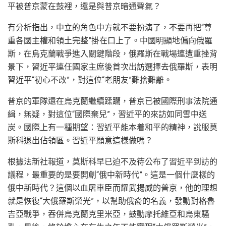
平被普京蒙在鼓裡，還是與普京暗通聲氣？
有分析指出，中立的角色中方就不要扮演了，不要再把“尊
重各國主權和領土完整”掛在口上了。中國明顯地偏向俄羅
斯，在烏克蘭戰爭進入關鍵階段，俄羅斯在戰場連遭重挫背
景下，習近平連任國家主席後首次出訪選擇去俄羅斯，表明
習近平“初心不改”，對這位“老朋友”難捨難離。
普京的軍隊還在烏克蘭繼續蹂躪，普京已被國際刑事法院通
緝，無疑，對這位“國際棄兒”，習近平的來訪如同雪中送
炭。國際上有一種期望：習近平能本着和平的精神，說服莫
斯科退出佔領區。習近平願意這樣做嗎？
根據法新社報道，莫斯科早已迫不及待公布了習近平到訪的
議程，最重要的是要開創“俄中新時代”。這是一個什麼樣的
俄中新時代？這個以血屠車臣而耀武揚威的普京，他的理想
就是恢復“大俄羅斯榮光”，以幫助俄裔的名義，發動對格魯
吉亞戰爭，吞併烏克蘭克里米亞，鼓動摩托維亞和烏東騷