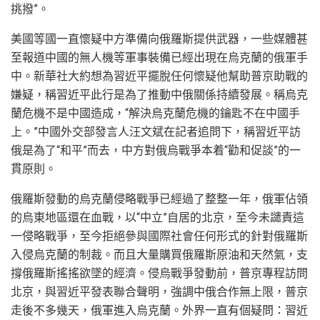
挑撥”。
美國等國一直懷疑中方準備向俄羅斯提供武器，一些媒體甚
至報道中國的無人機等軍事裝備已經出現在烏克蘭的俄軍手
中。新華社大約想為習近平擺脫任何懷疑他幫助普京助戰的
嫌疑，稱習近平此行是為了推動中俄關係持續發展。稱烏克
蘭危機不是中國造成，“解決烏克蘭危機的鑰匙不在中國手
上。”中國外交部發言人汪文斌在記者追問下，稱習近平訪
俄是為了“和平”而去，中方對俄烏戰爭本着“勸和促談”的一
貫原則。
俄羅斯發動的烏克蘭侵略戰爭已經過了整整一年，俄軍佔領
的烏東地區還在血戰，以“中立”自居的北京，至今未譴責這
一侵略戰爭，至今拒絕參與國際社會任何形式的針對俄羅斯
入侵烏克蘭的制裁。而且大量購買俄羅斯原油和天然氣，支
撐俄羅斯搖搖欲墜的經濟。侵烏戰爭發動前，普京專程訪問
北京，與習近平發表聯合聲明，強調中俄合作無上限，普京
走後不多幾天，俄軍進入烏克蘭。外界一直有個疑問：習近