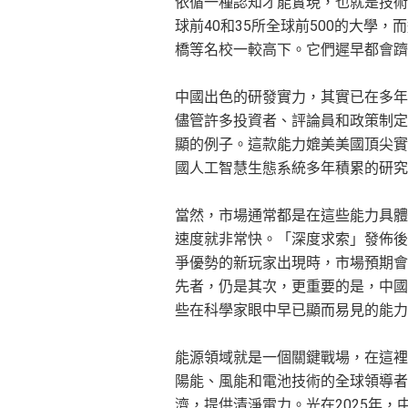
依循一種認知才能實現，也就是技術
球前40和35所全球前500的大學
橋等名校一較高下。它們遲早都會躋
中國出色的研發實力，其實已在多年
儘管許多投資者、評論員和政策制定者
顯的例子。這款能力媲美美國頂尖實
國人工智慧生態系統多年積累的研究
當然，市場通常都是在這些能力具體
速度就非常快。「深度求索」發佈後
爭優勢的新玩家出現時，市場預期會
先者，仍是其次，更重要的是，中國
些在科學家眼中早已顯而易見的能力
能源領域就是一個關鍵戰場，在這裡
陽能、風能和電池技術的全球領導者
濟，提供清淨電力。光在2025年，