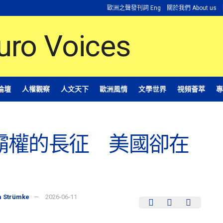
歐洲之聲發刊詞 Eng
關於我們 About us
論壇
人權觀察
人文天下
歐洲風情
文學世界
視頻薈萃
專
霸權的長征 美國卻在
Strümke
2026-06-11