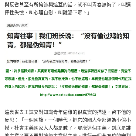
與反省甚至有所掩飾與遮蓋的話，就不叫青春無悔了。叫選
擇性失憶，叫心理自慰，叫雞湯下毒。」
圖7：許多插隊知青，其實都有過偷雞摸狗的經歷。這些事聽起來似乎很荒唐，有些不
可思議，但是，卻是極真實的。我不想掩飾，也不想遮醜，畢竟這也是那個時代刻在我
們身上的印記。用我們班長的話說：「沒有偷過雞的知青，都是偽知青！」文章來源：
http://www.axtoutiao.com/v879893
這裏省去王誌交對知識青年偷雞的很真實的描述，留下他的
反思：「一個國族，一個時代，把它的國人全部逼為小偷小
摸，社會主義國家人人都是賊了，那麽這個主義，到底是誰
的主意？要不要對這些主意與主義，進行一個全方位的審判