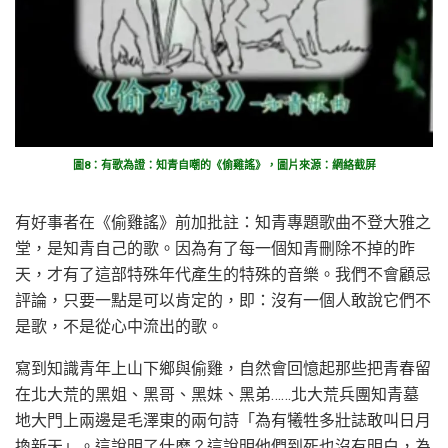
圖8：有歌為證：知青自嘲的《偷雞謠》，圖片來源：網絡截屏
有好事者在《偷雞謠》前加批註：知青專題歌曲不登大雅之
堂，是知青自己的歌。因為有了每一個知青刪除不掉的昨
天，才有了這部特殊年代產生的特殊的音樂。我們不會顧忌
評論，只要一點是可以肯定的，即：沒有一個人敢說它們不
是歌，不是從心中流出的歌。
寫到知識青年上山下鄉與偷雞，自然會回憶起那些把青春留
在北大荒的黑姐、黑哥、黑妹、黑弟……北大荒兵團知青墓
地大門上兩邊是毛澤東的兩句詩「為有犧牲多壯誌敢叫日月
換新天」。這說明了什麽？這說明他們到死也沒有明白，為