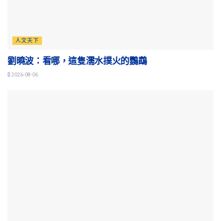
人文天下
劉曉波：看哪，這隻濡水撲火的鸚鵡
2026-08-06