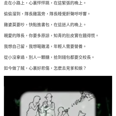
走在小路上，心裏怦怦跳，在這緊張的晚上。
偷偷溜到，隊長雞窩旁，隊長睡覺鼾聲呼呼響。
雞婆莫要吵，快點進書包，在這迷人的晚上。
親愛的隊長，你要多原諒，知青的肚皮實在餓得慌。
我想自己留，我想喝雞湯，年輕人需要營養。
從小沒拿過，別人一顆糖，拾到錢包都要交校長。
如今做了賊，心裏好悲傷，怎麽去見爹和娘？