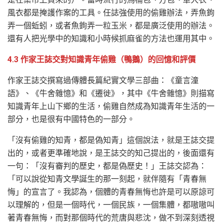
風衣都是掩護作案的工具。任誌強使用的偷雞辦法，弄魚鉤
弄一個蚯蚓，或者魚鉤弄一粒玉米，都是廣泛使用的辦法。
還有人把光學中的知識和小時候抓麻雀的方法也運用其中。
4.3 作家王誌交對知識青年偷雞（鴨鵝）的回憶和評價
作家王誌交撰寫過傳體長篇紀實文學三部曲：《童言潼
語》、《牛舍雜憶》和《遷徙》，其中《牛舍雜憶》則描寫
知識青年上山下鄉的生活，偷雞自然成為知識青年生活的一
部分，也是很有中國特色的一部分。
「沒有偷雞的知青，都是偽知青」這個說法，就是王誌交提
出的，或者更準確地說，是王誌交的知己提出的，後面還有
一句：「沒有審判的歷史，都是偽歷史！」王誌交認為：
「可以說從知青文學誕生的那一刻起，就伴隨有「青春無
悔」的宣言了。我認為，個體的青春無悔也許是可以原諒可
以理解的，但是一個時代，一個民族，一個集體，都嗷嗷叫
著青春無悔，而對那個時代的荒唐與悲沈，做不到深刻透視