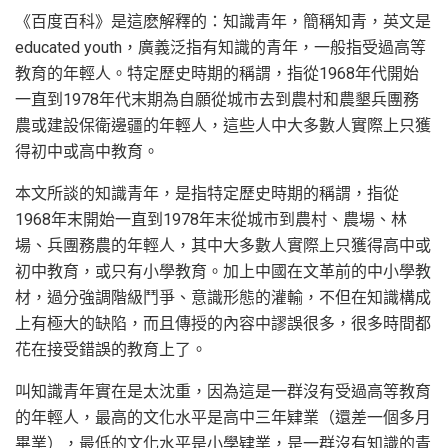
《百度百科》是這麽解釋的：知識青年，簡稱知青，英文是
educated youth，廣義泛指有知識的青年，一般指受過高等
教育的年輕人。特定歷史時期的稱謂，指從1968年代開始
一直到1978年代末期為自願從城市去到農村和農墾兵團務
農或建設保衛邊疆的年輕人，這些人中大多數人實際上只獲
得初中或高中教育。
本文所談的知識青年，是指特定歷史時期的稱謂，指從
1968年末開始一直到1978年末從城市到農村、農場、林
場、兵團務農的年輕人，其中大多數人實際上只獲得高中或
初中教育，或只有小學教育。加上中國在文革前的中小學教
材，過分強調階級鬥爭、意識形態的灌輸，不但在知識構成
上有極大的缺陷，而且傳授的內容中謬誤很多，很多時間都
花在接受錯誤的教育上了。
叫知識青年實在是太沈重，因為這是一群沒有受過高等教育
的年輕人，最高的文化水平是高中三年肄業（還差一個多月
畢業），最低的文化水平是小學肄業，是一群沒有知識的青