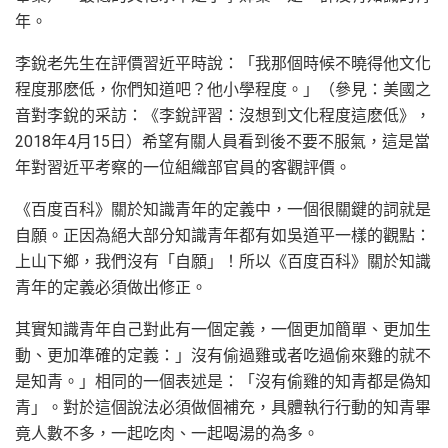
年。
李銳老先生在評價習近平時說：「我那個時候不曉得他文化
程度那麽低，你們知道吧？他小學程度。」（參見：美國之
音對李銳的采訪：《李銳評習：沒想到文化程度這麽低》，
2018年4月15日）希望有關人員看到後不要不服氣，這是當
年對習近平考察的一位組織部官員的客觀評價。
《百度百科》關於知識青年的定義中，一個很關鍵的詞就是
自願。正因為絕大部分知識青年都有如吳道平一樣的觀點：
上山下鄉，我們沒有「自願」！所以《百度百科》關於知識
青年的定義必須做出修正。
其實知識青年自己對此有一個定義，一個更加簡單、更加生
動、更加準確的定義：」沒有偷過雞或者吃過偷來雞的就不
是知青。」相同的一個表述是：「沒有偷雞的知青都是偽知
青」。對於這個說法必須做個補充，具體執行行動的知青畢
竟人數不多，一起吃肉、一起喝湯的為多。