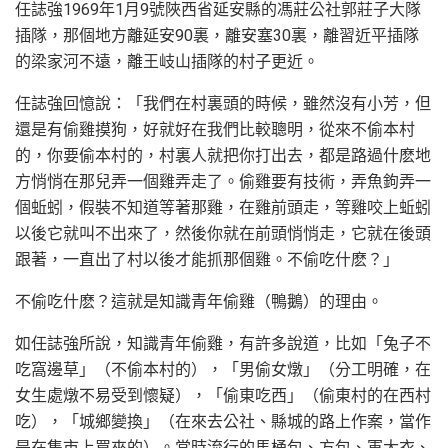
任誌強1969年1月9號陜西省延安縣的馮莊公社郭莊子大隊
插隊，那個地方離延安90裏，離安塞30裏，離習近平插隊
的梁家河不遠，離王岐山插隊的村子更近。
任誌強回憶說：「我們在村裏頭的時候，雖然沒有小芳，但
還是有偷雞摸狗，好就好在我們比較聰明，從來不偷本村
的，你要偷本村的，村裏人就把你打出去，都是路過什麽地
方悄悄在那兒弄一個雞弄走了。偷雞要有技術，弄魚鉤弄一
個蚯蚓，假裝不知道等著那雞，在雞前頭走，等雞咬上蚯蚓
以後它就叫不出來了，然後你就在前頭悄悄走，它就在後頭
跟著，一直出了村以後才能抓那個雞。不偷吃什麽？」
不偷吃什麽？這就是知識青年偷雞（鴨鵝）的理由。
如任誌強所說，知識青年偷雞，有許多說道，比如「兔子不
吃窩邊草」（不偷本村的），「男偷女燉」（分工明確，在
女生處燉不易受到懷疑），「偷東吃西」（偷東村的在西村
吃），「城鄉變換」（在來去公社、縣城的路上作案，當作
是在集市上買來的）。當時流行的馬桶包、方包、軍大衣、