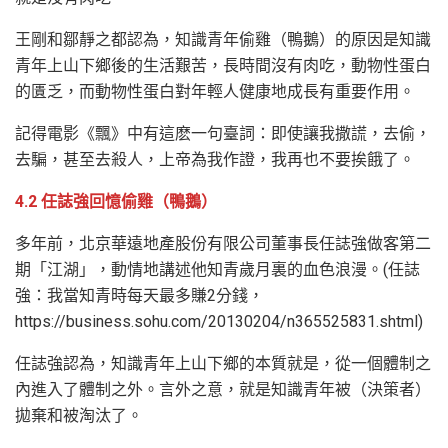
王剛和鄒靜之都認為，知識青年偷雞（鴨鵝）的原因是知識
青年上山下鄉後的生活艱苦，長時間沒有肉吃，動物性蛋白
的匱乏，而動物性蛋白對年輕人健康地成長有重要作用。
記得電影《飄》中有這麽一句臺詞：即使讓我撒謊，去偷，
去騙，甚至去殺人，上帝為我作證，我再也不要挨餓了。
4.2 任誌強回憶偷雞（鴨鵝）
多年前，北京華遠地產股份有限公司董事長任誌強做客第二
期「江湖」，動情地講述他知青歲月裏的血色浪漫。(任誌
強：我當知青時每天最多賺2分錢，
https://business.sohu.com/20130204/n365525831.shtml)
任誌強認為，知識青年上山下鄉的本質就是，從一個體制之
內進入了體制之外。言外之意，就是知識青年被（決策者）
拋棄和被淘汰了。