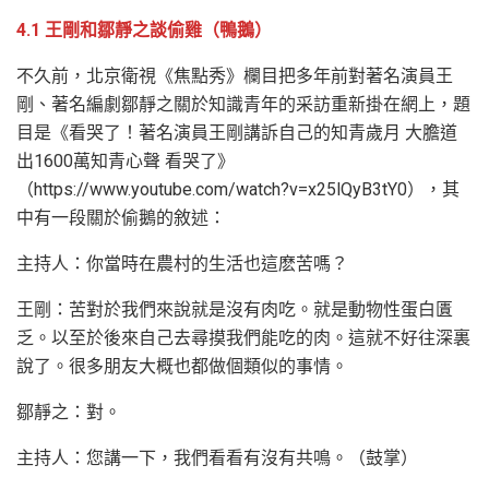
4.1 王剛和鄒靜之談偷雞（鴨鵝）
不久前，北京衛視《焦點秀》欄目把多年前對著名演員王
剛、著名編劇鄒靜之關於知識青年的采訪重新掛在網上，題
目是《看哭了！著名演員王剛講訴自己的知青歲月 大膽道
出1600萬知青心聲 看哭了》
（https://www.youtube.com/watch?v=x25lQyB3tY0），其
中有一段關於偷鵝的敘述：
主持人：你當時在農村的生活也這麽苦嗎？
王剛：苦對於我們來說就是沒有肉吃。就是動物性蛋白匱
乏。以至於後來自己去尋摸我們能吃的肉。這就不好往深裏
說了。很多朋友大概也都做個類似的事情。
鄒靜之：對。
主持人：您講一下，我們看看有沒有共鳴。（鼓掌）