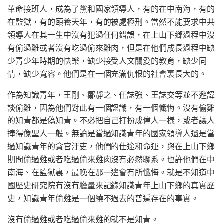
革命接班人，成為了黨和國家領導人，有的在中南海，有的
在監獄，有的頤養天年，有的被處極刑。當然不能要求中共
領導人在其一生中沒有犯過任何錯誤，在上山下鄉過程中沒
有偷過雞或者沒有吃過偷來雞肉，但是在他們成長過程中缺
少青少年時期的快樂，缺少接受人文關愛的教育，缺少同
情，缺少寬容。他們是在一個充滿仇恨的社會裏長大的。
作為知識青年，王剛、鄒靜之、任誌強、王誌交等並不避諱
談偷雞，因為他們對此有一個認識，有一個懺悔。沒有偷雞
的知青都是偽知青。不必把自己打扮成偉人一樣，或者讓人
捧得像聖人一般。無論是當過知識青年的國家領導人還是當
過知識青年的貪官汙吏，他們的仕途和命運，與在上山下鄉
期間偷過雞或者吃過偷來雞肉沒有必然聯系。也許他們在中
南海、在監獄裏，最晚在那一邊會有所懺悔。就是不知道中
國歷史研究院有沒有膽量來記錄知識青年上山下鄉的真實歷
史，知識青年偷雞是一個繞不過去的普遍存在的事實。
沒有偷過雞或者吃過偷來雞的就不是知青。