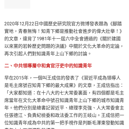
2020年12月22日中國歷史研究院官方微博發表題為《腳踏
實地，青春無悔！知青下鄉是推動社會進步的偉大壯舉！》
的文章，違背了1981年十一屆六中全會通過的《關於建國
以來黨的若幹歷史問題的決議》中關於文化大革命的定論，
再次引起人們對知識青年上山下鄉的討論。
二、中共領導層中和貪官汙吏中的知識青年
早在2015年，一個叫王成信的發表了《習近平成為領導人
是毛主席號召知青下鄉的最大成果》的文章，王成信指出：
「大家都知道：在十八大的七大常委裏面，有四個都是毛主
席當年在文化大革命中號召知識青年上山下鄉的城市知識青
年。他們分別是總書記習近平、總理李克強、人大常委會主
任張德江、負責紀檢委和政法委工作的王岐山。王成信把一
位知識青年成為中共的第一把手視作是判斷毛澤東發動知識