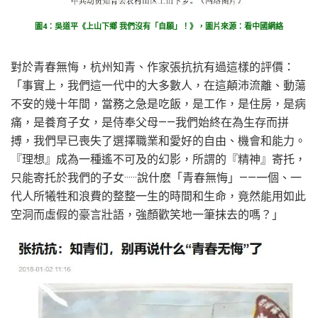
圖4：吳道平《上山下鄉 我們沒有「自願」！》，圖片來源：看中國網絡
對於青春無悔，杭州知青、作家張抗抗有過這樣的評價：
「事實上，我們這一代中的大多數人，在這顛沛流離、動蕩
不安的幾十年間，當務之急是吃飯，是工作，是住房，是病
痛，是養育子女，是侍奉父母——我們始終在為生存而拼
搏，我們早已喪失了選擇職業和愛好的自由、機會和能力。
『理想』成為一種遙不可及的幻影，所謂的『精神』寄托，
只能寄托於我們的子女······說什麽「青春無悔」——一個、一
代人所犧牲和浪費的整整一生的時間和生命，竟然能用如此
空洞而虛假的豪言壯語，強顏歡笑地一筆抹去的嗎？」