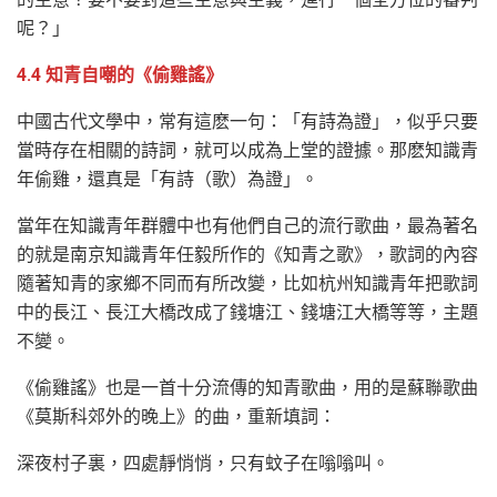
呢？」
4.4 知青自嘲的《偷雞謠》
中國古代文學中，常有這麽一句：「有詩為證」，似乎只要
當時存在相關的詩詞，就可以成為上堂的證據。那麽知識青
年偷雞，還真是「有詩（歌）為證」。
當年在知識青年群體中也有他們自己的流行歌曲，最為著名
的就是南京知識青年任毅所作的《知青之歌》，歌詞的內容
隨著知青的家鄉不同而有所改變，比如杭州知識青年把歌詞
中的長江、長江大橋改成了錢塘江、錢塘江大橋等等，主題
不變。
《偷雞謠》也是一首十分流傳的知青歌曲，用的是蘇聯歌曲
《莫斯科郊外的晚上》的曲，重新填詞：
深夜村子裏，四處靜悄悄，只有蚊子在嗡嗡叫。