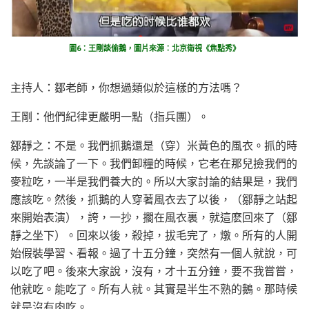
圖6：王剛談偷鵝，圖片來源：北京衛視《焦點秀》
主持人：鄒老師，你想過類似於這樣的方法嗎？
王剛：他們紀律更嚴明一點（指兵團）。
鄒靜之：不是。我們抓鵝還是（穿）米黃色的風衣。抓的時
候，先談論了一下。我們卸糧的時候，它老在那兒撿我們的
麥粒吃，一半是我們養大的。所以大家討論的結果是，我們
應該吃。然後，抓鵝的人穿著風衣去了以後，（鄒靜之站起
來開始表演），誇，一抄，擱在風衣裏，就這麽回來了（鄒
靜之坐下）。回來以後，殺掉，拔毛完了，燉。所有的人開
始假裝學習、看報。過了十五分鐘，突然有一個人就說，可
以吃了吧。後來大家說，沒有，才十五分鐘，要不我嘗嘗，
他就吃。能吃了。所有人就。其實是半生不熟的鵝。那時候
就是沒有肉吃。