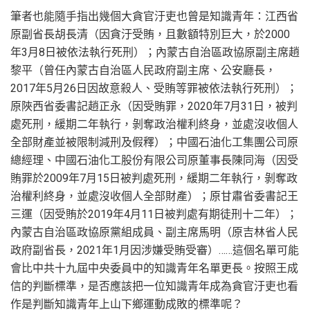
筆者也能隨手指出幾個大貪官汙吏也曾是知識青年：江西省
原副省長胡長清（因貪汙受賄，且數額特別巨大，於2000
年3月8日被依法執行死刑）；內蒙古自治區政協原副主席趙
黎平（曾任內蒙古自治區人民政府副主席、公安廳長，
2017年5月26日因故意殺人、受賄等罪被依法執行死刑）；
原陜西省委書記趙正永（因受賄罪，2020年7月31日，被判
處死刑，緩期二年執行，剝奪政治權利終身，並處沒收個人
全部財產並被限制減刑及假釋）；中國石油化工集團公司原
總經理、中國石油化工股份有限公司原董事長陳同海（因受
賄罪於2009年7月15日被判處死刑，緩期二年執行，剝奪政
治權利終身，並處沒收個人全部財產）；原甘肅省委書記王
三運（因受賄於2019年4月11日被判處有期徒刑十二年）；
內蒙古自治區政協原黨組成員、副主席馬明（原吉林省人民
政府副省長，2021年1月因涉嫌受賄受審）……這個名單可能
會比中共十九屆中央委員中的知識青年名單更長。按照王成
信的判斷標準，是否應該把一位知識青年成為貪官汙吏也看
作是判斷知識青年上山下鄉運動成敗的標準呢？