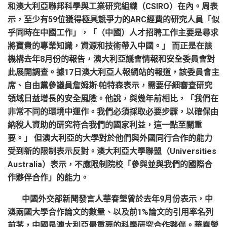
和澳大利亞聯邦科學與工業研究組織（CSIRO）在內。周表
示，至少有59位獲得極具競爭力的ARC經費的研究人員「似
乎同時在中國工作」，「（中國）人才招聘工作主要是尋求
將寶貴的專業知識，資源和技術帶入中國。」 而正是在該
機構去年8月份的報告，澳大利亞議會情報和安全委員會對
此展開調查。據17日澳大利亞人報網站的報道，該委員會主
席、自由黨參議員詹姆斯·帕特森表示，需要仔細審查研究
領域日益增長的安全風險。他說，與幾年前相比，「我們在
非常不同的環境中運作。我們必須採取必要步驟，以確保由
納稅人資助的研究符合我們的國家利益，這一點至關重
要。」 但澳大利亞的大學對於他們與外國同行合作的能力
受到新的限制表示反對。澳大利亞大學聯盟（Universities
Australia）表示，不應限制院校「參與並與我們的國際合
作夥伴合作」的能力。
中國外交部新聞發言人華春瑩曾於去年9月份表示，中
澳兩國大學合作論文的數量、以及前1%論文的引用率名列
前茅，中國是澳大利亞最重要的科學研究合作夥伴。華春瑩