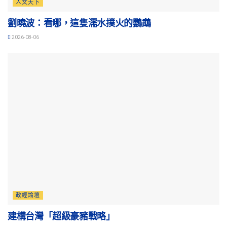
人文天下
劉曉波：看哪，這隻濡水撲火的鸚鵡
2026-08-06
政經論壇
建構台灣「超級豪豬戰略」