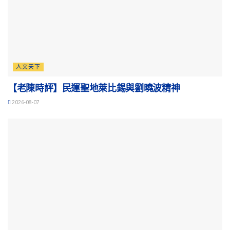
人文天下
【老陳時評】民運聖地萊比錫與劉曉波精神
2026-08-07