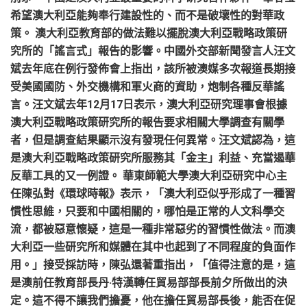
希望澳大利亞能夠奉行建設性的、而不是破壞性的對華政
策。 澳大利亞教育部的做法難以擺脫澳大利亞戰略政策研
究所的「謠言式」報告的影響。中國外交部新聞發言人汪文
斌去年底在例行發佈會上指出，該所被澳媒多次報道長期接
受美國國防、外交機構和軍火商的資助，炮制各種反華謠
言。汪文斌去年12月17日表示，澳大利亞研究理事會根據
澳大利亞戰略政策研究所的報告要求相關大學調查有關學
者，但是調查結果顯示沒有發現任何異常。汪文斌認為，這
是澳大利亞戰略政策研究所服務其「金主」利益、充當遏華
反華工具的又一例證。 華東師範大學澳大利亞研究中心主
任陳弘對《環球時報》表示，「澳大利亞似乎形成了一種習
慣性思維，只要和中國相關的，哪怕是正常的人文科學交
流，都被惡意懷疑，這是一種非常惡劣的習慣性做法。而澳
大利亞一些研究所和媒體在其中也起到了不同程度的負面作
用。」接受採訪時，陳弘還著重指出，「值得注意的是，這
是澳前任教育部長丹·特漢轉任貿易部部長前夕所做出的決
定。這不得不讓我們擔憂，他在擔任貿易部長後，能否在促