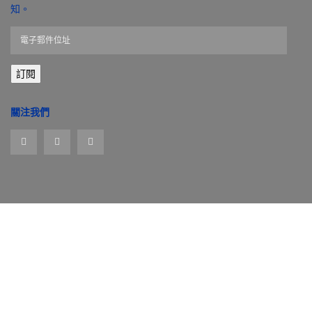
知。
電
子
郵
訂閱
件
位
址
關注我們