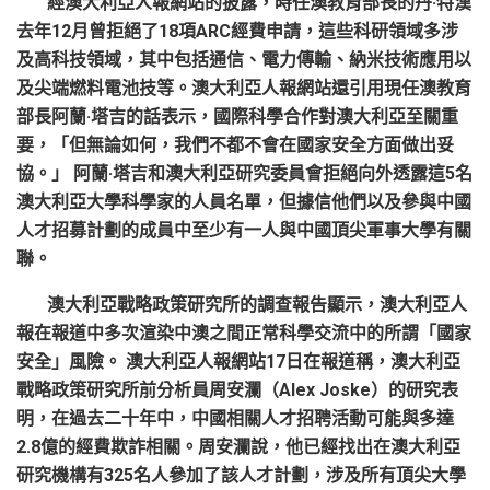
經澳大利亞人報網站的披露，時任澳教育部長的丹·特漢
去年12月曾拒絕了18項ARC經費申請，這些科研領域多涉
及高科技領域，其中包括通信、電力傳輸、納米技術應用以
及尖端燃料電池技等。澳大利亞人報網站還引用現任澳教育
部長阿蘭·塔吉的話表示，國際科學合作對澳大利亞至關重
要，「但無論如何，我們不都不會在國家安全方面做出妥
協。」 阿蘭·塔吉和澳大利亞研究委員會拒絕向外透露這5名
澳大利亞大學科學家的人員名單，但據信他們以及參與中國
人才招募計劃的成員中至少有一人與中國頂尖軍事大學有關
聯。
澳大利亞戰略政策研究所的調查報告顯示，澳大利亞人
報在報道中多次渲染中澳之間正常科學交流中的所謂「國家
安全」風險。 澳大利亞人報網站17日在報道稱，澳大利亞
戰略政策研究所前分析員周安瀾（Alex Joske）的研究表
明，在過去二十年中，中國相關人才招聘活動可能與多達
2.8億的經費欺詐相關。周安瀾說，他已經找出在澳大利亞
研究機構有325名人參加了該人才計劃，涉及所有頂尖大學