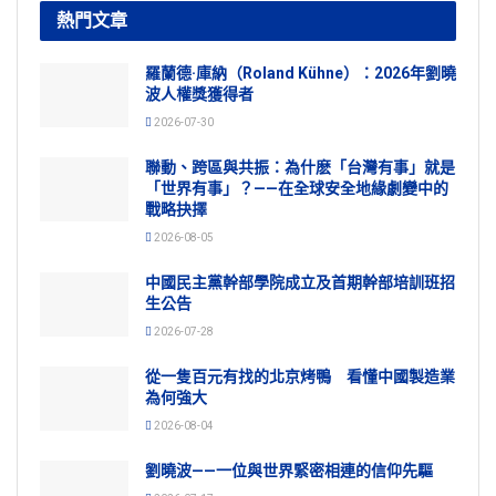
熱門文章
羅蘭德·庫納（Roland Kühne）：2026年劉曉
波人權獎獲得者
2026-07-30
聯動、跨區與共振：為什麽「台灣有事」就是
「世界有事」？——在全球安全地緣劇變中的
戰略抉擇
2026-08-05
中國民主黨幹部學院成立及首期幹部培訓班招
生公告
2026-07-28
從一隻百元有找的北京烤鴨 看懂中國製造業
為何強大
2026-08-04
劉曉波——一位與世界緊密相連的信仰先驅