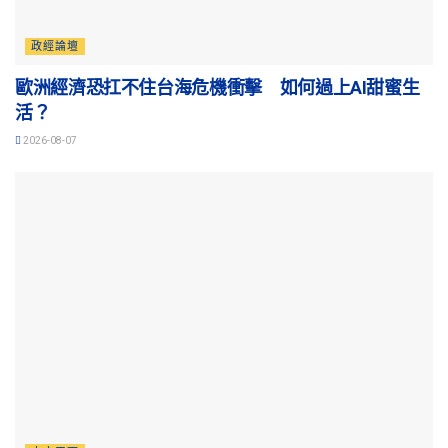
政經論壇
歐洲經濟恐扛不住台海危機衝擊 如何過上AI甜蜜生
活？
2026-08-07