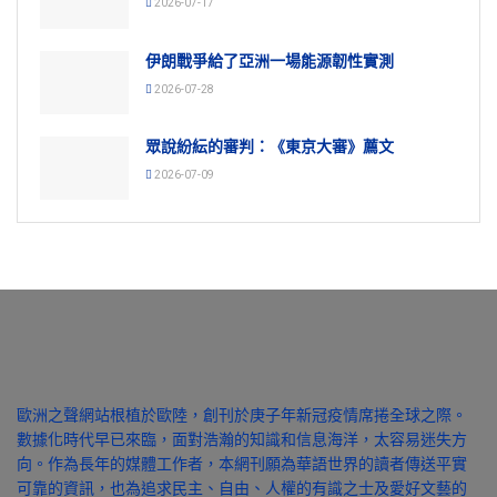
2026-07-17
伊朗戰爭給了亞洲一場能源韌性實測
2026-07-28
眾說紛紜的審判：《東京大審》薦文
2026-07-09
歐洲之聲網站根植於歐陸，創刊於庚子年新冠疫情席捲全球之際。
數據化時代早已來臨，面對浩瀚的知識和信息海洋，太容易迷失方
向。作為長年的媒體工作者，本網刊願為華語世界的讀者傳送平實
可靠的資訊，也為追求民主、自由、人權的有識之士及愛好文藝的