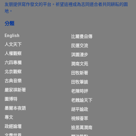
友朋提供寫作發文的平台。祈望這裡成為志同道合者共同耕耘的園
地。
分類
English
比爾曼自傳
人文天下
民運交流
人權觀察
淇園漫步
六四專欄
潤南文苑
北京觀察
田牧新著
古典音樂
田牧筆談
嚴家祺新著
老陳時評
圖博特
老魏論天下
墨爾本夜語
胡平論政
專文
視頻薈萃
政經論壇
追思萬潤南
文學世界