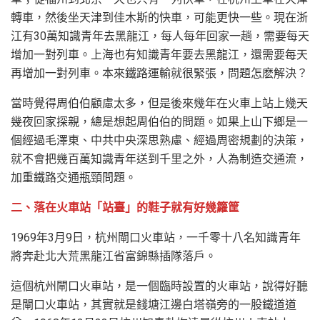
轉車，然後坐天津到佳木斯的快車，可能更快一些。現在浙
江有30萬知識青年去黑龍江，每人每年回家一趟，需要每天
增加一對列車。上海也有知識青年要去黑龍江，還需要每天
再增加一對列車。本來鐵路運輸就很緊張，問題怎麽解決？
當時覺得周伯伯顧慮太多，但是後來幾年在火車上站上幾天
幾夜回家探親，總是想起周伯伯的問題。如果上山下鄉是一
個經過毛澤東、中共中央深思熟慮、經過周密規劃的決策，
就不會把幾百萬知識青年送到千里之外，人為制造交通流，
加重鐵路交通瓶頸問題。
二、落在火車站「站臺」的鞋子就有好幾籮筐
1969年3月9日，杭州閘口火車站，一千零十八名知識青年
將奔赴北大荒黑龍江省富錦縣插隊落戶。
這個杭州閘口火車站，是一個臨時設置的火車站，說得好聽
是閘口火車站，其實就是錢塘江邊白塔嶺旁的一股鐵道道