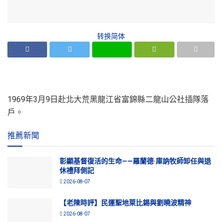
转换简体
1969年3月9日赴北大荒黑龍江省富錦縣二龍山公社插隊落
戶。
推薦新聞
彰顯基督復活的生命——羅蘭德·庫訥牧師卸任與退
休禮拜側記
2026-08-07
【老陳時評】民運聖地萊比錫與劉曉波精神
2026-08-07