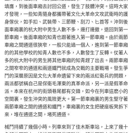
填膺，到後面車廂去討回公道，發生了肢體沖突。這時大家
才發現，一些知青隨身都攜帶著文化大革命文攻武衛時的護
身傢伙，如手扣、武裝帶、三節鞭、刮刀、匕首等。沖到後
面車廂裏的杭大附中男生人數不多，邊打邊撤，退回到第一
節車廂。後面車廂的知青也跟著進入第一節車廂。由於兩節
車廂之間通道很狹窄，一般只能過一個人，進到第一節車廂
的的其他學校的知青人數也不多，人數發生了反轉。仗著人
多的杭大附中的男生將其他車廂的知青趕了出去。兩節車廂
之間窄窄的通道和兩道鐵門就成為交戰的主要戰場。發生爭
鬥的深層原因是文化大革命遺留下來的兩派紅衛兵的問題，
兩派都號稱自己是保衛毛澤東的真革命派，另一派是假革命
派。本來在杭州的街頭巷尾都有交鋒，如今在列車這麽小的
空間裏，發生沖突的風險更大。第一節車廂裏的男生堅守著
兩節車廂之間的通道和鐵門，車廂裏的女生把硬座板凳拆下
來，堆在通道之間，堵死通道。
械鬥持續了幾個小時。列車來到了佳木斯車站，上來了幾十