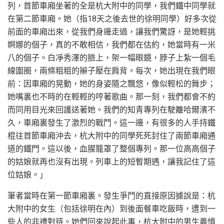
列，首節車廂坐著的全是杭大附中的同學，我們鐵中同學就
在第二節車廂。她（指18天之後去世的徐明同學）好多次從
前面的車廂出來，從我們身邊走過，讓我們驚訝，是她輕挑
婀娜的個子，真的不敢相信，我們都在估約，她當時有一米
八的個子。白凈秀澤的臉上，架一幅眼鏡，脖子上紮一個毛
線圍圈，兩條粗粗的辮子壓在肩背。每次，她出現在我們眼
前：因車廂的晃動，她的身姿隨之飄悠，像似輕松的舞步；
她嘴裏也不時的在輕輕的哼著歌曲。那一刻，我們都會不約
而同用目光來回護送著她。我們的知青專列在駛離哈爾濱不
久，車廂裏發生了激烈的戰鬥。這一邊，有很多的人手持鐵
棍往首節車廂沖去，杭大附中的同學死死封住了兩節車廂通
道的鐵門。這以後，血腥籠罩了整個專列。那一位高高個子
的姑娘就再也沒有出現。列車上的短暫期遇，讓我記住了這
位姑娘。」
筆者當時在第一節車廂裏。發生爭鬥的直接原因據說是：杭
大附中的女生（包括徐明在內）到後面餐車吃飯時，遭到一
些人的非禮對待。她們回來說起此事，杭大附中的男生義憤