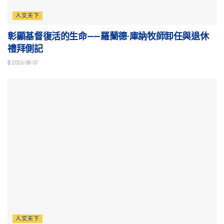
人文天下
彰顯基督復活的生命——羅蘭德·庫訥牧師卸任與退休
禮拜側記
2026-08-07
人文天下