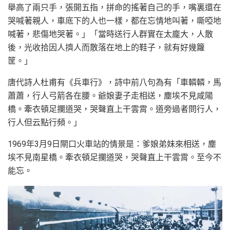
舉高了兩只手，張開五指，拼命的搖著自己的手，嘴裏還在
哭喊著親人，車底下的人也一樣，都在忘情地叫著，嘶啞地
喊著，悲傷地哭著。」「當時送行人群實在太龐大，人散
後，光收拾因人擠人而散落在地上的鞋子，就有好幾籮
筐。」
唐代詩人杜甫有《兵車行》，詩中前八句為有「車轔轔，馬
蕭蕭，行人弓箭各在腰。爺娘妻子走相送，塵埃不見咸陽
橋。牽衣頓足攔道哭，哭聲直上干雲霄。道旁過者問行人，
行人但云點行頻。」
1969年3月9日閘口火車站的情景是：爹娘弟妹來相送，塵
埃不見南星橋。牽衣頓足攔道哭，哭聲直上干雲霄。至今不
能忘。