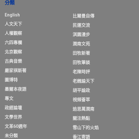
分類
English
比爾曼自傳
人文天下
民運交流
人權觀察
淇園漫步
六四專欄
潤南文苑
北京觀察
田牧新著
古典音樂
田牧筆談
嚴家祺新著
老陳時評
圖博特
老魏論天下
墨爾本夜語
胡平論政
專文
視頻薈萃
政經論壇
追思萬潤南
文學世界
關注熱點
文革60週年
雪山下的火焰
未分類
香江寄語