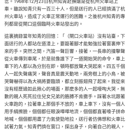
岔。1968年12月23日杭州知青赴撫遠是從杭州火車站上
車。雖說知青只有一百三十人，但是送行的人已經擠滿了杭
州火車站，造成了火車正常運行的困難。之後杭州知青的專
列都是從閘口這個臨時火車站發出的。
這裏摘錄當年知青的回憶：「（閘口火車站）沒有站臺，下
面送行的人都站在道渣上，要踮著腳才能勉強拉著窗裏伸下
來的手。突然之間，汽笛一聲巨響，接著，一長串的撞擊聲
從火車傳到車尾，於是就像誰下了一道開始哭的命令，車上
車下的人都以為分別在即，頓時都放聲大哭起來。四五千個
人一起失聲痛哭，聲音真是震天動地，兩旁樹上的小鳥，被
哭聲嚇得以為大禍將要臨頭，都立刻振翅飛了起來。我從來
沒有經歷過如此揪心的場面，那麽多的人一起嚎啕大哭，無
數的親人死死拉住兒女兄弟的胳膊不肯撒手。踩著水坑跟著
火車跑的，拉著車上那個手不放的，車上車下，沒有一個人
用手絹擦臉，個個都任眼淚嘩嘩地流，個個都直著嗓子拼命
地喊，個個都用盡了力氣使勁地拉，送行者仿佛想和火車比
試著力氣。知青們擠在窗口，探出身子，向著自己的親人，