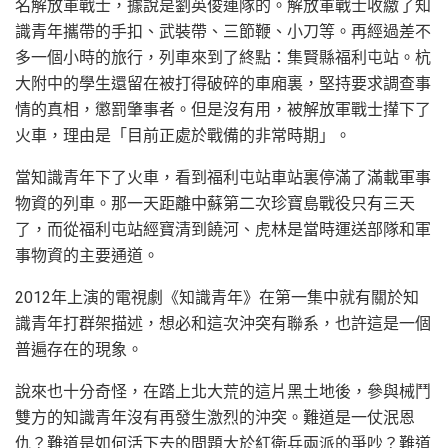
名解放軍戰士，據說是劉英俊連隊的。解放軍戰士收繳了知
識青年攜帶的手扣、武裝帶、三節鞭、小刀等。再經過差不
多一個小時的旅行，列車來到了終點：集賢縣福利屯站。杭
大附中的學生還留在被打得破碎的車廂裏，堅持要求調查事
情的真相，懲罰肇事者。但是沒有用，被解放軍戰士攆下了
火車，理由是「目前正處於戰備的非常時期」。
當知識青年下了火車，看到福利屯站車站裏停滿了滿載軍事
物資的列車。那一天距離中蘇第二次珍寶島戰役只有三天
了，而從福利屯站經寶清到饒河、虎林是當時運送部隊和軍
事物資的主要通道。
2012年上演的電視劇《知識青年》在第一集中就有關於知
識青年打群架描述，想必和這次沖突有聯系，也許這是一個
普遍存在的現象。
說來也十分奇怪，在踏上北大荒的這片黑土地後，參與械鬥
雙方的知識青年沒有再發生激烈的沖突。難道是一仗泯恩
仇？難道是如何活下去的問題大於紅衛兵兩派的爭吵？難道