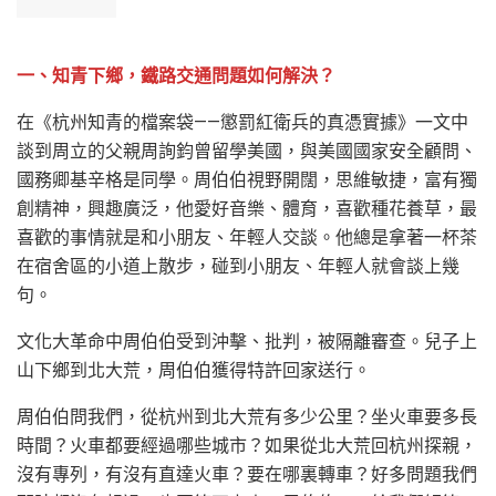
一、知青下鄉，鐵路交通問題如何解決？
在《杭州知青的檔案袋——懲罰紅衛兵的真憑實據》一文中
談到周立的父親周詢鈞曾留學美國，與美國國家安全顧問、
國務卿基辛格是同學。周伯伯視野開闊，思維敏捷，富有獨
創精神，興趣廣泛，他愛好音樂、體育，喜歡種花養草，最
喜歡的事情就是和小朋友、年輕人交談。他總是拿著一杯茶
在宿舍區的小道上散步，碰到小朋友、年輕人就會談上幾
句。
文化大革命中周伯伯受到沖擊、批判，被隔離審查。兒子上
山下鄉到北大荒，周伯伯獲得特許回家送行。
周伯伯問我們，從杭州到北大荒有多少公里？坐火車要多長
時間？火車都要經過哪些城市？如果從北大荒回杭州探親，
沒有專列，有沒有直達火車？要在哪裏轉車？好多問題我們