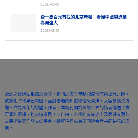
2026-08-05
從一隻百元有找的北京烤鴨 看懂中國製造業
為何強大
2026-08-04
歐洲之聲網站根植於歐陸，創刊於庚子年新冠疫情席捲全球之際。
數據化時代早已來臨，面對浩瀚的知識和信息海洋，太容易迷失方
向。作為長年的媒體工作者，本網刊願為華語世界的讀者傳送平實
可靠的資訊，也為追求民主、自由、人權的有識之士及愛好文藝的
友朋提供寫作發文的平台。祈望這裡成為志同道合者共同耕耘的園
地。