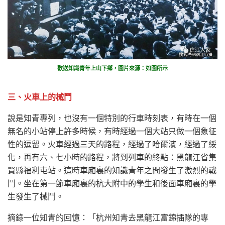
歡送知識青年上山下鄉，圖片來源：如圖所示
三、火車上的械鬥
說是知青專列，也沒有一個特別的行車時刻表，有時在一個
無名的小站停上許多時候，有時經過一個大站只做一個象征
性的逗留。火車經過三天的路程，經過了哈爾濱，經過了綏
化，再有六、七小時的路程，將到列車的終點：黑龍江省集
賢縣福利屯站。這時車廂裏的知識青年之間發生了激烈的戰
鬥。坐在第一節車廂裏的杭大附中的學生和後面車廂裏的學
生發生了械鬥。
摘錄一位知青的回憶：「杭州知青去黑龍江富錦插隊的專