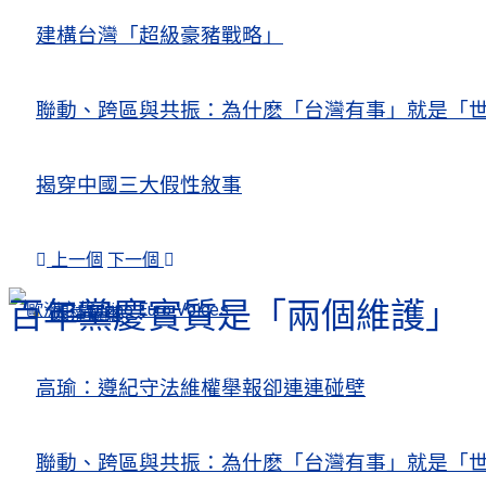
建構台灣「超級豪豬戰略」
聯動、跨區與共振：為什麽「台灣有事」就是「世
揭穿中國三大假性敘事
上一個
下一個
百年黨慶實質是「兩個維護」
人權觀察
關注熱點
高瑜：遵紀守法維權舉報卻連連碰壁
聯動、跨區與共振：為什麽「台灣有事」就是「世