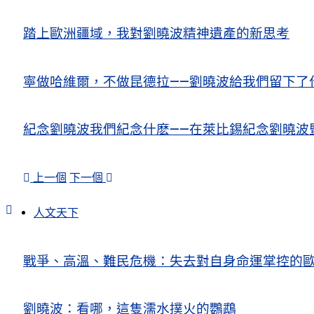
踏上歐洲疆域，我對劉曉波精神遺產的新思考
寧做哈維爾，不做昆德拉——劉曉波給我們留下了
紀念劉曉波我們紀念什麽——在萊比錫紀念劉曉波
上一個
下一個
人文天下
戰爭、高溫、難民危機：失去對自身命運掌控的歐洲Europe’s Control
劉曉波：看哪，這隻濡水撲火的鸚鵡