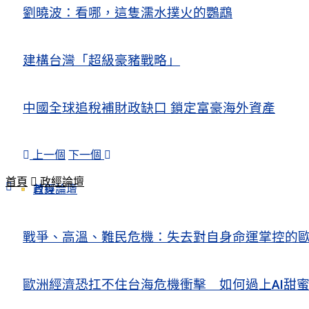
劉曉波：看哪，這隻濡水撲火的鸚鵡
建構台灣「超級豪豬戰略」
中國全球追稅補財政缺口 鎖定富豪海外資產
上一個
下一個
首頁
政經論壇
政經論壇
首頁
戰爭、高溫、難民危機：失去對自身命運掌控的歐洲Europe’s Control
歐洲經濟恐扛不住台海危機衝擊 如何過上AI