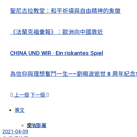
聖尼古拉教堂：和平祈禱與自由精神的象徵
《法蘭克福彙報》：歐洲向中國靠近
CHINA UND WIR · Ein riskantes Spiel
為信仰與理想奮鬥一生——劉曉波逝世 8 周年紀念
上一個
下一個
專文
田牧新著
文 /
吕 月
2021-04-09