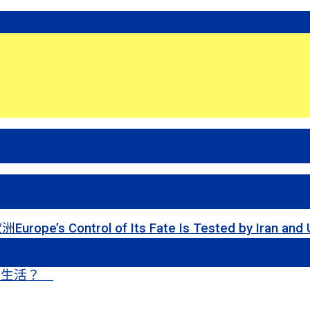
 of Its Fate Is Tested by Iran and Ukraine
甜蜜生活？