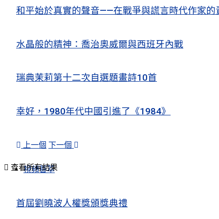
和平始於真實的聲音——在戰爭與謊言時代作家的
水晶般的精神：喬治奧威爾與西班牙內戰
瑞典茉莉第十二次自選題畫詩10首
幸好，1980年代中國引進了《1984》
上一個
下一個
查看所有結果
視頻薈萃
首屆劉曉波人權獎頒獎典禮