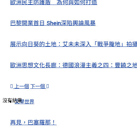
歐洲民主防護盾 為何與如何打造
巴黎開業首日 Shein深陷輿論風暴
展示向日葵的土地：艾未未深入「戰爭腹地」拍
歐洲思想文化長廊：德國浪漫主義之四：豐饒之地
上一個
下一個
沒有結果
文學世界
再見，巴塞羅那！