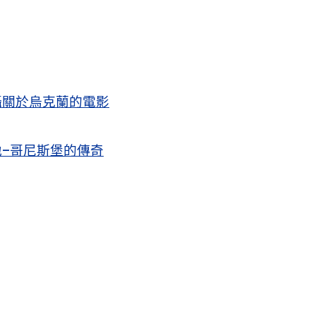
攝關於烏克蘭的電影
–哥尼斯堡的傳奇