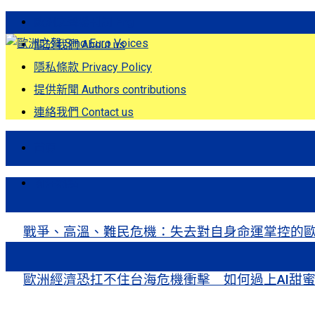
歐洲之聲發刊詞 Eng
關於我們 About us
隱私條款 Privacy Policy
提供新聞 Authors contributions
連絡我們 Contact us
首頁
關注熱點
戰爭、高溫、難民危機：失去對自身命運掌控的歐洲Europe’s Control
歐洲經濟恐扛不住台海危機衝擊 如何過上AI