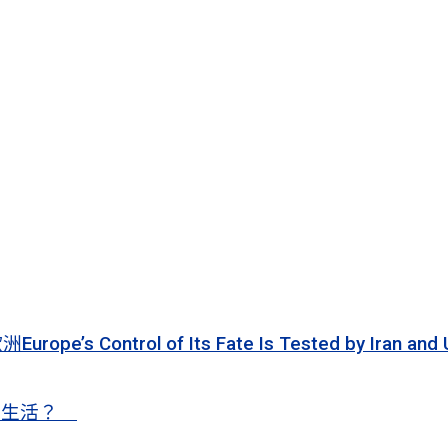
 of Its Fate Is Tested by Iran and Ukraine
甜蜜生活？