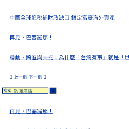
中國全球追稅補財政缺口 鎖定富豪海外資產
再見，巴塞羅那！
聯動、跨區與共振：為什麽「台灣有事」就是「世
上一個
下一個
歐洲風情
再見，巴塞羅那！