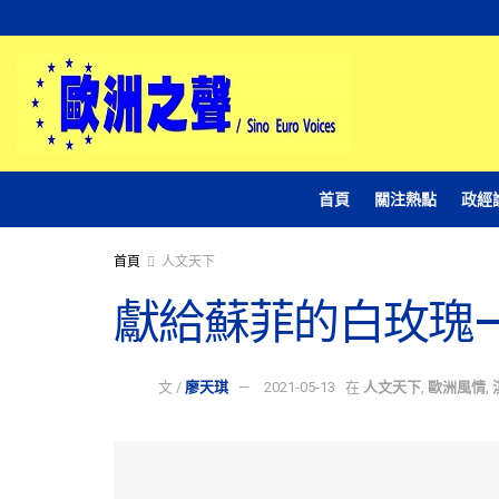
首頁
關注熱點
政經
首頁
人文天下
獻給蘇菲的白玫瑰
文 /
廖天琪
2021-05-13
在
人文天下
,
歐洲風情
,