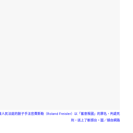
人民法庭的劊子手法官費斯勒（Roland Freisler）以「蓄意叛國」的罪名，判處死
刑，送上了斷頭台。圖／擷自網路