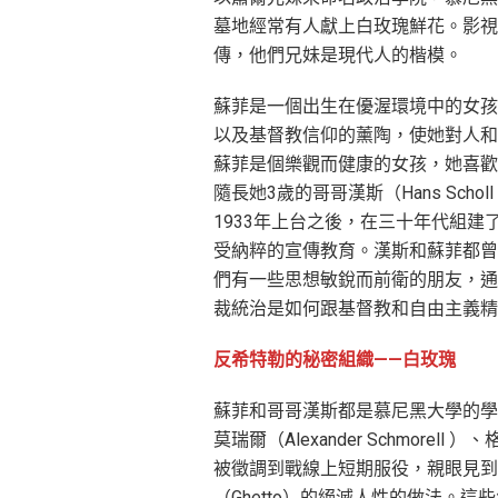
墓地經常有人獻上白玫瑰鮮花。影視
傳，他們兄妹是現代人的楷模。
蘇菲是一個出生在優渥環境中的女孩
以及基督教信仰的薰陶，使她對人和
蘇菲是個樂觀而健康的女孩，她喜歡
隨長她3歲的哥哥漢斯（Hans Sch
1933年上台之後，在三十年代組
受納粹的宣傳教育。漢斯和蘇菲都曾
們有一些思想敏銳而前衛的朋友，通
裁統治是如何跟基督教和自由主義精
反希特勒的秘密組織——白玫瑰
蘇菲和哥哥漢斯都是慕尼黑大學的學
莫瑞爾（Alexander Schmorell ）
被徵調到戰線上短期服役，親眼見到
（Ghetto）的絕滅人性的做法。這些