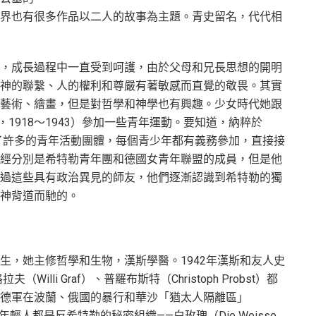
界也有很多作品以二人的故事為主題。青史留名，代代相
，成長過程中一直受到呵護，由於父母和兄長思想的開明
神的聯繫、人的權利和尊嚴有著敏感而直覺的敬畏。其實
藝術、繪畫，但是對哲學和神學也有興趣。少女時代她跟
oll，1918〜1943）參加一些青年運動。要知道，納粹於
建了許多的青年活動團體，每個青少年都有義務參加，直接接
經分別是希特勒青年團和德國女青年聯盟的成員，但是他
過這些具有政治異見的師友，他們逐漸認識到希特勒的獨
神背道而馳的。
生，她主修哲學和生物，漢斯學醫。1942年漢斯和友人史
、格拉夫（Willi Graf）、普羅布斯特（Christoph Probst）都
德軍在波蘭、俄國的暴行和華沙「猶太人隔離區」
年輕人都是反希特勒的秘密組織——白玫瑰（Die Weisse