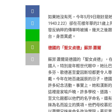
如果她沒有死，今年5月9日剛好是她的一百歲
1943.2.22）卻在花樣年華的2
發反納粹的傳單時被捕，幾天之後跟
台，身首異處。
德國的「聖女貞德」蘇菲·蕭爾
蘇菲·蕭爾是德國的「聖女貞德」，
國人，特別是年輕世代眼中，她比巴
多芬、歌德甚至愛因斯坦都更令人尊
戴。今年在她百歲誕辰的日子，德國
許多紀念活動。事實上，她和漢斯的
這裡是家喻戶曉，許多學校、道路、
至文化館都以他們的名字命名，還有
妹為名而設立的獎項。他們母校慕尼
以蕭爾兄妹來命名政治學院，慕尼黑