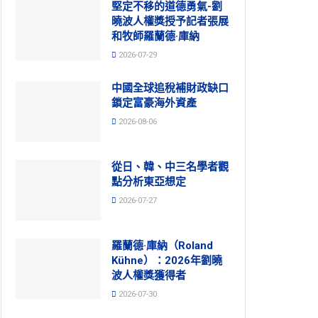
堅定不移的道德勇氣-劉
曉波人權獎授予記者張展
和牧師羅蘭德·庫納
2026-07-29
中國全球追稅補財政缺口
鎖定富豪海外資產
2026-08-06
從日、韓、中三名學者觀
點分析東亞想定
2026-07-27
羅蘭德·庫納（Roland
Kühne）：2026年劉曉
波人權獎獲得者
2026-07-30