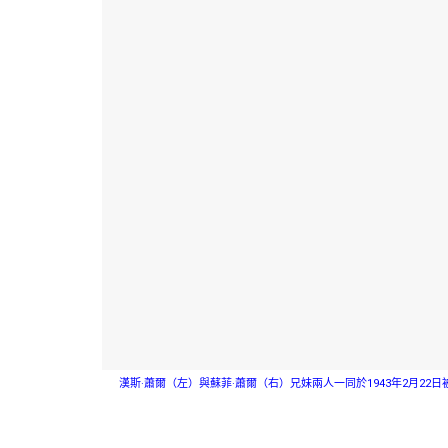
漢斯·蕭爾（左）與蘇菲·蕭爾（右）兄妹兩人一同於1943年2月22日被