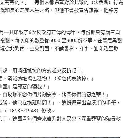
是有害的。」「每個人都希望對於此類的（法西斯）行為
伐和良心走完人生之路，但他不會被宣告無罪，他將有
2月一共印製了6次反政府宣傳的傳單，每份都只有兩三頁
製，每次印的數量從6000 至9000份不等。在慕尼黑製
境從北到南，由東到西，不論書寫、打字、油印乃至發
何處，用消極抵抗的方式起來反抗吧！」
頭，消滅這堆褐色穢物！（褐色代表納粹）」
『國』是邪惡的獨裁！」
，白玫瑰不容你們片刻安寧，拷問你們的惡之華！」
戰勝，他只在拖延時間！」，這份傳單出自漢斯的手筆，
r， 1893〜1943）修改。
到了，德國青年們齊來審判對人民犯下深重罪孽的殘暴政