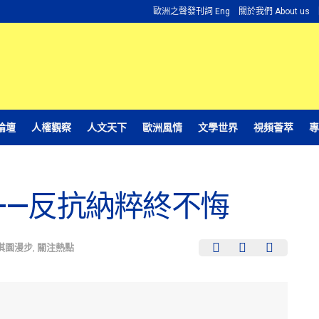
歐洲之聲發刊詞 Eng
關於我們 About us
論壇
人權觀察
人文天下
歐洲風情
文學世界
視頻薈萃
專
——反抗納粹終不悔
淇園漫步
,
關注熱點