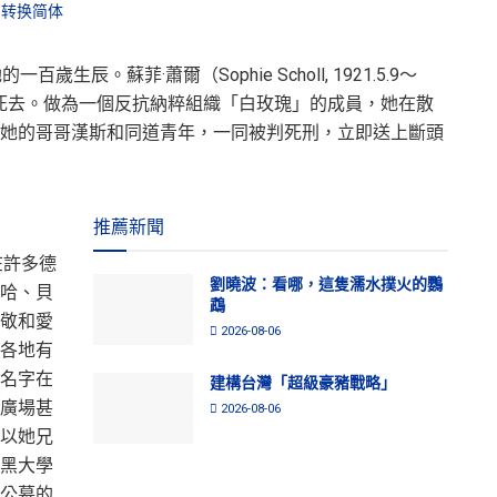
转换简体
生辰。蘇菲·蕭爾（Sophie Scholl, 1921.5.9〜
1歲上死去。做為一個反抗納粹組織「白玫瑰」的成員，她在散
她的哥哥漢斯和同道青年，一同被判死刑，立即送上斷頭
推薦新聞
在許多德
劉曉波：看哪，這隻濡水撲火的鸚
哈、貝
鵡
敬和愛
2026-08-06
各地有
名字在
建構台灣「超級豪豬戰略」
廣場甚
2026-08-06
以她兄
黑大學
公墓的