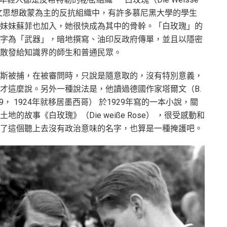
人文思想啟蒙為主的反抗組織中，有許多慕尼黑大學的學生
妹妹蘇菲也加入，她很快成為其中的骨幹。「白玫瑰」的
字為「武器」，暗地撰寫、油印反政府傳單，並且以隱密
散發給知識界的師生和普通民眾。
斯被捕，在被審問時，只說是隨意取的，沒有特別意義，
才這麼說。另外一種說法是，他讀過德國作家塔爾文（B.
82〜1969， 1924年就移居墨西哥） 於1929年寫的一本小說，關
故事《白玫瑰》（Die weiße Rose） ，很受感動和
了這個聽上去沒有政治意味的名字，也算是一種掩護吧。