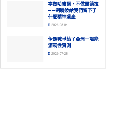
寧做哈維爾，不做昆德拉
——劉曉波給我們留下了
什麼精神遺產
2026-08-04
伊朗戰爭給了亞洲一場能
源韌性實測
2026-07-28