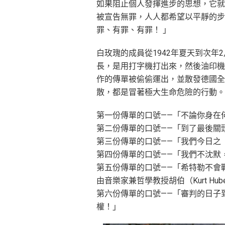
如果阻止個人發揮進步的思想，它就
被宣告無罪，人人都希望以平靜的步
罪、有罪、有罪！ 」
白玫瑰的成員從1942年夏天到次年
長，是用打字機打出來，然後油印機複
作的傳單被偷偷運出，並散發德國全
散，都是冒著極大生命危險的行動。
第一份傳單的口號——「不論你身在
第二份傳單的口號——「到了最後關
第三份傳單的口號——「我們今日之
第四份傳單的口號——「我們不沈默
第五份傳單的口號——「希特勒不會
由音樂家兼哲學教授胡伯（Kurt Hube
第六份傳單的口號——「審判的日子
權！」