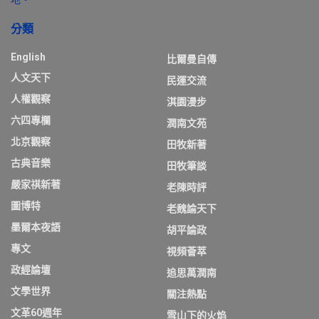
分類
English
比爾曼自傳
人文天下
民運交流
人權觀察
淇園漫步
六四專欄
潤南文苑
北京觀察
田牧新著
古典音樂
田牧筆談
嚴家祺新著
老陳時評
圖博特
老魏論天下
墨爾本夜語
胡平論政
專文
視頻薈萃
政經論壇
追思萬潤南
文學世界
關注熱點
文革60週年
雪山下的火焰