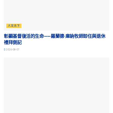
人文天下
彰顯基督復活的生命——羅蘭德·庫訥牧師卸任與退休
禮拜側記
2026-08-07