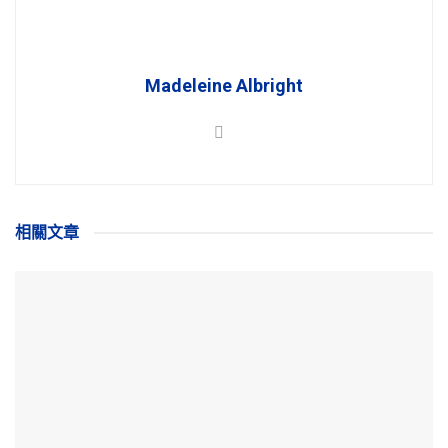
Madeleine Albright
相關
文章