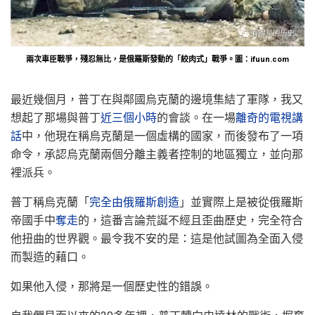
兩次車臣戰爭，殘忍無比，是俄羅斯發動的「絞肉式」戰爭。圖：ifuun.com
最近幾個月，普丁在與鄰國烏克蘭的邊境集結了軍隊，我又
想起了那場與普丁
近三個小時
的會談。在一場
離奇的電視講
話
中，他現在稱烏克蘭是一個虛構的國家，而後發布了一項
命令，承認烏克蘭兩個分離主義者控制的地區獨立，並向那
裡派兵。
普丁稱烏克蘭「
完全由俄羅斯創造
」並實際上是被從俄羅斯
帝國手中
奪走
的，這番言論荒誕不經且歪曲歷史，完全符合
他扭曲的世界觀。最令我不安的是：這是他試圖為全面入侵
而製造的藉口。
如果他入侵，那將是一個歷史性的錯誤。