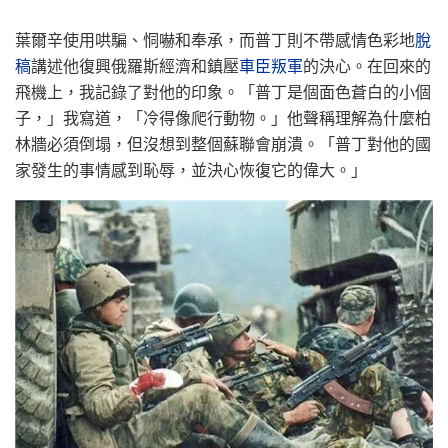
葉爾辛使用哄騙、恫嚇和奉承，而普丁則不帶感情色彩地
脫
稿
講述他復興俄羅斯經濟和鎮壓
車臣叛軍
的決心。在回來的
飛機上，我記錄了對他的印象。「普丁是個面色蒼白的小個
子，」我寫道，「冷得像爬行動物。」他聲稱理解為什麼柏
林牆必須倒塌，但沒想到整個蘇聯會崩潰。「普丁對他的國
家發生的事情感到恥辱，並決心恢復它的偉大。」