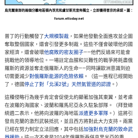
烏克蘭東部的兩個分離地區頓內茨克和盧甘斯克宣佈獨立，立即獲得普京的承認。圖：
forum.ettoday.net
普丁的行動觸發了
大規模製裁
，如果他發動全面進攻並企圖
奪取整個國家，還會引發更多制裁。這些不僅會破壞他的國
家經濟，還會破壞
他腐敗的密友圈子
——他們反過來可能會
挑戰他的領導地位。一場註定血腥和災難性的戰爭將耗盡俄
羅斯的資源並奪走俄羅斯人的生命——同時讓歐洲意識到迫
切需要減少
對俄羅斯能源的危險依賴
。（這一進程已經開始
了，德國
停止了對「北溪2號」天然氣管道的認證
。）
這種侵略行為幾乎肯定會促使北約顯著加強其東翼，並考慮
在波羅的海國家、波蘭和羅馬尼亞永久駐紮部隊。（拜登總
統週二表示，他將向波羅的海地區
派遣更多軍隊
。）這將引
發烏克蘭的激烈武裝抵抗，並且西方將對此大力支持。兩黨
已經在努力制定立法回應，其中包括
加強對烏克蘭的致命武
器援助
。這一次不會是2014年俄羅斯吞併克里米亞的重