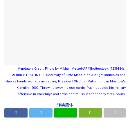
Mandatory Credit: Photo by Mikhail Metzel/AP/Shutterstock (7239184a)
ALBRIGHT PUTIN U.S. Secretary of State Madeleine Albright smiles as she
shakes hands with Russian acting President Vladimir Putin, right, in Moscow's
Kremlin, .2000. Throwing away his cue cards, Putin debated his military
offensive in Chechnya and arms control issues for nearly three hours.
转换简体