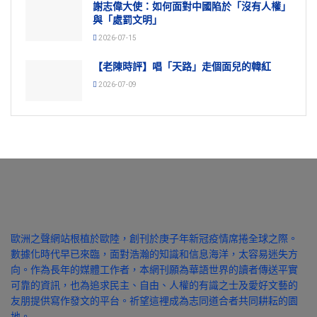
謝志偉大使：如何面對中國陷於「沒有人權」
與「處罰文明」
2026-07-15
【老陳時評】唱「天路」走個面兒的韓紅
2026-07-09
歐洲之聲網站根植於歐陸，創刊於庚子年新冠疫情席捲全球之際。
數據化時代早已來臨，面對浩瀚的知識和信息海洋，太容易迷失方
向。作為長年的媒體工作者，本網刊願為華語世界的讀者傳送平實
可靠的資訊，也為追求民主、自由、人權的有識之士及愛好文藝的
友朋提供寫作發文的平台。祈望這裡成為志同道合者共同耕耘的園
地。