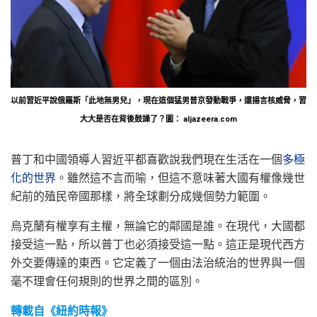
以前習近平說俄羅斯「此地無男兒」，現在這個猛男普京發動戰爭，還揚言核威脅，習
大大是否在背後鼓譟了？圖： aljazeera.com
普丁和中國領導人習近平都喜歡說我們現在生活在一個
多極
化的世界
。雖然這不言而喻，但這不意味著大國有權像幾世
紀前的殖民帝國那樣，將全球劃分成幾個勢力範圍。
烏克蘭有權享有主權，無論它的鄰國是誰。在現代，大國都
接受這一點，所以普丁也必須接受這一點。這正是現代西方
外交要傳達的東西。它定義了一個由法治統治的世界與一個
毫不理會任何規則的世界之間的區別。
轉載自《紐約時報》