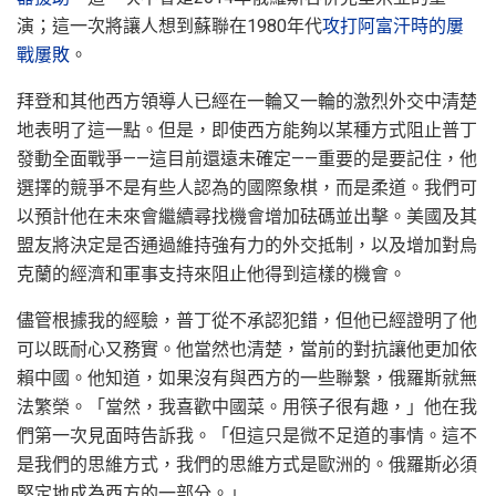
演；這一次將讓人想到蘇聯在1980年代
攻打阿富汗時的屢
戰屢敗
。
拜登和其他西方領導人已經在一輪又一輪的激烈外交中清楚
地表明了這一點。但是，即使西方能夠以某種方式阻止普丁
發動全面戰爭——這目前還遠未確定——重要的是要記住，他
選擇的競爭不是有些人認為的國際象棋，而是柔道。我們可
以預計他在未來會繼續尋找機會增加砝碼並出擊。美國及其
盟友將決定是否通過維持強有力的外交抵制，以及增加對烏
克蘭的經濟和軍事支持來阻止他得到這樣的機會。
儘管根據我的經驗，普丁從不承認犯錯，但他已經證明了他
可以既耐心又務實。他當然也清楚，當前的對抗讓他更加依
賴中國。他知道，如果沒有與西方的一些聯繫，俄羅斯就無
法繁榮。「當然，我喜歡中國菜。用筷子很有趣，」他在我
們第一次見面時告訴我。「但這只是微不足道的事情。這不
是我們的思維方式，我們的思維方式是歐洲的。俄羅斯必須
堅定地成為西方的一部分。」