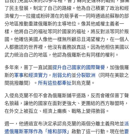
自我們見面以來的20多年裡，普丁轉向史達林的戰術，摒棄
了民主發展，制定了自己的路線。他為自己積累了政治和經
濟權力——拉攏或粉碎潛在的競爭者——同時通過前蘇聯的部
分地區推動重建俄羅斯的主導地位。像其他威權主義者一
樣，他將自己的福祉等同於國家的福祉，將反對派等同於叛
國。他確信美國人像他一樣無所顧忌且渴望權力，在一個人
人都撒謊的世界裡，他沒有義務說真話。因為他相信美國以
武力統治自己的地區，他認為俄羅斯也有同樣的權利。
多年來，普丁一直試圖
提升自己國家的國際聲譽
，加強俄羅
斯的
軍事
和
經濟實力
，
削弱北約
並
分裂歐洲
（同時在美歐之
間挑撥離間）。
所有這些都牽扯
到烏克蘭。
入侵烏克蘭不但不會為俄羅斯鋪平道路，反而會確保普丁聲
名狼藉，讓他的國家在面對更強大、更團結的西方聯盟時，
在外交上被孤立、經濟上癱瘓、戰略上變得脆弱。
週一，他通過宣布決定承認烏克蘭的兩個分離主義飛地並
派
遣俄羅斯軍隊作為「維和部隊」
啟動了這一行動。現在他
要