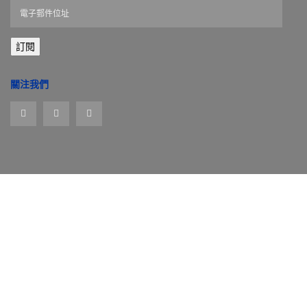
電
子
郵
訂閱
件
位
址
關注我們