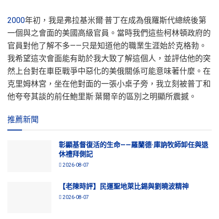
2000
年初，我是弗拉基米爾·普丁在成為俄羅斯代總統後第
一個與之會面的美國高級官員。當時我們這些柯林頓政府的
官員對他了解不多——只是知道他的職業生涯始於克格勃。
我希望這次會面能有助於我大致了解這個人，並評估他的突
然上台對在車臣戰爭中惡化的美俄關係可能意味著什麼。在
克里姆林宮，坐在他對面的一張小桌子旁，我立刻被普丁和
他夸夸其談的前任鮑里斯·葉爾辛的區別之明顯所震撼。
推薦新聞
彰顯基督復活的生命——羅蘭德·庫訥牧師卸任與退
休禮拜側記
2026-08-07
【老陳時評】民運聖地萊比錫與劉曉波精神
2026-08-07