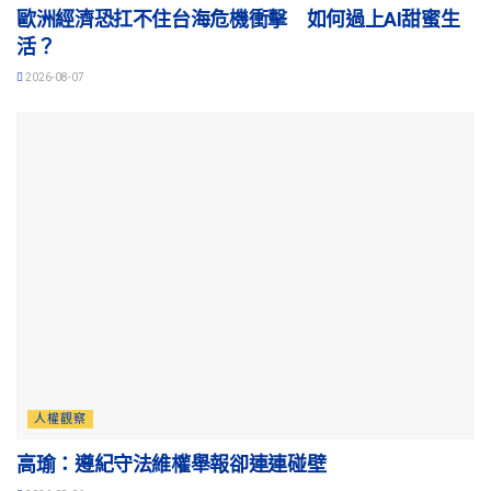
歐洲經濟恐扛不住台海危機衝擊 如何過上AI甜蜜生
活？
2026-08-07
人權觀察
高瑜：遵紀守法維權舉報卻連連碰壁