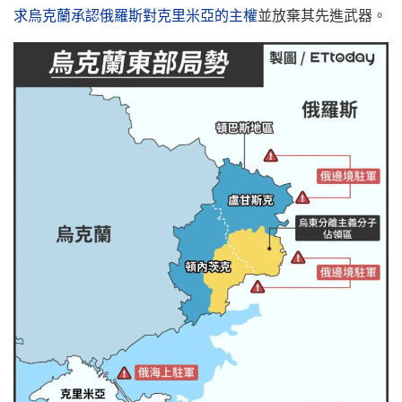
求烏克蘭承認俄羅斯對克里米亞的主權
並放棄其先進武器。