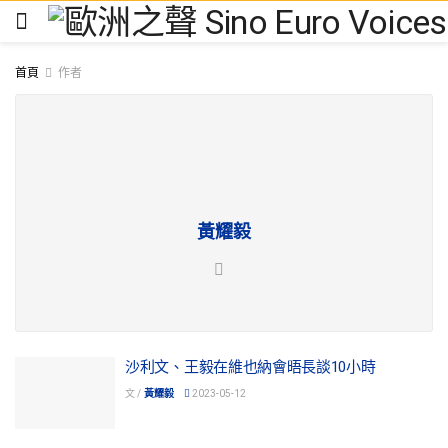
首頁
作者
黃耀毅
沙利文、王毅在維也納會晤長談10小時
文 /
黃耀毅
2023-05-12