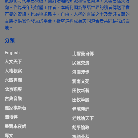
數據化時代早已來臨，面對浩瀚的知識和信息海洋，太容易迷失方
向。作為長年的媒體工作者，本網刊願為華語世界的讀者傳送平實
可靠的資訊，也為追求民主、自由、人權的有識之士及愛好文藝的
友朋提供寫作發文的平台。祈望這裡成為志同道合者共同耕耘的園
地。
分類
English
比爾曼自傳
人文天下
民運交流
人權觀察
淇園漫步
六四專欄
潤南文苑
北京觀察
田牧新著
古典音樂
田牧筆談
嚴家祺新著
老陳時評
圖博特
老魏論天下
墨爾本夜語
胡平論政
專文
視頻薈萃