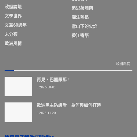
政經論壇
追思萬潤南
文學世界
關注熱點
文革60週年
雪山下的火焰
未分類
香江寄語
歐洲風情
歐洲風情
再見，巴塞羅那！
2026-08-05
歐洲民主防護盾 為何與如何打造
2025-11-20