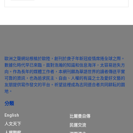
歐洲之聲網站根植於歐陸，創刊於庚子年新冠疫情席捲全球之際。
數據化時代早已來臨，面對浩瀚的知識和信息海洋，太容易迷失方
向。作為長年的媒體工作者，本網刊願為華語世界的讀者傳送平實
可靠的資訊，也為追求民主、自由、人權的有識之士及愛好文藝的
友朋提供寫作發文的平台。祈望這裡成為志同道合者共同耕耘的園
地。
分類
English
比爾曼自傳
人文天下
民運交流
人權觀察