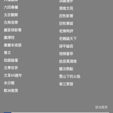
淇園漫步
六四專欄
潤南文苑
北京觀察
田牧新著
古典音樂
田牧筆談
嚴家祺新著
老陳時評
圖博特
老魏論天下
墨爾本夜語
胡平論政
專文
視頻薈萃
政經論壇
追思萬潤南
文學世界
關注熱點
文革60週年
雪山下的火焰
未分類
香江寄語
歐洲風情
歐洲風情