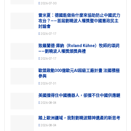
2026-07-30
雷米夏：德國能做些什麼來協助防止中國武力
攻台？——首屆劉曉波人權獎暨中國憲政民主
討論會
2026-07-17
致羅蘭德·庫納（Roland Kühne）牧師的頌詞
——劉曉波人權獎頒獎典禮
2026-07-17
歐盟啟動300億歐元AI超級工廠計畫 法國積極
參與
2026-07-31
美國擋得住中國機器人，卻擋不住中國供應鏈
2026-08-04
踏上歐洲疆域，我對劉曉波精神遺產的新思考
2026-08-04