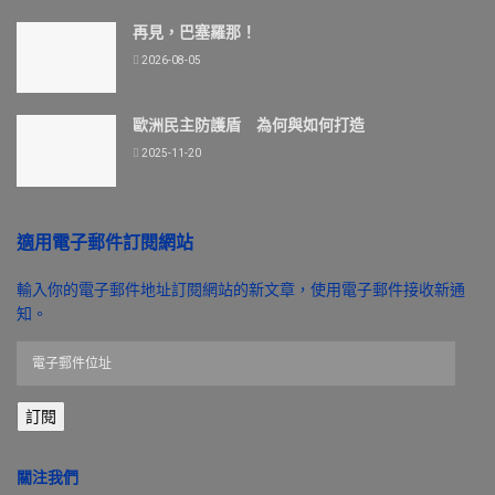
再見，巴塞羅那！
2026-08-05
歐洲民主防護盾 為何與如何打造
2025-11-20
適用電子郵件訂閱網站
輸入你的電子郵件地址訂閱網站的新文章，使用電子郵件接收新通
知。
電
子
郵
訂閱
件
位
址
關注我們