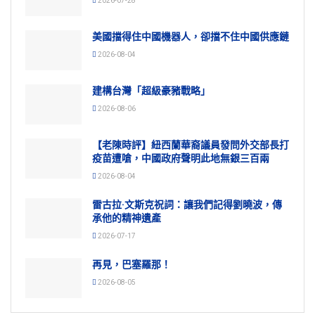
2026-07-28
美國擋得住中國機器人，卻擋不住中國供應鏈
2026-08-04
建構台灣「超級豪豬戰略」
2026-08-06
【老陳時評】紐西蘭華裔議員發問外交部長打
疫苗遭嗆，中國政府聲明此地無銀三百兩
2026-08-04
雷古拉·文斯克祝詞：讓我們記得劉曉波，傳
承他的精神遺產
2026-07-17
再見，巴塞羅那！
2026-08-05