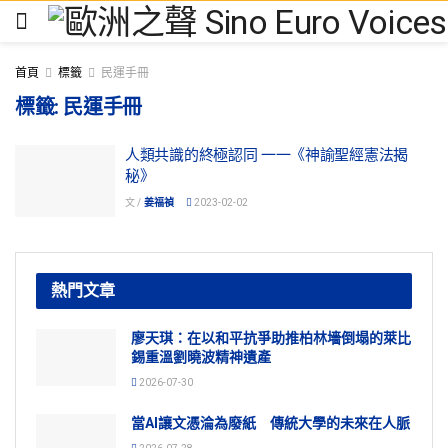
首頁
標籤
民運手冊
標籤:
民運手冊
人類共識的終極認同 一一《神諭聖經憲法揭
秘》
文 /
姜福禎
2023-02-02
熱門文章
廖天琪：在以和平抗爭助推柏林墻倒塌的萊比
錫重溫劉曉波精神遺產
2026-07-30
當AI讓文憑淪為廢紙 傳統大學的未來在人脈