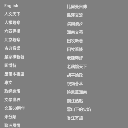
English
比爾曼自傳
人文天下
民運交流
人權觀察
淇園漫步
六四專欄
潤南文苑
北京觀察
田牧新著
古典音樂
田牧筆談
嚴家祺新著
老陳時評
圖博特
老魏論天下
墨爾本夜語
胡平論政
專文
視頻薈萃
政經論壇
追思萬潤南
文學世界
關注熱點
文革60週年
雪山下的火焰
未分類
香江寄語
歐洲風情