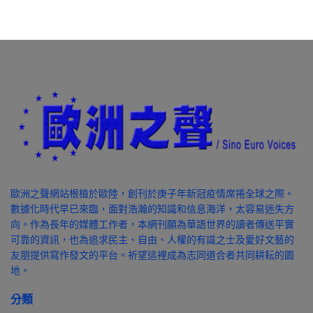
歐洲之聲網站根植於歐陸，創刊於庚子年新冠疫情席捲全球之際。
數據化時代早已來臨，面對浩瀚的知識和信息海洋，太容易迷失方
向。作為長年的媒體工作者，本網刊願為華語世界的讀者傳送平實
可靠的資訊，也為追求民主、自由、人權的有識之士及愛好文藝的
友朋提供寫作發文的平台。祈望這裡成為志同道合者共同耕耘的園
地。
分類