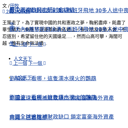
文 /
田牧
暨中國憲政民主研討會講話
數天內6萬移民游泳湧入西班牙飛地 30多人途中
2021-01-25
王策走了，為了實現中國的共和憲政之夢，鞠躬盡瘁，耗盡了
生
數天內6萬移民游泳湧入西班牙飛地 30多人途中
畢生精力，倒在了漫漫革命的征途上。多少朋友依依不舍，不
忍道別，希望留住他的天國遠足……，然而山高可攀，海闊可
越，惟有生命無法續 ...
生
上一個
下一個
人文天下
上一個
下一個
人文天下
劉曉波：看哪，這隻濡水撲火的鸚鵡
劉曉波：看哪，這隻濡水撲火的鸚鵡
中國全球追稅補財政缺口 鎖定富豪海外資產
中國全球追稅補財政缺口 鎖定富豪海外資產
再見，巴塞羅那！