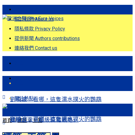
歐洲之聲發刊詞 Eng
關於我們 About us
隱私條款 Privacy Policy
提供新聞 Authors contributions
連絡我們 Contact us
首頁
關注熱點
首頁
關注熱點
劉曉波：看哪，這隻濡水撲火的鸚鵡
劉曉波：看哪，這隻濡水撲火的鸚鵡
建構台灣「超級豪豬戰略」
首頁
標籤
王策