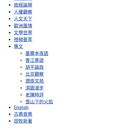
政經論壇
人權觀察
人文天下
歐洲風情
文學世界
視頻薈萃
專文
墨爾本夜語
香江寄語
胡平論政
北京觀察
潤南文苑
淇園漫步
老陳時評
雪山下的火焰
English
古典音樂
田牧新著