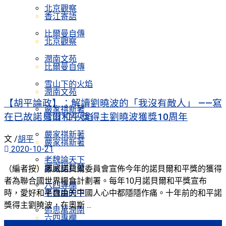
北京觀察
香江寄語
比爾曼自傳
北京觀察
潤南文苑
比爾曼自傳
雪山下的火焰
潤南文苑
【胡平論政】：解讀劉曉波的「我沒有敵人」 ——寫
嚴家祺新著
在已故諾貝爾和平獎得主劉曉波獲獎10周年
雪山下的火焰
嚴家祺新著
文 /
胡平
嚴家祺新著
2020-10-21
老魏論天下
嚴家祺新著
（編者按）挪威諾貝爾委員會宣佈今年的諾貝爾和平獎的獲得
者為聯合國世界糧食計劃署。每年10月諾貝爾和平獎宣布
六四專欄
時，愛好和平自由的中國人心中都隱隱作痛。十年前的和平諾
老魏論天下
獎得主劉曉波，在奧斯 ...
追思萬潤南
六四專欄