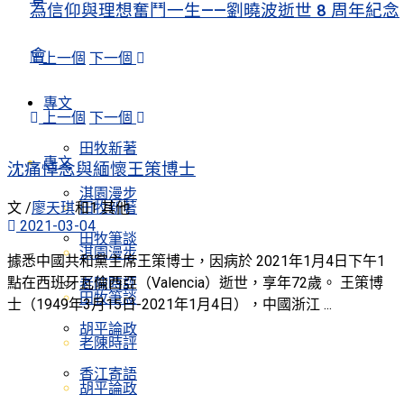
為信仰與理想奮鬥一生——劉曉波逝世 8 周年紀念
會
上一個
下一個
專文
上一個
下一個
田牧新著
專文
沈痛悼念與緬懷王策博士
淇園漫步
田牧新著
文 /
廖天琪
和
1 其他
2021-03-04
田牧筆談
淇園漫步
據悉中國共和黨主席王策博士，因病於 2021年1月4日下午1
點在西班牙瓦倫西亞（Valencia）逝世，享年72歲。 王策博
老陳時評
田牧筆談
士（1949年3月15日-2021年1月4日），中國浙江 ...
胡平論政
老陳時評
香江寄語
胡平論政