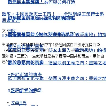
再見，巴塞羅那！
歐洲民主防護盾 為何與如何打造
致敬，中國民運志士王策！ ——全球網絡王策博士追
歐洲民主防護盾 為何與如何打造
巴黎開業首日 Shein深陷輿論風暴
思會文告
文 /
田牧
巴黎開業首日 Shein深陷輿論風暴
展示向日葵的土地：艾未未深入「戰爭腹地」拍
2021-01-18
王策走了，2021年1月4日下午1點他因病在西班牙瓦倫西亞
關於烏克蘭的電影
展示向日葵的土地：艾未未深入「戰爭腹地」拍
（Valencia）於世長辭，享年不足72歲。 王策真不該走，他
還年輕。王策的一生似乎就是為了實現中國共和而生，用他自
己的 ...
關於烏克蘭的電影
歐洲思想文化長廊：德國浪漫主義之四：豐饒之
–哥尼斯堡的傳奇
歐洲思想文化長廊：德國浪漫主義之四：豐饒之
–哥尼斯堡的傳奇
上一個
下一個
文學世界