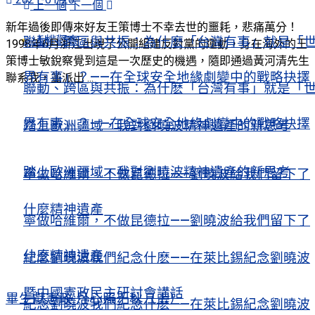
上一個
下一個
新年過後即傳來好友王策博士不幸去世的噩耗，悲痛萬分！
人權觀察
聯動、跨區與共振：為什麽「台灣有事」就是「
1998年6月浙江出現了公開組建反對黨的運動，身在海外的王
策博士敏銳察覺到這是一次歷史的機遇，隨即通過黃河清先生
界有事」？——在全球安全地緣劇變中的戰略抉擇
聯系我，並派出 ...
聯動、跨區與共振：為什麽「台灣有事」就是「
界有事」？——在全球安全地緣劇變中的戰略抉擇
踏上歐洲疆域，我對劉曉波精神遺產的新思考
踏上歐洲疆域，我對劉曉波精神遺產的新思考
寧做哈維爾，不做昆德拉——劉曉波給我們留下了
什麼精神遺產
寧做哈維爾，不做昆德拉——劉曉波給我們留下了
什麼精神遺產
紀念劉曉波我們紀念什麽——在萊比錫紀念劉曉波
暨中國憲政民主研討會講話
畢生獻憲政 丹心照千秋（上）
紀念劉曉波我們紀念什麽——在萊比錫紀念劉曉波