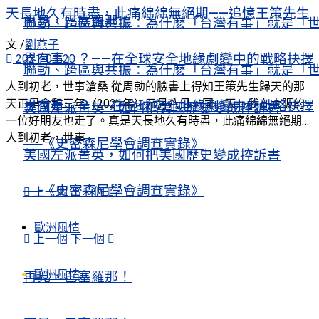
天長地久有時盡，此痛綿綿無絕期——追憶王策先生
再見，巴塞羅那！
聯動、跨區與共振：為什麽「台灣有事」就是「
文 /
劉燕子
界有事」？——在全球安全地緣劇變中的戰略抉擇
2021-01-20
聯動、跨區與共振：為什麽「台灣有事」就是「
人到初老，世事滄桑 從周勍的臉書上得知王策先生歸天的那
天正是令和三年（2021年）元月八日。同一天，我在大阪的
界有事」？——在全球安全地緣劇變中的戰略抉擇
美國左派菁英，如何把美國歷史變成控訴書
一位好朋友也走了。真是天長地久有時盡，此痛綿綿無絕期…
人到初老，世事 ...
──《史密森尼學會調查實錄》
美國左派菁英，如何把美國歷史變成控訴書
──《史密森尼學會調查實錄》
上一個
下一個
歐洲風情
上一個
下一個
歐洲風情
再見，巴塞羅那！