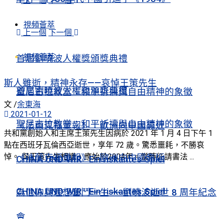
上一個
下一個
視頻薈萃
上一個
下一個
視頻薈萃
首屆劉曉波人權獎頒獎典禮
斯人雖逝，精神永存——哀悼王策先生
首屆劉曉波人權獎頒獎典禮
聖尼古拉教堂：和平祈禱與自由精神的象徵
文 /
余東海
2021-01-12
聖尼古拉教堂：和平祈禱與自由精神的象徵
《法蘭克福彙報》：歐洲向中國靠近
共和黨創始人和主席王策先生因病於 2021 年 1 月 4 日下午 1
點在西班牙瓦倫西亞逝世，享年 72 歲。驚悉噩耗，不勝哀
悼。 與王策先生相識，應始於2004年。當時征請書法 ...
《法蘭克福彙報》：歐洲向中國靠近
CHINA UND WIR · Ein riskantes Spiel
CHINA UND WIR · Ein riskantes Spiel
為信仰與理想奮鬥一生——劉曉波逝世 8 周年紀念
會