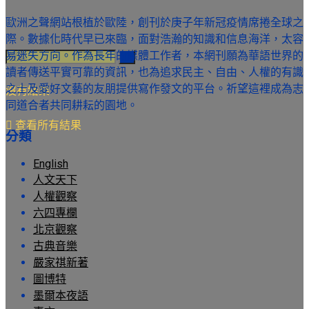
歐洲之聲網站根植於歐陸，創刊於庚子年新冠疫情席捲全球之
際。數據化時代早已來臨，面對浩瀚的知識和信息海洋，太容
易迷失方向。作為長年的媒體工作者，本網刊願為華語世界的
讀者傳送平實可靠的資訊，也為追求民主、自由、人權的有識
之士及愛好文藝的友朋提供寫作發文的平台。祈望這裡成為志
沒有結果
同道合者共同耕耘的園地。
查看所有結果
分類
English
人文天下
人權觀察
六四專欄
北京觀察
古典音樂
嚴家祺新著
圖博特
墨爾本夜語