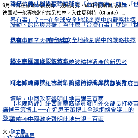
建構台灣「超級豪豬戰略」
聯動、跨區與共振：為什麽「台灣有事」就是「
8月19日在旅途中被投毒，幾經周折，於3日後獲當局批准，
德國派一架專機將他接到柏林，入住夏利特（Charité） ...
界有事」？——在全球安全地緣劇變中的戰略抉擇
聯動、跨區與共振：為什麽「台灣有事」就是「
界有事」？——在全球安全地緣劇變中的戰略抉擇
揭穿中國三大假性敘事
揭穿中國三大假性敘事
踏上歐洲疆域，我對劉曉波精神遺產的新思考
踏上歐洲疆域，我對劉曉波精神遺產的新思考
【老陳時評】紐西蘭華裔議員發問外交部長打疫
遭嗆，中國政府聲明此地無銀三百兩
【老陳時評】紐西蘭華裔議員發問外交部長打疫
痛悼王策博士——在追思王策博士全球網絡會議上的
發言
遭嗆，中國政府聲明此地無銀三百兩
上一個
下一個
文 /
陳立群
人權觀察
2021-01-26