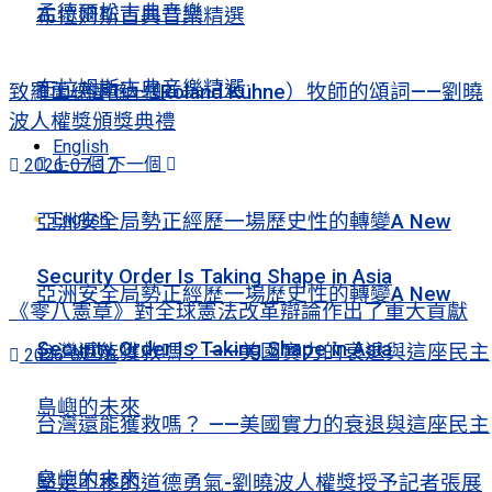
孟德爾松古典音樂
布拉姆斯古典音樂精選
布拉姆斯古典音樂精選
致羅蘭德·庫納（Roland Kühne）牧師的頌詞——劉曉
上一個
下一個
波人權獎頒獎典禮
English
上一個
下一個
2026-07-17
English
亞洲安全局勢正經歷一場歷史性的轉變A New
Security Order Is Taking Shape in Asia
亞洲安全局勢正經歷一場歷史性的轉變A New
《零八憲章》對全球憲法改革辯論作出了重大貢獻
Security Order Is Taking Shape in Asia
台灣還能獲救嗎？ ——美國實力的衰退與這座民主
2026-07-28
島嶼的未來
台灣還能獲救嗎？ ——美國實力的衰退與這座民主
島嶼的未來
堅定不移的道德勇氣-劉曉波人權獎授予記者張展