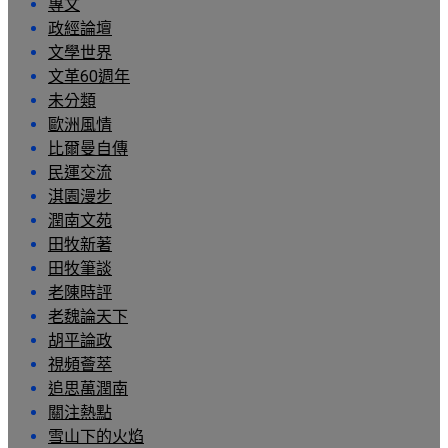
專文
政經論壇
文學世界
文革60週年
未分類
歐洲風情
比爾曼自傳
民運交流
淇園漫步
潤南文苑
田牧新著
田牧筆談
老陳時評
老魏論天下
胡平論政
視頻薈萃
追思萬潤南
關注熱點
雪山下的火焰