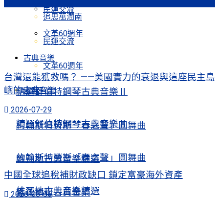
熱門文章
民運交流
追思萬潤南
文革60週年
民運交流
古典音樂
文革60週年
台灣還能獲救嗎？ ——美國實力的衰退與這座民主島
嶼的未來
古典音樂
精選舒伯特鋼琴古典音樂Ⅱ
2026-07-29
精選舒伯特鋼琴古典音樂Ⅱ
約翰斯特勞斯「春之聲」圓舞曲
約翰斯特勞斯「春之聲」圓舞曲
維瓦地古典音樂精選
中國全球追稅補財政缺口 鎖定富豪海外資產
維瓦地古典音樂精選
孟德爾松古典音樂
2026-08-06