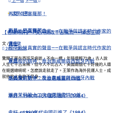
上一個
下一個
文學世界
再見，巴塞羅那！
再見，巴塞羅那！
和平始於真實的聲音——在戰爭與謊言時代作家的
【老陳時評】：文人問政千古風流——悼念王策
文 /
陳維健
責任
和平始於真實的聲音——在戰爭與謊言時代作家的
2021-02-28
驚聞王策在西班牙病逝，不由一楞，年時還輕72歲，古人說
責任
水晶般的精神：喬治奧威爾與西班牙內戰
人生七十古來稀，但今人不比古人，美國兩個七十好幾的人還
在競選總統呢，怎麽說走就走了。王策作為海外民運人士，成
就他的大名的不是身 ...
水晶般的精神：喬治奧威爾與西班牙內戰
瑞典茉莉第十二次自選題畫詩10首
瑞典茉莉第十二次自選題畫詩10首
幸好，1980年代中國引進了《1984》
幸好，1980年代中國引進了《1984》