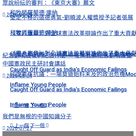
眾說紛紜的審判：《東京大審》薦文
和牧師羅蘭德·庫納
2026-07-09
堅定不移的道德勇氣-劉曉波人權獎授予記者張展
和牧師羅蘭德·庫納
《零八憲章》對全球憲法改革辯論作出了重大貢
《零八憲章》對全球憲法改革辯論作出了重大貢
印度青年抗議：一場莫迪始料未及的政治危機Mod
紀念劉曉波我們紀念什麽——在萊比錫紀念劉曉波暨
中國憲政民主研討會講話
Caught Off Guard as India’s Economic Failings
印度青年抗議：一場莫迪始料未及的政治危機Mod
2026-08-04
Inflame Young People
Caught Off Guard as India’s Economic Failings
Inflame Young People
上一個
下一個
我們是無根的中國知識分子
上一個
下一個
2026-07-27