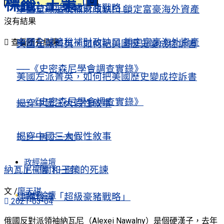
標籤:
王策
建構台灣「超級豪豬戰略」
中國全球追稅補財政缺口 鎖定富豪海外資產
沒有結果
中國全球追稅補財政缺口 鎖定富豪海外資產
查看所有結果
美國左派菁英，如何把美國歷史變成控訴書
──《史密森尼學會調查實錄》
美國左派菁英，如何把美國歷史變成控訴書
──《史密森尼學會調查實錄》
揭穿中國三大假性敘事
揭穿中國三大假性敘事
上一個
下一個
政經論壇
納瓦尼闖關和王策的死諫
上一個
下一個
文 /
廖天琪
政經論壇
建構台灣「超級豪豬戰略」
2021-03-04
俄國反對派領袖納瓦尼（Alexei Nawalny）是個硬漢子，去年