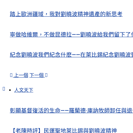
踏上歐洲疆域，我對劉曉波精神遺產的新思考
寧做哈維爾，不做昆德拉——劉曉波給我們留下了
紀念劉曉波我們紀念什麽——在萊比錫紀念劉曉波
上一個
下一個
人文天下
彰顯基督復活的生命——羅蘭德·庫訥牧師卸任與
【老陳時評】民運聖地萊比錫與劉曉波精神