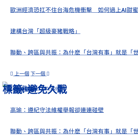
歐洲經濟恐扛不住台海危機衝擊 如何過上AI
建構台灣「超級豪豬戰略」
聯動、跨區與共振：為什麽「台灣有事」就是「世
上一個
下一個
標籤:
避免久戰
人權觀察
關注熱點
高瑜：遵紀守法維權舉報卻連連碰壁
聯動、跨區與共振：為什麽「台灣有事」就是「世