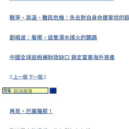
戰爭、高溫、難民危機：失去對自身命運掌控的歐洲Europe’s Control
劉曉波：看哪，這隻濡水撲火的鸚鵡
中國全球追稅補財政缺口 鎖定富豪海外資產
上一個
下一個
歐洲風情
再見，巴塞羅那！