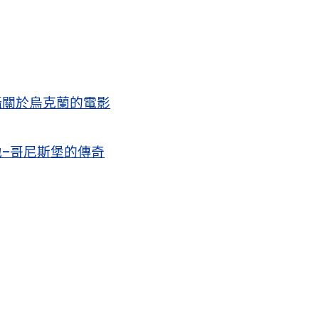
攝關於烏克蘭的電影
–哥尼斯堡的傳奇