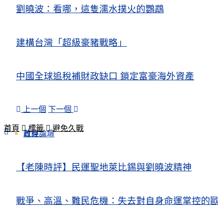
劉曉波：看哪，這隻濡水撲火的鸚鵡
建構台灣「超級豪豬戰略」
中國全球追稅補財政缺口 鎖定富豪海外資產
上一個
下一個
首頁
標籤
避免久戰
政經論壇
首頁
【老陳時評】民運聖地萊比錫與劉曉波精神
戰爭、高溫、難民危機：失去對自身命運掌控的歐洲Europe’s Control