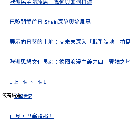
歐洲民主防護盾 為何與如何打造
巴黎開業首日 Shein深陷輿論風暴
展示向日葵的土地：艾未未深入「戰爭腹地」拍
歐洲思想文化長廊：德國浪漫主義之四：豐饒之地
上一個
下一個
沒有結果
文學世界
再見，巴塞羅那！