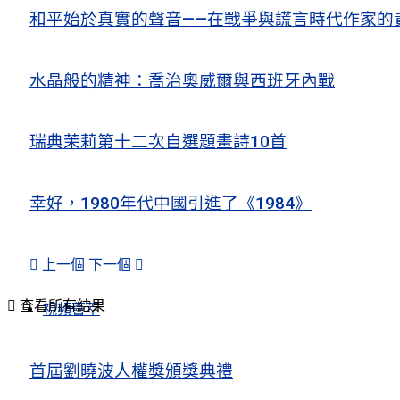
和平始於真實的聲音——在戰爭與謊言時代作家的
水晶般的精神：喬治奧威爾與西班牙內戰
瑞典茉莉第十二次自選題畫詩10首
幸好，1980年代中國引進了《1984》
上一個
下一個
查看所有結果
視頻薈萃
首屆劉曉波人權獎頒獎典禮