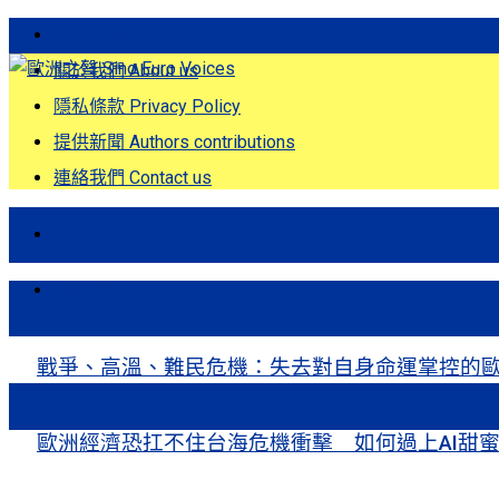
歐洲之聲發刊詞 Eng
關於我們 About us
隱私條款 Privacy Policy
提供新聞 Authors contributions
連絡我們 Contact us
首頁
關注熱點
戰爭、高溫、難民危機：失去對自身命運掌控的歐洲Europe’s Control
歐洲經濟恐扛不住台海危機衝擊 如何過上AI