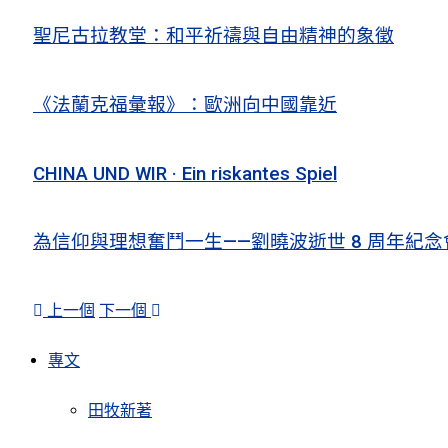
聖尼古拉教堂：和平祈禱與自由精神的象徵
《法蘭克福彙報》：歐洲向中國靠近
CHINA UND WIR · Ein riskantes Spiel
為信仰與理想奮鬥一生——劉曉波逝世 8 周年紀念
上一個
下一個
專文
田牧新著