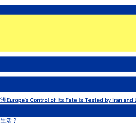
 of Its Fate Is Tested by Iran and Ukraine
甜蜜生活？