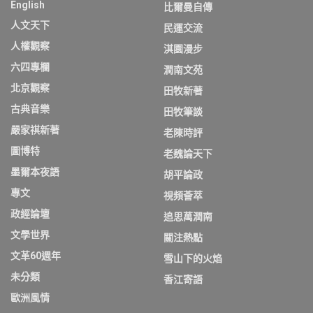
English
比爾曼自傳
人文天下
民運交流
人權觀察
淇園漫步
六四專欄
潤南文苑
北京觀察
田牧新著
古典音樂
田牧筆談
嚴家祺新著
老陳時評
圖博特
老魏論天下
墨爾本夜語
胡平論政
專文
視頻薈萃
政經論壇
追思萬潤南
文學世界
關注熱點
文革60週年
雪山下的火焰
未分類
香江寄語
歐洲風情