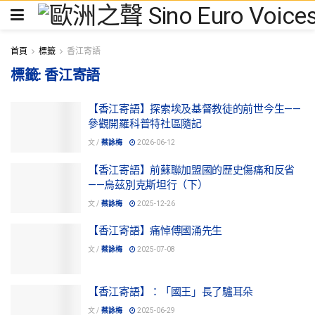
首頁
標籤
香江寄語
標籤:
香江寄語
【香江寄語】探索埃及基督教徒的前世今生——
參觀開羅科普特社區隨記
文 /
蔡詠梅
2026-06-12
【香江寄語】前蘇聯加盟國的歷史傷痛和反省
——烏茲別克斯坦行（下）
文 /
蔡詠梅
2025-12-26
【香江寄語】痛悼傅國涌先生
文 /
蔡詠梅
2025-07-08
【香江寄語】：「國王」長了驢耳朵
文 /
蔡詠梅
2025-06-29