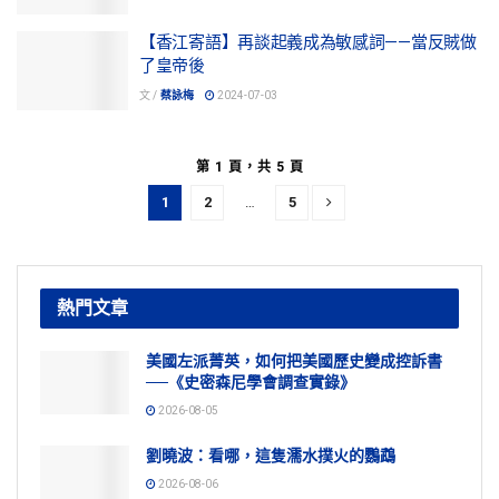
【香江寄語】再談起義成為敏感詞——當反賊做
了皇帝後
文 /
蔡詠梅
2024-07-03
第 1 頁，共 5 頁
1
2
…
5
熱門文章
美國左派菁英，如何把美國歷史變成控訴書
──《史密森尼學會調查實錄》
2026-08-05
劉曉波：看哪，這隻濡水撲火的鸚鵡
2026-08-06