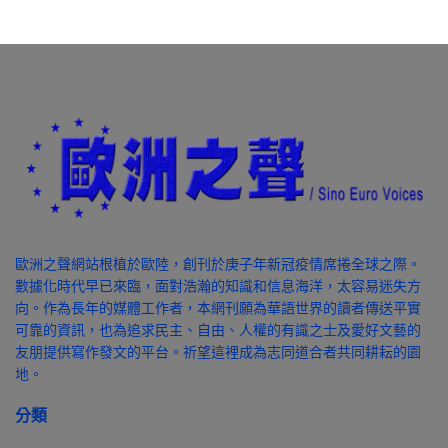
歐洲之聲網站根植於歐陸，創刊於庚子年新冠疫情席捲全球之際。
數據化時代早已來臨，面對浩瀚的知識和信息海洋，太容易迷失方
向。作為長年的媒體工作者，本網刊願為華語世界的讀者傳送平實
可靠的資訊，也為追求民主、自由、人權的有識之士及愛好文藝的
友朋提供寫作發文的平台。祈望這裡成為志同道合者共同耕耘的園
地。
分類