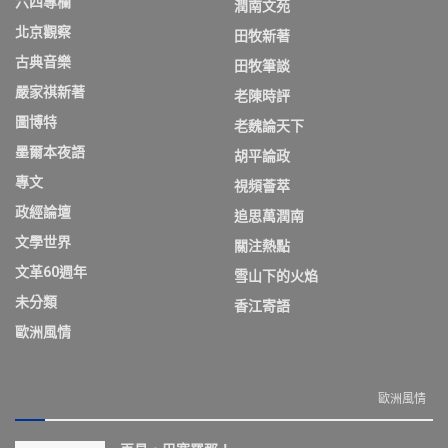
六四專欄
潤南文苑
北京觀察
田牧新著
古典音樂
田牧筆談
嚴家祺新著
老陳時評
圖博特
老魏論天下
墨爾本夜語
胡平論政
專文
視頻薈萃
政經論壇
追思萬潤南
文學世界
關注熱點
文革60週年
雪山下的火焰
未分類
香江寄語
歐洲風情
歐洲風情