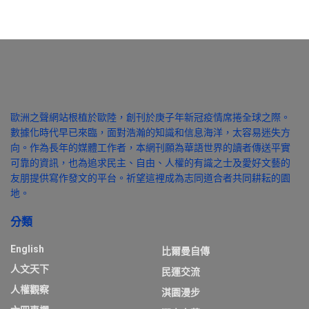
歐洲之聲網站根植於歐陸，創刊於庚子年新冠疫情席捲全球之際。
數據化時代早已來臨，面對浩瀚的知識和信息海洋，太容易迷失方
向。作為長年的媒體工作者，本網刊願為華語世界的讀者傳送平實
可靠的資訊，也為追求民主、自由、人權的有識之士及愛好文藝的
友朋提供寫作發文的平台。祈望這裡成為志同道合者共同耕耘的園
地。
分類
English
比爾曼自傳
人文天下
民運交流
人權觀察
淇園漫步