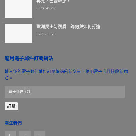
再見，巴塞羅那！
2026-08-05
歐洲民主防護盾 為何與如何打造
2025-11-20
適用電子郵件訂閱網站
輸入你的電子郵件地址訂閱網站的新文章，使用電子郵件接收新通
知。
電
子
郵
訂閱
件
位
址
關注我們