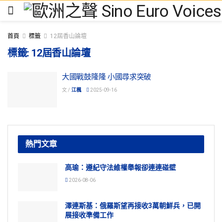
首頁
標籤
12屆香山論壇
標籤:
12屆香山論壇
大國戰鼓隆隆 小國尋求突破
文 /
江楓
2025-09-16
熱門文章
高瑜：遵紀守法維權舉報卻連連碰壁
2026-08-06
澤連斯基：俄羅斯望再接收3萬朝鮮兵，已開
展接收準備工作