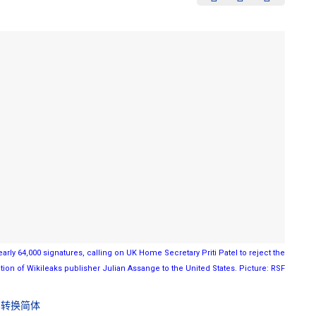
arly 64,000 signatures, calling on UK Home Secretary Priti Patel to reject the
ition of Wikileaks publisher Julian Assange to the United States. Picture: RSF
转换简体