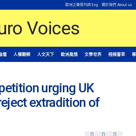
歐洲之聲發刊詞 Eng
關於我們 About us
論壇
人權觀察
人文天下
歐洲風情
文學世界
視頻薈萃
專
petition urging UK
ject extradition of