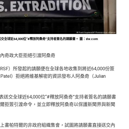
交全球近64,000位“#釋放阿桑奇”支持者簽名的請願書。 圖：dw.com
內奇政大臣拒絕引渡阿桑奇
SF）所發起的請願便在全球各地收集到將近64,000份簽
Patel）拒絕將維基解密的資訊發布人阿桑奇（Julian
表送交全球近64,000位“#釋放阿桑奇”支持者簽名的請願書
爾拒簽引渡命令，並立即釋放阿桑奇以保護新聞界與新聞
上書帕特爾的非政府組織集會，試圖將請願書直接送交內