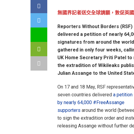
無國界記者送交全球請願，敦促英國
Reporters Without Borders (RSF)
delivered a petition of nearly 64,
signatures from around the world
gathered in only four weeks, calli
UK Home Secretary Priti Patel to 
the extradition of Wikileaks publi
Julian Assange to the United Stat
On 17 and 18 May, RSF representativ
seven countries delivered
a petition
by nearly 64,000 #FreeAssange
supporters
around the world (betwee
to sign the extradition order and in
releasing Assange without further de