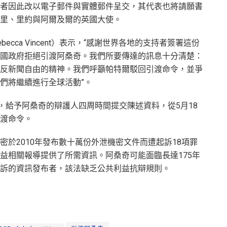
者因此改以電子郵件與實體郵件呈交，其代表也將請願書
里、里約與阿爾及爾的英國大使。
cca Vincent）表示，“感謝世界各地的支持者簽署這份
國政府拒絕引渡阿桑奇。我們所要傳達的訊息十分清楚：
反新聞自由的精神。我們呼籲帕特爾駁回引渡命令，並爭
們將繼續進行全球活動”。
，給予阿桑奇的辯護人四周時間提交陳述資料，從5月18
渡命令。
於2010年發布數十萬份外泄機密文件而遭起訴18項罪
益相關報導提供了所需資訊。阿桑奇可能面臨長達175年
訴的資訊發布者，該法缺乏公共利益抗辯規則。