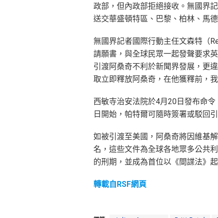
政部，但內政部拒絕接收。無國界記
送交華盛頓特區、巴黎、柏林、馬德
無國界記者國際行動主任文森特（Rebe
請願書，與全球民眾一起發聲要求英
引渡阿桑奇不利於新聞界發展，更違
取立即釋放阿桑奇，在他獲釋前，我
西敏寺治安法院於4月20日發布命令
日開始，帕特爾可隨時簽署或駁回引
如被引渡至美國，阿桑奇將因維基解密
名，這些文件為全球各地眾多公共利
的刑期，並成為首位以《間諜法》起
轉載自RSF網頁