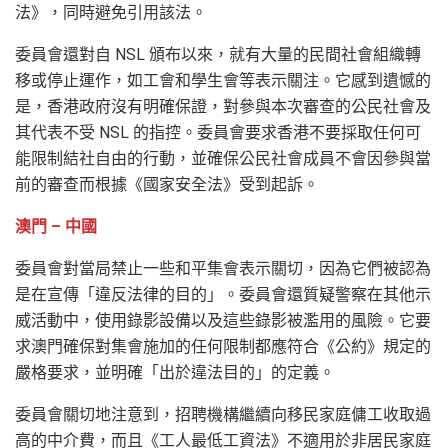
法》，同時避免引用該法。
委員會還對自 NSL 頒布以來，就有大量的民間社會組織轉
移或停止運作，如工會和學生會等表示關注。它感到遺憾的
是，香港政府沒有明確保證，對參與本次審查的公民社會及
其代表不受 NSL 的指控。委員會要求香港不要採取任何可
能限制結社自由的行動，並確保公民社會成員不會因參與當
前的審查而根據《國家安全法》受到起訴。
澳門 – 中國
委員會對當局禁止一些和平集會表示關切，因為它們被認為
是在宣傳「違反法律的目的」。委員會還質疑警察在其他示
威活動中，使用錄影設備以及這些錄影被濫用的風險。它要
求澳門確保對集會施加的任何限制都應符合《公約》規定的
嚴格要求，並明確「出於違法目的」的定義。
委員會關切地注意到，招聘機構繼續向移民家庭傭工收取過
高的中介費，而且《工人最低工資法》不適用於非居民家庭