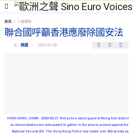
首頁
人權觀察
聯合國呼籲香港應廢除國安法
文 /
棋語
2022-07-28
HONG KONG, CHINA - 2020/05/27: Riot police stand guard at Mong Kok district
as demonstrators are anticipated to gather in the area to protest against the
National Security Bill. The Hong Kong Police has made over 360 arrests as