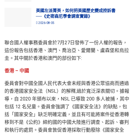
美國左派菁英，如何把美國歷史變成控訴書
──《史密森尼學會調查實錄》
2026-08-05
聯合國人權事務委員會於7月27日發佈了一份人權的報告，
這份報告包括香港、澳門、喬治亞、愛爾蘭、盧森堡和烏拉
圭。其中關於香港和澳門的部份如下:
香港 – 中國
委員會對中國全國人民代表大會未經與香港公眾協商而通過
的香港國家安全法（NSL）的解釋,過於寬泛深表關切。據報
導，自 2020 年頒布以來，NSL 已導致 200 多人被捕，其中
包括 12 名兒童。委員會強調了《國家安全法》的缺點，包
括「國家安全」缺乏明確定義，並且有可能將案件從香港轉
移到不是《公約》締約國的中國大陸進行調查、起訴、審判
和執行的處罰。委員會敦促香港採取行動廢除《國家安全