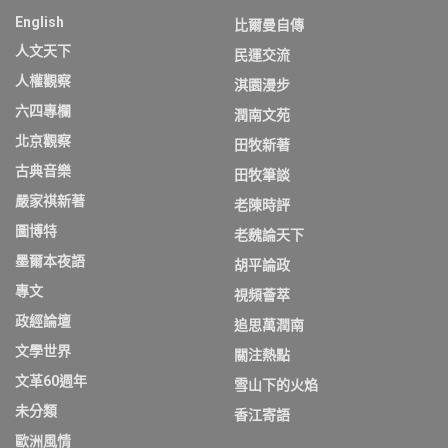
English
比爾曼自傳
人文天下
民運交流
人權觀察
淇園漫步
六四專欄
潤南文苑
北京觀察
田牧新著
古典音樂
田牧筆談
嚴家祺新著
老陳時評
圖博特
老魏論天下
墨爾本夜語
胡平論政
專文
視頻薈萃
政經論壇
追思萬潤南
文學世界
關注熱點
文革60週年
雪山下的火焰
未分類
香江寄語
歐洲風情