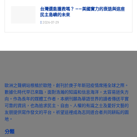
台灣還能獲救嗎？ ——美國實力的衰退與這座
民主島嶼的未來
2026-07-29
歐洲之聲網站根植於歐陸，創刊於庚子年新冠疫情席捲全球之際。
數據化時代早已來臨，面對浩瀚的知識和信息海洋，太容易迷失方
向。作為長年的媒體工作者，本網刊願為華語世界的讀者傳送平實
可靠的資訊，也為追求民主、自由、人權的有識之士及愛好文藝的
友朋提供寫作發文的平台。祈望這裡成為志同道合者共同耕耘的園
地。
分類