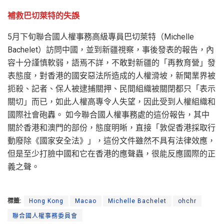
補救巴切萊特的失誤
5月下旬聯合國人權事務高級專員巴切萊特（Michelle
Bachelet）訪問中國，並到新疆視察，事後發表的報告，內
容十分謹慎軟弱，語焉不詳，不敢對新疆的「再教育營」發
表態度，對香港的國安惡法所造成的人權滑坡，新聞業界被
扼殺、記者、保人被逮捕關押、民間組織被關閉都只「表示
關切」而已，如此人權高專令人失望，因此受到人權組織和
國際社會砲轟。 如今聯合國人權事務處的這份報告，其中
關於香港和澳門的部份，態度明晰，直接「敦促香港採取行
動廢除《國家安全法》」，這份文件雖然不具有法律效應，
但是至少打臉中國和它在香港的應聲蟲，很能反應國際的正
義之聲。
標籤:
Hong Kong
Macao
Michelle Bachelet
ohchr
聯合國人權事務委員會