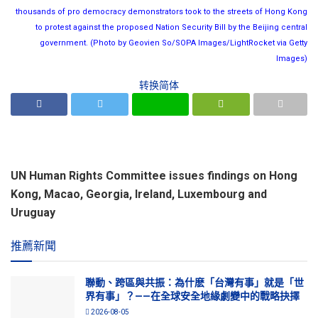
thousands of pro democracy demonstrators took to the streets of Hong Kong
to protest against the proposed Nation Security Bill by the Beijing central
government. (Photo by Geovien So/SOPA Images/LightRocket via Getty
Images)
转换简体
UN Human Rights Committee issues findings on Hong
Kong, Macao, Georgia, Ireland, Luxembourg and
Uruguay
推薦新聞
聯動、跨區與共振：為什麽「台灣有事」就是「世
界有事」？——在全球安全地緣劇變中的戰略抉擇
2026-08-05