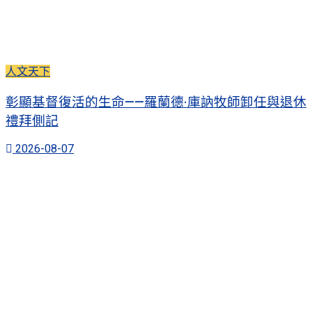
人文天下
彰顯基督復活的生命——羅蘭德·庫訥牧師卸任與退休
禮拜側記
2026-08-07