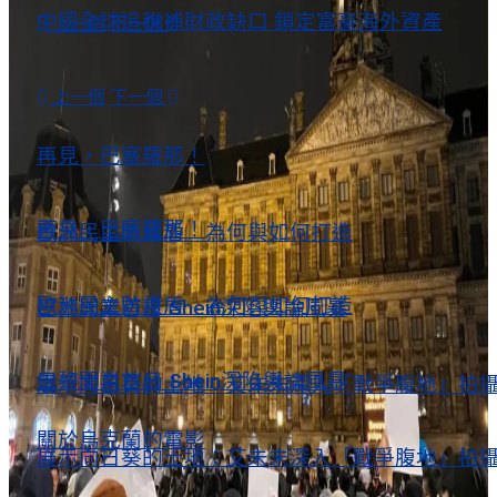
中國全球追稅補財政缺口 鎖定富豪海外資產
上一個
下一個
歐洲風情
上一個
下一個
歐洲風情
再見，巴塞羅那！
再見，巴塞羅那！
歐洲民主防護盾 為何與如何打造
歐洲民主防護盾 為何與如何打造
巴黎開業首日 Shein深陷輿論風暴
巴黎開業首日 Shein深陷輿論風暴
展示向日葵的土地：艾未未深入「戰爭腹地」拍
關於烏克蘭的電影
展示向日葵的土地：艾未未深入「戰爭腹地」拍