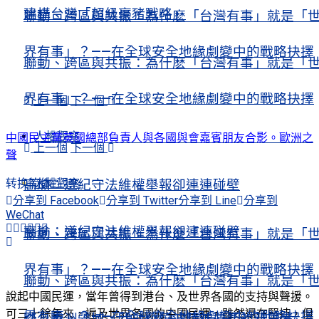
建構台灣「超級豪豬戰略」
聯動、跨區與共振：為什麽「台灣有事」就是「
界有事」？——在全球安全地緣劇變中的戰略抉擇
聯動、跨區與共振：為什麽「台灣有事」就是「
界有事」？——在全球安全地緣劇變中的戰略抉擇
上一個
下一個
人權觀察
中國民主黨英國總部負責人與各國與會嘉賓朋友合影。歐洲之
上一個
下一個
聲
转换简体
人權觀察
高瑜：遵紀守法維權舉報卻連連碰壁
分享到 Facebook
分享到 Twitter
分享到 Line
分享到
WeChat
高瑜：遵紀守法維權舉報卻連連碰壁
聯動、跨區與共振：為什麽「台灣有事」就是「
界有事」？——在全球安全地緣劇變中的戰略抉擇
聯動、跨區與共振：為什麽「台灣有事」就是「
說起中國民運，當年曾得到港台、及世界各國的支持與聲援。
可三十餘年來，遍及世界各國的中國民運，雖然還在堅持，但
界有事」？——在全球安全地緣劇變中的戰略抉擇
踏上歐洲疆域，我對劉曉波精神遺產的新思考