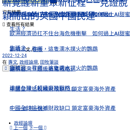
新覺醒新重聚新征程——見證脫
沒有結果
穎而出的英國中國民運
and Ukraine Wars, Wildfires and Migration
歐洲經濟恐扛不住台海危機衝擊 如何過上AI甜
查看所有結果
生活？
歐洲經濟恐扛不住台海危機衝擊 如何過上AI甜
生活？
劉曉波：看哪，這隻濡水撲火的鸚鵡
文 /
田牧
2022-12-24
在
專文
,
政經論壇
,
田牧筆談
劉曉波：看哪，這隻濡水撲火的鸚鵡
建構台灣「超級豪豬戰略」
建構台灣「超級豪豬戰略」
中國全球追稅補財政缺口 鎖定富豪海外資產
中國全球追稅補財政缺口 鎖定富豪海外資產
上一個
下一個
政經論壇
上一個
下一個