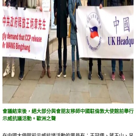
會議結束後，絕大部分與會朋友移師中國駐倫敦大使館前舉行
示威抗議活動。歐洲之聲
在中國大使館前示威抗議活動的黨員有：王冠儒、蔣玉山、呂