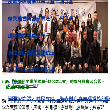
精選舒伯特鋼琴古典音樂Ⅱ
約翰斯特勞斯「春之聲」圓舞曲
約翰斯特勞斯「春之聲」圓舞曲
維瓦地古典音樂精選
維瓦地古典音樂精選
孟德爾松古典音樂
孟德爾松古典音樂
布拉姆斯古典音樂精選
布拉姆斯古典音樂精選
上一個
下一個
出席「中國民主黨英國總部2022年會」的部分與會者合影。
English
上一個
下一個
／歐洲之聲提供
English
戰爭、高溫、難民危機：失去對自身命運掌控的
聽了王冠儒一席話，感覺他們對民運組織的管理與運行，猶如
企業管理般嚴謹、周密，有目標、有計劃、有總結、有表彰，