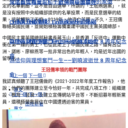
聖尼古拉教堂：和平祈禱與自由精神的象徵
《法蘭克福彙報》：歐洲向中國靠近
定的名單劃圈，並不是自由選舉，所謂的「王珉賄選案」，就
是沒有按照中央組織部提供的名單投票，而是民意選舉的結
果，這就觸犯了天庭。2019年，他流亡英國。不久，王冠儒
《法蘭克福彙報》：歐洲向中國靠近
CHINA UND WIR · Ein riskantes Spiel
聯絡英國民運，並開始積極籌備重建中國民主黨英國總部。
中國民主黨英國總部秘書長蔣玉山，是香港「反送中」運動中
CHINA UND WIR · Ein riskantes Spiel
為信仰與理想奮鬥一生——劉曉波逝世 8 周年紀念
衝在第一線的勇士，也從此走上了中國民運之路。還有呂亞
洲、諶彬、廖柳燕等一批非常出色的年輕人，均是近年出國的
會
留學生。
為信仰與理想奮鬥一生——劉曉波逝世 8 周年紀念
王冠儒率領的戰鬥團隊
會
上一個
下一個
我認真傾聽了王冠儒做的《2021-2022年年度工作報告》，他
說：他們的團隊建立至今恰好一年，共完成八項工作：組織建
專文
上一個
下一個
設、教育、發展，及建立宣傳網站平台等，不斷招募年輕新黨
員，還積極營救居住在中國遭遇迫害的黨員。
田牧新著
專文
淇園漫步
田牧新著