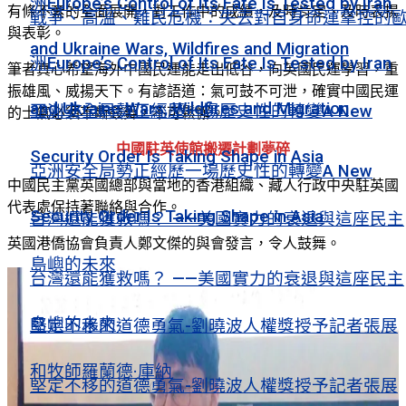
洲Europe’s Control of Its Fate Is Tested by Iran
有條不紊的全面展開，對工作中的成績，及時肯定、及時表揚
戰爭、高溫、難民危機：失去對自身命運掌控的
與表彰。
and Ukraine Wars, Wildfires and Migration
洲Europe’s Control of Its Fate Is Tested by Iran
筆者真心希望海外中國民運能走出低谷，向英國民運學習，重
振雄風、威揚天下。有諺語道：氣可鼓不可泄，確實中國民運
and Ukraine Wars, Wildfires and Migration
亞洲安全局勢正經歷一場歷史性的轉變A New
的士氣必須不斷鼓舞，不可鬆懈。
中國駐英使館搬遷計劃夢碎
Security Order Is Taking Shape in Asia
亞洲安全局勢正經歷一場歷史性的轉變A New
中國民主黨英國總部與當地的香港組織、藏人行政中央駐英國
代表處保持著聯絡與合作。
Security Order Is Taking Shape in Asia
台灣還能獲救嗎？ ——美國實力的衰退與這座民主
英國港僑協會負責人鄭文傑的與會發言，令人鼓舞。
島嶼的未來
台灣還能獲救嗎？ ——美國實力的衰退與這座民主
島嶼的未來
堅定不移的道德勇氣-劉曉波人權獎授予記者張展
和牧師羅蘭德·庫納
堅定不移的道德勇氣-劉曉波人權獎授予記者張展