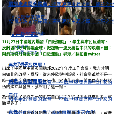
關於烏克蘭的電影
歐洲思想文化長廊：德國浪漫主義之四：豐饒之
–哥尼斯堡的傳奇
歐洲思想文化長廊：德國浪漫主義之四：豐饒之
–哥尼斯堡的傳奇
上一個
下一個
11月27日中國境內爆發「白紙運動」，學生與市民反清零、
文學世界
反封城的呼聲傳遍全球，掀起新一波反獨裁中共的浪潮。圖：
上一個
下一個
阿姆斯特丹聲援中國「白紙運動」群眾／翻拍自twitter
文學世界
再見，巴塞羅那！
出席了中國民主黨英國總部2022年年度工作會議，我方才明
白如此的改變、覺醒，從未停歇與中斷過，社會變革並不是一
時一事的突發現象，而是日積月累演化而來，英國這支民運隊
再見，巴塞羅那！
和平始於真實的聲音——在戰爭與謊言時代作家的
伍的建立與發展，就證明了這一點。
責任
為什麽人民始終如一的追求自由民主？從以下兩點來思考，就
和平始於真實的聲音——在戰爭與謊言時代作家的
簡單多了：
責任
水晶般的精神：喬治奧威爾與西班牙內戰
一是、不同時代百姓起義，儘管有「伐無道，誅暴秦」，或者