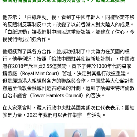
英國港僑協會負責人鄭文傑的與會發言。／歐洲之聲提供
他表示：「白紙運動」後，看到了中國年輕人，同樣堅定不移
的反體制反專制反中共，改變了以前香港人對大陸人的成見。
「白紙運動」讓我們對中國民運重新認識，並建立了信心，今
後我們需要加強合作。
他還談到了與各方合作，並成功抵制了中共勢力在英國的橫
行。他舉例道：按照「倫敦中國駐英使館新址計劃」，中國政
府在2018年斥巨資2.55億英鎊，買下了建於1300年代的皇家
鑄幣廠（Royal Mint Court）舊址，決定對其進行改造重建。
但是經過港人組織與各方的聯絡與合作，中國駐英大使館計劃
搬遷至倫敦金融城附近古跡區的計劃，遭到了哈姆雷特塔倫敦
自治市議會（Tower Hamlets Council）的否決。
在大家聚會時，藏人行政中央駐英國索朗次仁代表表示：團結
就是力量，2023年我們可以合作舉辦一些活動。