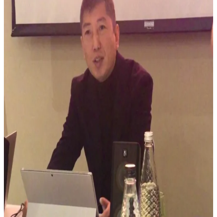
田牧筆談
淇園漫步
老陳時評
田牧筆談
胡平論政
老陳時評
香江寄語
胡平論政
北京觀察
香江寄語
比爾曼自傳
北京觀察
潤南文苑
比爾曼自傳
雪山下的火焰
潤南文苑
嚴家祺新著
雪山下的火焰