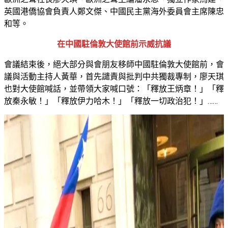
英國港僑協會負責人鄭文傑、中國民主黨海外委員會主席陳忠
和等。
在中國駐倫敦大使館前示威抗議
會議結束後，絕大部分與會朋友移師中國駐倫敦大使館前，會
議與活動主持人黃華，首先譴責與批判中共獨裁專制，廖天琪
也對大使館喊話，並帶領大家喊口號：「釋放王炳章！」「釋
放秦永敏！」「釋放伊力哈木！」「釋放一切政治犯！」……