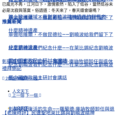
已風光不再，江河日下，激情索然，陷入了低谷，當然低谷未
必是沈寂與落寞。俗語道：冬天來了，春天還會遠嗎？
踏上歐洲疆域，我對劉曉波精神遺產的新思考
寧做哈維爾，不做昆德拉——劉曉波給我們留下了
推薦新聞
什麼精神遺產
寧做哈維爾，不做昆德拉——劉曉波給我們留下了
什麼精神遺產
紀念劉曉波我們紀念什麽——在萊比錫紀念劉曉波
暨中國憲政民主研討會講話
彰顯基督復活的生命——羅蘭德·庫訥牧師卸任與退休
紀念劉曉波我們紀念什麽——在萊比錫紀念劉曉波
禮拜側記
暨中國憲政民主研討會講話
上一個
下一個
2026-08-07
人文天下
上一個
下一個
人文天下
彰顯基督復活的生命——羅蘭德·庫訥牧師卸任與退
【老陳時評】民運聖地萊比錫與劉曉波精神