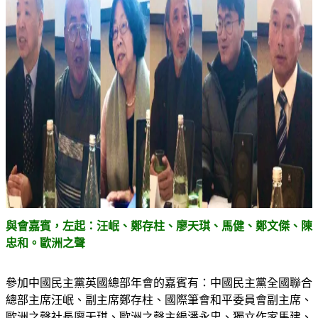
與會嘉賓，左起：汪岷、鄭存柱、廖天琪、馬健、鄭文傑、陳
忠和。歐洲之聲
參加中國民主黨英國總部年會的嘉賓有：中國民主黨全國聯合
總部主席汪岷、副主席鄭存柱、國際筆會和平委員會副主席、
歐洲之聲社長廖天琪、歐洲之聲主編潘永忠、獨立作家馬建、