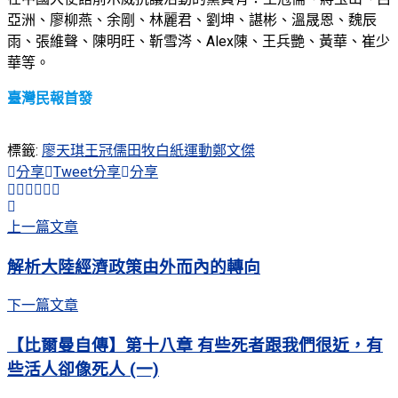
亞洲、廖柳燕、余剛、林麗君、劉坤、諶彬、溫晟恩、魏辰
雨、張維聲、陳明旺、靳雪涔、Alex陳、王兵艷、黃華、崔少
華等。
臺灣民報首發
標籤:
廖天琪
王冠儒
田牧
白紙運動
鄭文傑
分享
Tweet
分享
分享
上一篇文章
解析大陸經濟政策由外而內的轉向
下一篇文章
【比爾曼自傳】第十八章 有些死者跟我們很近，有
些活人卻像死人 (一)