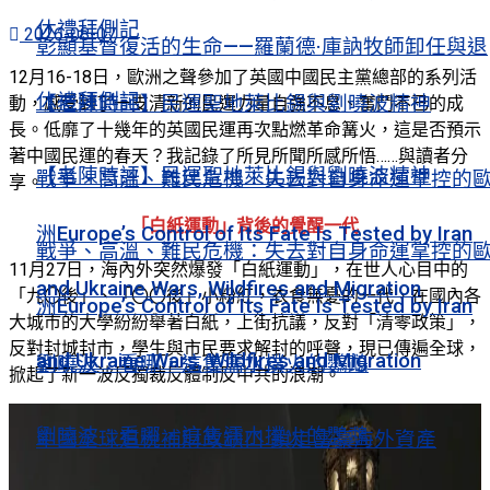
休禮拜側記
2026-08-07
彰顯基督復活的生命——羅蘭德·庫訥牧師卸任與退
12月16-18日，歐洲之聲參加了英國中國民主黨總部的系列活
休禮拜側記
【老陳時評】民運聖地萊比錫與劉曉波精神
動，感受到了一支清新的民運力量自強不息、奮鬥不已的成
長。低靡了十幾年的英國民運再次點燃革命篝火，這是否預示
著中國民運的春天？我記錄了所見所聞所感所悟……與讀者分
【老陳時評】民運聖地萊比錫與劉曉波精神
戰爭、高溫、難民危機：失去對自身命運掌控的
享。
「白紙運動」背後的覺醒一代
洲Europe’s Control of Its Fate Is Tested by Iran
戰爭、高溫、難民危機：失去對自身命運掌控的
11月27日，海內外突然爆發「白紙運動」，在世人心目中的
and Ukraine Wars, Wildfires and Migration
「九〇後」、「〇〇後」小粉紅，衣食無憂的一代，在國內各
洲Europe’s Control of Its Fate Is Tested by Iran
大城市的大學紛紛舉著白紙，上街抗議，反對「清零政策」，
反對封城封市，學生與市民要求解封的呼聲，現已傳遍全球，
and Ukraine Wars, Wildfires and Migration
劉曉波：看哪，這隻濡水撲火的鸚鵡
掀起了新一波反獨裁反體制反中共的浪潮。
劉曉波：看哪，這隻濡水撲火的鸚鵡
中國全球追稅補財政缺口 鎖定富豪海外資產