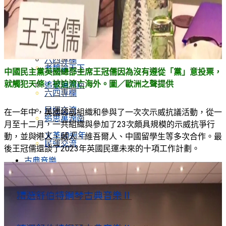
嚴家祺新著
嚴家祺新著
老魏論天下
嚴家祺新著
六四專欄
老魏論天下
中國民主黨英國總部主席王冠儒因為沒有遵從「黨」意投票，
就觸犯天條，被迫流亡海外。圖／歐洲之聲提供
追思萬潤南
六四專欄
民運交流
在一年中，英國總部組織和參與了一次次示威抗議活動，從一
追思萬潤南
月至十二月，一共組織與參加了23次頗具規模的示威抗爭行
文革60週年
動，並與港人、藏人、維吾爾人、中國留學生等多次合作。最
民運交流
後王冠儒還談了2023年英國民運未來的十項工作計劃。
古典音樂
文革60週年
古典音樂
精選舒伯特鋼琴古典音樂Ⅱ