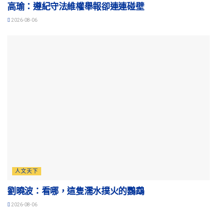
高瑜：遵紀守法維權舉報卻連連碰壁
2026-08-06
人文天下
劉曉波：看哪，這隻濡水撲火的鸚鵡
2026-08-06