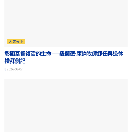
人文天下
彰顯基督復活的生命——羅蘭德·庫訥牧師卸任與退休
禮拜側記
2026-08-07