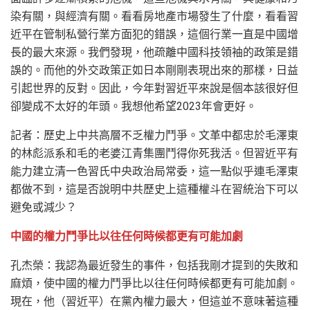
染有關，與經濟有關。看看房地產市場發生了什麼，看看習
近平在管制私營行業方面犯的錯誤，這個行業一直是中國增
長的最大來源。我們發現，他疏離中國科技領袖的政策是錯
誤的。而他的外交政策正如日本剛剛表現出來的那樣，日益
引起世界的反對。因此，今年對習近平來說是個本該很好但
卻變成不太好的年頭。我想他希望2023年會更好。
記者：歷史上中共高層不乏權力鬥爭。文革中都忠於毛澤東
的林彪派系和毛的老婆江青集團鬥得你死我活。但習近平有
能力建立清一色習氏中央政治局常委，這一點似乎連毛澤東
都做不到，這是否說明中共歷史上這種權斗在習統治下可以
避免或減少？
中國的權力鬥爭比以往任何時候都更有可能加劇
孔杰榮：我認為最近發生的事件，包括我剛才提到的失敗和
麻煩，使中國的權力鬥爭比以往任何時候都更有可能加劇。
現在，他（習近平）在黨內權力最大，但這並不意味著這種