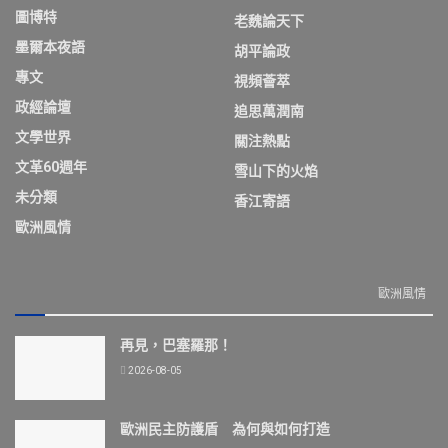
圖博特
老魏論天下
墨爾本夜語
胡平論政
專文
視頻薈萃
政經論壇
追思萬潤南
文學世界
關注熱點
文革60週年
雪山下的火焰
未分類
香江寄語
歐洲風情
歐洲風情
再見，巴塞羅那！
2026-08-05
歐洲民主防護盾 為何與如何打造