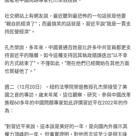
國著名中國問題專家孔杰榮教授說。
社交網站上有網友說，最近聽到最恐怖的一句話就是他要
“親自抓經濟了”；而最搞笑的話就是，習近平說“我是一貫支
持民營經濟”。
孔杰榮說，多年來，中國普通百姓是比許多中共官員都更支
持習近平的階層，如今這種支持因其執政錯誤迭出“以不幸
的方式結束了”。不僅如此，“現在他們已經開始在其他方面
也質疑他了。”
週二（12月20日），紐約法學院榮退教授孔杰榮接受了美
國之音的專訪。歲末年尾，這位觀察、研究、參與中國改革
進程60多年的中國問題專家如此評價習近平在2022年的作
為：
“對習近平來說，這本該是美好的一年，是向國內外展示其
權力頂峰的一年。 但事實證明，對他而言這至少是個五味