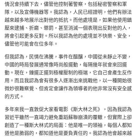
情況會持續下去，儘管他控制著警察，包括秘密警察和軍
隊，以及宣傳機器等。我認為，人民已經證明，他們有辦法
越來越多地展示出對他的抵抗。而他處境是，如果他使用鎮
壓來逮捕、折磨、懲罰，甚至消滅一個表現出反對他的人，
將會引起更多反對。所以我認為他的處境並不快樂、安全，
儘管他可能會在位多年。
但我認為，民情在沸騰，事件在醞釀，中國從未靜止不變，
中國的時局發展通常像時尚般擺動，每隔幾年就會來回擺
動。現在，鐘擺正擺到極權壓制的極端，它自己會產生反作
用。而且我認為會有很多人逐漸出來挑戰他，以一種開始很
微妙很難察覺、但肯定會讓作為領導者的他非常沒有安全感
的方式。
多年來我一直敦促大家看電影《斯大林之死》，因為我認為
習近平雖然一直竭力避免重蹈蘇聯崩潰的覆轍，但實際上卻
創造了一種斯大林式的局面：他是唯一的領袖，每個人都知
道他是脆弱的，都知道他是要負責任的。我認為他會越來越