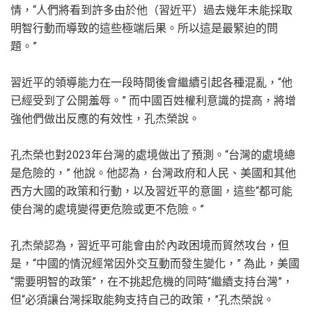
情，“人們將看到許多由於他（習近平）過去幾年未能採取
明智行動而導致的這些極端后果。所以這是最緊迫的問
題。”
習近平的領導能力在一段時間後會繼續引起各種混亂，“他
已經受到了公開羞辱。” 而中國百姓權利意識的提高，將增
強他們做出反應的有效性，孔杰榮說。
孔杰榮也對2023年台灣的處境做出了預測。“台灣的處境總
是危險的，” 他說。他認為，台灣政府和人民、美國和其他
西方大國的政策和行動，以及習近平的意圖，這些“都可能
使台灣的處境變得更危險或更不危險。”
孔杰榮認為，習近平可能會由於內政困境而貿然攻台，但
是，“中國的情況經常因外交互動而發生變化，” 為此，美國
“需要明智的政策”，在不挑起危機的同時“繼續支持台灣”，
但“必須讓台灣採取能夠支持自己的政策，”孔杰榮說。