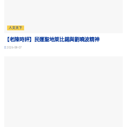
人文天下
【老陳時評】民運聖地萊比錫與劉曉波精神
2026-08-07