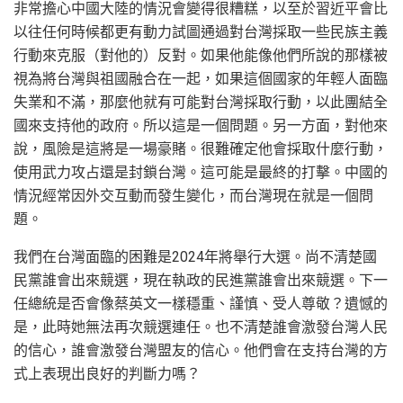
非常擔心中國大陸的情況會變得很糟糕，以至於習近平會比
以往任何時候都更有動力試圖通過對台灣採取一些民族主義
行動來克服（對他的）反對。如果他能像他們所說的那樣被
視為將台灣與祖國融合在一起，如果這個國家的年輕人面臨
失業和不滿，那麼他就有可能對台灣採取行動，以此團結全
國來支持他的政府。所以這是一個問題。另一方面，對他來
說，風險是這將是一場豪賭。很難確定他會採取什麼行動，
使用武力攻占還是封鎖台灣。這可能是最終的打擊。中國的
情況經常因外交互動而發生變化，而台灣現在就是一個問
題。
我們在台灣面臨的困難是2024年將舉行大選。尚不清楚國
民黨誰會出來競選，現在執政的民進黨誰會出來競選。下一
任總統是否會像蔡英文一樣穩重、謹慎、受人尊敬？遺憾的
是，此時她無法再次競選連任。也不清楚誰會激發台灣人民
的信心，誰會激發台灣盟友的信心。他們會在支持台灣的方
式上表現出良好的判斷力嗎？