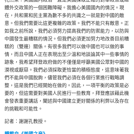
體外交政策的一個困難障礙。我擔心美國國內的情況。現
在，共和黨和民主黨為數不多的共識之一就是對中國的敵
意。但我們需要比這更複雜的政策。我們不能只有敵意。正
如我之前所說，我們必須努力提高我們的防禦能力，以防與
中國發生最糟糕的情況。但我們必須更加努力地改善目前糟
糕的（雙邊）關係。有很多我們可以做中國也可以做的事
情，而且中國人正在表現出至少溫和地談論其中一些事情的
跡象，我希望拜登政府做的不僅僅是呼籲美國公眾對中國的
漠視或厭惡。我們必須採取更恰當的積極態度，這意味著我
們不能與中國脫鉤，儘管我們必須在各個行業進行戰略調
整，這是我們已經開始在做的。因此，一項平衡的政策是必
要的，但這需要對美國人民進行一些教育，拜登應該藉此機
會發表重要講話，闡述與中國建立更好關係的利弊以及存在
的挑戰和可能性。
記者：謝謝孔教授。
轉載自《美國之音》