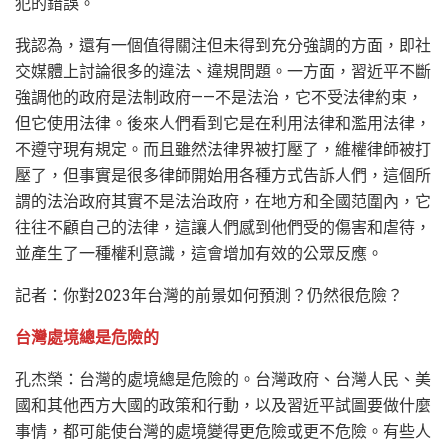
犯的錯誤。
我認為，還有一個值得關注但未得到充分強調的方面，即社
交媒體上討論很多的違法、違規問題。一方面，習近平不斷
強調他的政府是法制政府——不是法治，它不受法律約束，
但它使用法律。後來人們看到它是在利用法律和濫用法律，
不遵守現有規定。而且雖然法律界被打壓了，維權律師被打
壓了，但事實是很多律師開始用各種方式告訴人們，這個所
謂的法治政府其實不是法治政府，在地方和全國范圍內，它
往往不顧自己的法律，這讓人們感到他們受的傷害和虐待，
並產生了一種權利意識，這會增加有效的公眾反應。
記者：你對2023年台灣的前景如何預測？仍然很危險？
台灣處境總是危險的
孔杰榮：台灣的處境總是危險的。台灣政府、台灣人民、美
國和其他西方大國的政策和行動，以及習近平試圖要做什麼
事情，都可能使台灣的處境變得更危險或更不危險。有些人