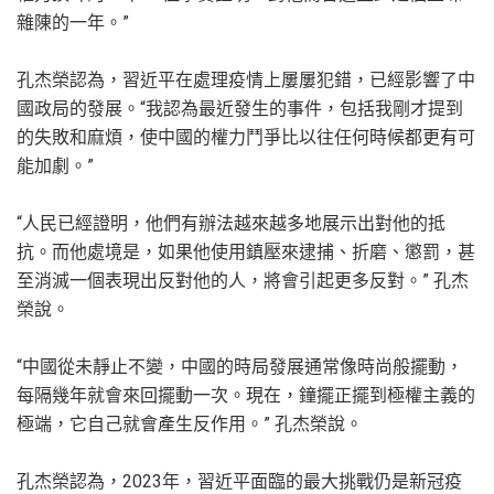
雜陳的一年。”
孔杰榮認為，習近平在處理疫情上屢屢犯錯，已經影響了中
國政局的發展。“我認為最近發生的事件，包括我剛才提到
的失敗和麻煩，使中國的權力鬥爭比以往任何時候都更有可
能加劇。”
“人民已經證明，他們有辦法越來越多地展示出對他的抵
抗。而他處境是，如果他使用鎮壓來逮捕、折磨、懲罰，甚
至消滅一個表現出反對他的人，將會引起更多反對。” 孔杰
榮說。
“中國從未靜止不變，中國的時局發展通常像時尚般擺動，
每隔幾年就會來回擺動一次。現在，鐘擺正擺到極權主義的
極端，它自己就會產生反作用。” 孔杰榮說。
孔杰榮認為，2023年，習近平面臨的最大挑戰仍是新冠疫