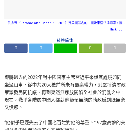
孔杰榮（Jerome Alan Cohen，1930－）是美國著名的中國及東亞法律專家。圖：
flickr.com
转换简体
即將過去的2022年對中國國家主席習近平來說其處境如同
坐過山車，從中共20大獲前所未有最高權力，到堅持清零政
策激發民間抗議，再到突然無序放開陷全社會於混亂之中，
現在，幾乎各階層中國人都對他顢頇無能的執政感到既無奈
又憤怒。
“他似乎已經失去了中國老百姓對他的尊重。” 92歲高齡的美