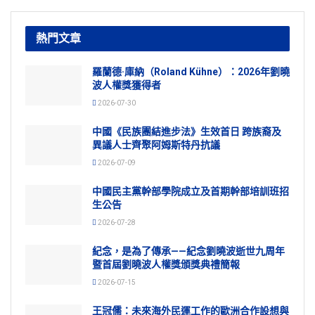
熱門文章
羅蘭德·庫納（Roland Kühne）：2026年劉曉
波人權獎獲得者
2026-07-30
中國《民族團結進步法》生效首日 跨族裔及
異議人士齊聚阿姆斯特丹抗議
2026-07-09
中國民主黨幹部學院成立及首期幹部培訓班招
生公告
2026-07-28
紀念，是為了傳承——紀念劉曉波逝世九周年
暨首屆劉曉波人權獎頒獎典禮簡報
2026-07-15
王冠儒：未來海外民運工作的歐洲合作設想與