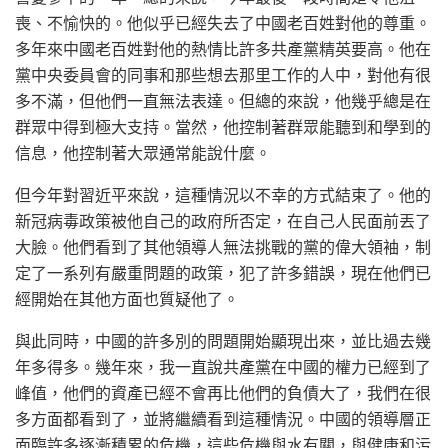
喪、不愉快的。他似乎已經失去了中國老百姓對他的尊重。
多年來中國老百姓對他的熱情比許多共產黨精英要高。他在
黨中央委員會的同事和那些想去那里工作的人中，對他有很
多不滿，但他們一直無法表達。但總的來說，他幾乎總是在
群眾中得到極大支持。當然，他控制著群眾能聽到和學到的
信息，他控制著大眾通常能說什麼。
但今年對習近平來說，這種情況以不幸的方式結束了。他的
新冠病毒政策被他自己的政府所否定，在自己人民面前丟了
大臉。他們看到了其他領導人無法挑戰的黨的偉大領袖，制
定了一系列有嚴重問題的政策，犯了許多錯誤，現在他們已
經開始在其他方面也質疑他了。
與此同時，中國的許多別的問題開始顯現出來，並比過去幾
年多得多。幾年來，我一直說共產黨在中國的權力已經到了
峰值，他們的資產已經不會再比他們的負債大了，我們在很
多方面都看到了，並將繼續看到這種情況。中國的領導層正
面臨許多逐漸積累的危機，這些危機與水有關，與健康和污