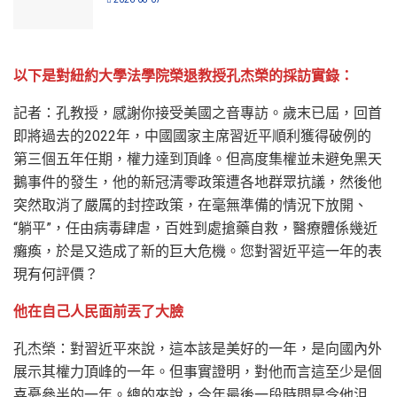
以下是對紐約大學法學院榮退教授孔杰榮的採訪實錄：
記者：孔教授，感謝你接受美國之音專訪。歲末已屆，回首
即將過去的2022年，中國國家主席習近平順利獲得破例的
第三個五年任期，權力達到頂峰。但高度集權並未避免黑天
鵝事件的發生，他的新冠清零政策遭各地群眾抗議，然後他
突然取消了嚴厲的封控政策，在毫無準備的情況下放開、
“躺平”，任由病毒肆虐，百姓到處搶藥自救，醫療體係幾近
癱瘓，於是又造成了新的巨大危機。您對習近平這一年的表
現有何評價？
他在自己人民面前丟了大臉
孔杰榮：對習近平來說，這本該是美好的一年，是向國內外
展示其權力頂峰的一年。但事實證明，對他而言這至少是個
喜憂參半的一年。總的來說，今年最後一段時間是令他沮