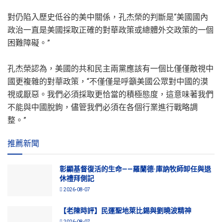
對仍陷入歷史低谷的美中關係，孔杰榮的判斷是“美國國內
政治一直是美國採取正確的對華政策或總體外交政策的一個
困難障礙。”
孔杰榮認為，美國的共和民主兩黨應該有一個比僅僅敵視中
國更複雜的對華政策，“不僅僅是呼籲美國公眾對中國的漠
視或厭惡。我們必須採取更恰當的積極態度，這意味著我們
不能與中國脫鉤，儘管我們必須在各個行業進行戰略調
整。”
推薦新聞
彰顯基督復活的生命——羅蘭德·庫訥牧師卸任與退
休禮拜側記
2026-08-07
【老陳時評】民運聖地萊比錫與劉曉波精神
2026-08-07