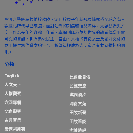
歐洲之聲網站根植於歐陸，創刊於庚子年新冠疫情席捲全球之際。
數據化時代早已來臨，面對浩瀚的知識和信息海洋，太容易迷失方
向。作為長年的媒體工作者，本網刊願為華語世界的讀者傳送平實
可靠的資訊，也為追求民主、自由、人權的有識之士及愛好文藝的
友朋提供寫作發文的平台。祈望這裡成為志同道合者共同耕耘的園
地。
分類
English
比爾曼自傳
人文天下
民運交流
人權觀察
淇園漫步
六四專欄
潤南文苑
北京觀察
田牧新著
古典音樂
田牧筆談
嚴家祺新著
老陳時評