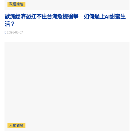
政經論壇
歐洲經濟恐扛不住台海危機衝擊 如何過上AI甜蜜生
活？
2026-08-07
人權觀察