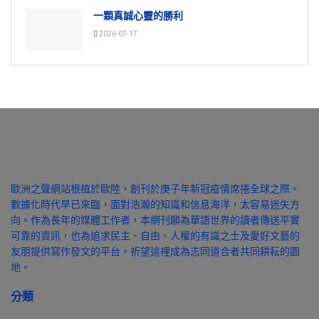
一顆真誠心靈的勝利
2026-07-17
歐洲之聲網站根植於歐陸，創刊於庚子年新冠疫情席捲全球之際。
數據化時代早已來臨，面對浩瀚的知識和信息海洋，太容易迷失方
向。作為長年的媒體工作者，本網刊願為華語世界的讀者傳送平實
可靠的資訊，也為追求民主、自由、人權的有識之士及愛好文藝的
友朋提供寫作發文的平台。祈望這裡成為志同道合者共同耕耘的園
地。
分類