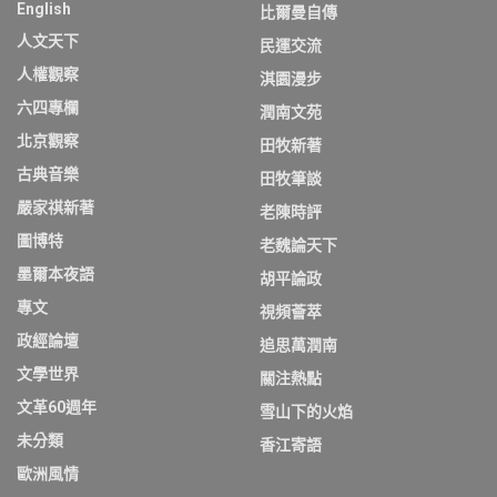
English
比爾曼自傳
人文天下
民運交流
人權觀察
淇園漫步
六四專欄
潤南文苑
北京觀察
田牧新著
古典音樂
田牧筆談
嚴家祺新著
老陳時評
圖博特
老魏論天下
墨爾本夜語
胡平論政
專文
視頻薈萃
政經論壇
追思萬潤南
文學世界
關注熱點
文革60週年
雪山下的火焰
未分類
香江寄語
歐洲風情