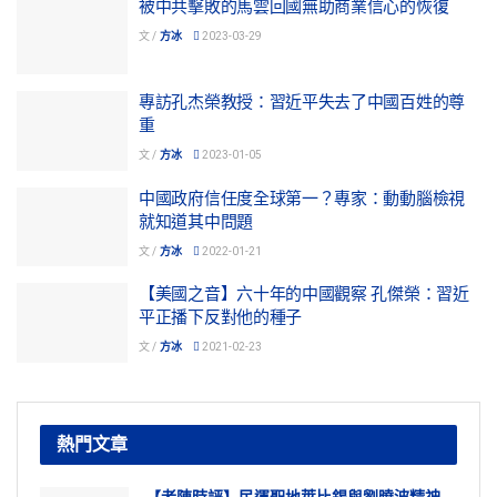
被中共擊敗的馬雲回國無助商業信心的恢復
文 /
方冰
2023-03-29
專訪孔杰榮教授：習近平失去了中國百姓的尊
重
文 /
方冰
2023-01-05
中國政府信任度全球第一？專家：動動腦檢視
就知道其中問題
文 /
方冰
2022-01-21
【美國之音】六十年的中國觀察 孔傑榮：習近
平正播下反對他的種子
文 /
方冰
2021-02-23
熱門文章
【老陳時評】民運聖地萊比錫與劉曉波精神