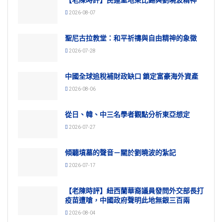
2026-08-07
聖尼古拉教堂：和平祈禱與自由精神的象徵
2026-07-28
中國全球追稅補財政缺口 鎖定富豪海外資產
2026-08-06
從日、韓、中三名學者觀點分析東亞想定
2026-07-27
傾聽墳墓的聲音－關於劉曉波的紮記
2026-07-17
【老陳時評】紐西蘭華裔議員發問外交部長打
疫苗遭嗆，中國政府聲明此地無銀三百兩
2026-08-04