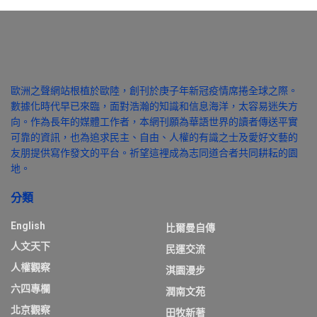
歐洲之聲網站根植於歐陸，創刊於庚子年新冠疫情席捲全球之際。
數據化時代早已來臨，面對浩瀚的知識和信息海洋，太容易迷失方
向。作為長年的媒體工作者，本網刊願為華語世界的讀者傳送平實
可靠的資訊，也為追求民主、自由、人權的有識之士及愛好文藝的
友朋提供寫作發文的平台。祈望這裡成為志同道合者共同耕耘的園
地。
分類
English
比爾曼自傳
人文天下
民運交流
人權觀察
淇園漫步
六四專欄
潤南文苑
北京觀察
田牧新著