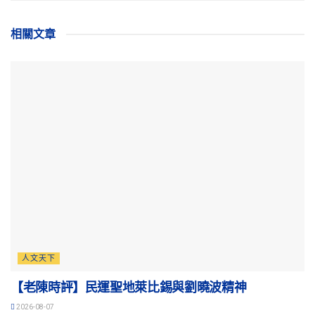
相關
文章
人文天下
【老陳時評】民運聖地萊比錫與劉曉波精神
2026-08-07