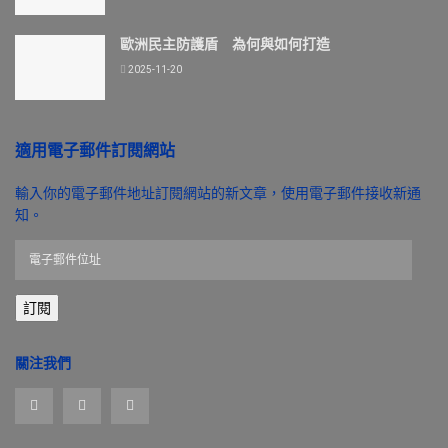
歐洲民主防護盾 為何與如何打造
2025-11-20
適用電子郵件訂閱網站
輸入你的電子郵件地址訂閱網站的新文章，使用電子郵件接收新通
知。
電
子
郵
訂閱
件
位
址
關注我們