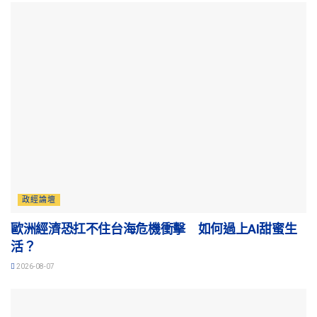
政經論壇
歐洲經濟恐扛不住台海危機衝擊 如何過上AI甜蜜生
活？
2026-08-07