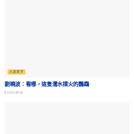
人文天下
劉曉波：看哪，這隻濡水撲火的鸚鵡
2026-08-06