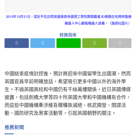
2015年10月21日，習近平在訪問英國倫敦帝國理工學院期間戴着3D眼鏡在哈姆林醫療
機器人中心觀看機器人設備。（路透社圖片）
转换简体
中國結束疫情封控後，預計將迎來中國留學生出國潮，然而
英國官員早前明確放話，希望吸引更多中國以外的海外學
生。不過英國高校和中國仍有千絲萬縷關係，近日英國傳媒
披露，包括劍橋大學等四十所英國大學和中國機構有合作，
而這些中國機構牽涉維吾爾種族滅絕、核武開發、間諜活
動、國防研究及黑客活動等，引起英國朝野的關注。
推薦新聞