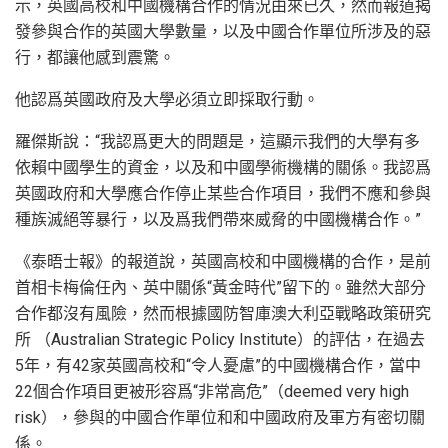
示，英國高校和中國機構合作的情況由來已久，然而報道揭
發參與合作的英國大學數量，以及中國合作單位所涉及的惡
行，都讓他感到震驚。
他認爲英國政府及大學必須立即採取行動。
羅傑斯說：“我認爲更大的問題是，這顯示我們的大學有多
依賴中國學生的資金，以及和中國學術機構的關係。我認爲
英國政府和大學應合作停止某些合作項目，我們不應和參與
種族滅絕等暴行，以及爲我們帶來威脅的中國機構合作。”
《泰晤士報》的報道說，英國高校和中國機構的合作，是前
首相卡梅倫任內、英中關係“黃金時代”留下的。雖然大部分
合作都沒有風險，然而根據國防智庫澳大利亞戰略政策研究
所 （Australian Strategic Policy Institute）的評估，在過去
5年，有42家英國高校和“令人憂慮”的中國機構合作，當中
22個合作項目更被形容爲“非常高危”（deemed very high
risk），參與的中國合作單位和和中國政府及軍方有密切關
係。