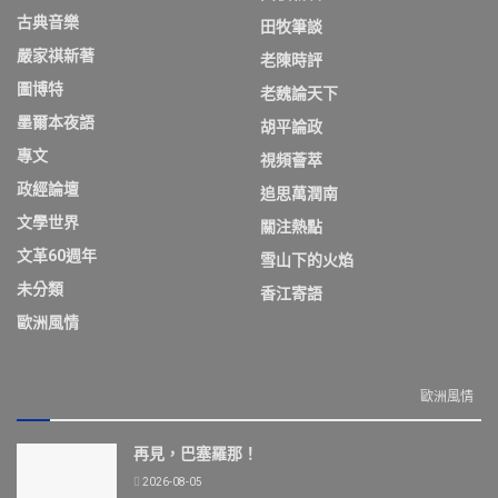
古典音樂
田牧筆談
嚴家祺新著
老陳時評
圖博特
老魏論天下
墨爾本夜語
胡平論政
專文
視頻薈萃
政經論壇
追思萬潤南
文學世界
關注熱點
文革60週年
雪山下的火焰
未分類
香江寄語
歐洲風情
歐洲風情
再見，巴塞羅那！
2026-08-05