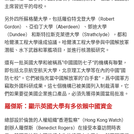
主席習近平的母校。
另外四所蘇格蘭大學，包括羅伯特戈登大學（Robert
Gordon）、亞伯丁大學（Aberdeen）、鄧迪大學
（Dundee） 和斯特拉斯克萊德大學（Strathclyde），都和
哈爾濱工程大學達成協議。哈爾濱工程大學參與中國解放軍
潛艇、水下武器和軍艦項目，並進行核潛艇研究。
還有一批英國大學和被稱爲“中國國防七子”的機構有聯繫，
即包括北京航空航天大學，北京理工大學等在內的中國“國
防七校”。它們被指充當中國解放軍的“白手套”，爲中國軍方
竊取外國科研成果。這七個機構已被美國列入制裁清單，它
們如果要從美國企業進口產品，必須先獲得美國當局批准。
羅傑斯：顯示英國大學有多依賴中國資金
總部設於倫敦的人權組織“香港監察”（Hong Kong Watch）
創辦人羅傑斯（Benedict Rogers）在接受本臺訪問時表