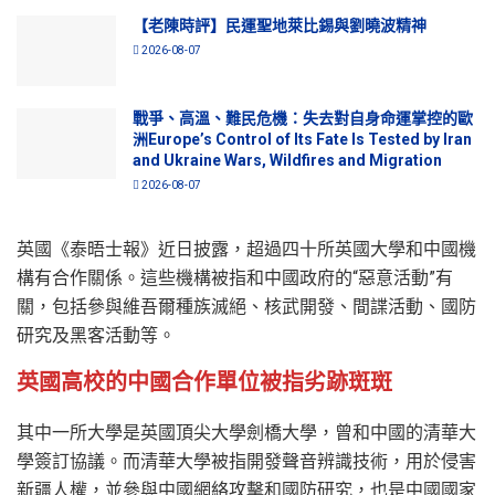
【老陳時評】民運聖地萊比錫與劉曉波精神
2026-08-07
戰爭、高溫、難民危機：失去對自身命運掌控的歐
洲Europe’s Control of Its Fate Is Tested by Iran
and Ukraine Wars, Wildfires and Migration
2026-08-07
英國《泰晤士報》近日披露，超過四十所英國大學和中國機
構有合作關係。這些機構被指和中國政府的“惡意活動”有
關，包括參與維吾爾種族滅絕、核武開發、間諜活動、國防
研究及黑客活動等。
英國高校的中國合作單位被指劣跡斑斑
其中一所大學是英國頂尖大學劍橋大學，曾和中國的清華大
學簽訂協議。而清華大學被指開發聲音辨識技術，用於侵害
新疆人權，並參與中國網絡攻擊和國防研究，也是中國國家