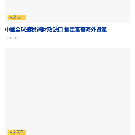
人文天下
中國全球追稅補財政缺口 鎖定富豪海外資產
2026-08-06
人文天下