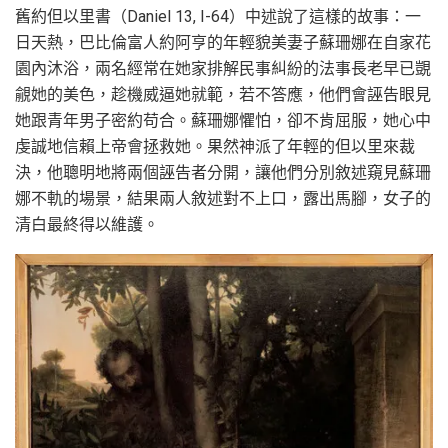
舊約但以里書（Daniel 13, I-64）中述說了這樣的故事：一
日天熱，巴比倫富人約阿亨的年輕貌美妻子蘇珊娜在自家花
園內沐浴，兩名經常在她家排解民事糾紛的法事長老早已覬
覦她的美色，趁機威逼她就範，若不答應，他們會誣告眼見
她跟青年男子密約苟合。蘇珊娜懼怕，卻不肯屈服，她心中
虔誠地信賴上帝會拯救她。果然神派了年輕的但以里來裁
決，他聰明地將兩個誣告者分開，讓他們分別敘述窺見蘇珊
娜不軌的場景，結果兩人敘述對不上口，露出馬腳，女子的
清白最終得以維護。