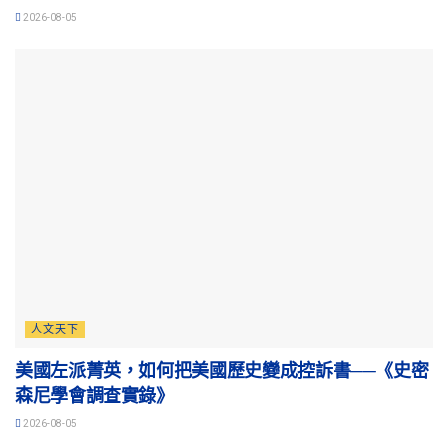
2026-08-05
人文天下
美國左派菁英，如何把美國歷史變成控訴書──《史密
森尼學會調查實錄》
2026-08-05