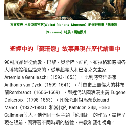
瓦爾拉夫-里夏茨博物館(Wallraf-Richartz-Museum）的聖經故事「蘇珊娜」
（Susanna）特展。網絡照片
聖經中的「蘇珊娜」故事展現在歷代繪畫中
90副展品是從倫敦、巴黎、奧斯陸、紐約、布拉格和德國各
大博物館租借過來的，從早起義大利巴洛克女畫家
Artemisia Gentileschi（1593-1653），比利時宮廷畫家
Anthonis van Dyck（1599-1641），荷蘭史上最偉大的林布
蘭Rembrandt（1606-1669），到近代法國浪漫主義 Eugène
Delacroix（1798-1863），印象派師祖馬奈Édouard
Manet（1832-1883）和當代的 Kathleen Gilje, Heike
Gallmeier等人，他們同一個主題「蘇珊娜」的作品，盡皆呈
現在眼前，闡釋著不同時期的道德、宗教和藝術視角。